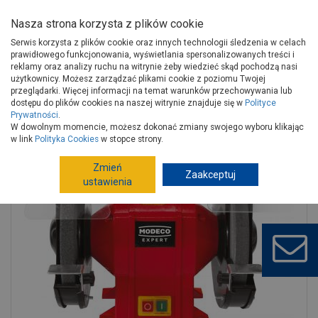
Nasza strona korzysta z plików cookie
Serwis korzysta z plików cookie oraz innych technologii śledzenia w celach
prawidłowego funkcjonowania, wyświetlania spersonalizowanych treści i
reklamy oraz analizy ruchu na witrynie żeby wiedzieć skąd pochodzą nasi
użytkownicy. Możesz zarządzać plikami cookie z poziomu Twojej
Strona główna
Narzędzia
Elektronarzędzia, osprzęt
przeglądarki. Więcej informacji na temat warunków przechowywania lub
Narzędzia stołowe
Szlifierki stołowe
dostępu do plików cookies na naszej witrynie znajduje się w
Polityce
Prywatności
.
Szlifierka stołowa 200 mm 350 W MODECO EXPERT
W dowolnym momencie, możesz dokonać zmiany swojego wyboru klikając
w link
Polityka Cookies
w stopce strony.
Zmień
Zaakceptuj
ustawienia