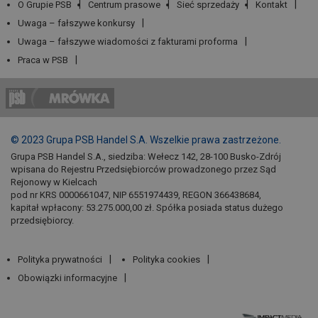
O Grupie PSB
Centrum prasowe
Sieć sprzedaży
Kontakt
Uwaga – fałszywe konkursy
Uwaga – fałszywe wiadomości z fakturami proforma
Praca w PSB
© 2023 Grupa PSB Handel S.A. Wszelkie prawa zastrzeżone.
Grupa PSB Handel S.A., siedziba: Wełecz 142, 28-100 Busko-Zdrój
wpisana do Rejestru Przedsiębiorców prowadzonego przez Sąd
Rejonowy w Kielcach
pod nr KRS 0000661047, NIP 6551974439, REGON 366438684,
kapitał wpłacony: 53.275.000,00 zł. Spółka posiada status dużego
przedsiębiorcy.
Polityka prywatności
Polityka cookies
Obowiązki informacyjne