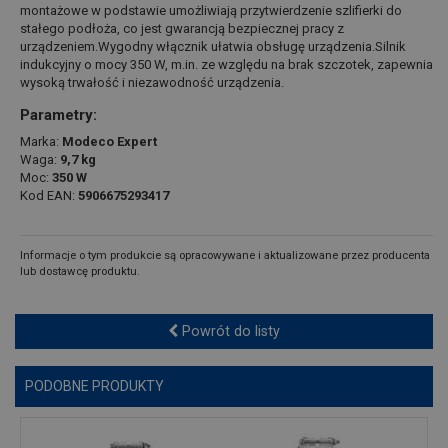
montażowe w podstawie umożliwiają przytwierdzenie szlifierki do
stałego podłoża, co jest gwarancją bezpiecznej pracy z
urządzeniem.Wygodny włącznik ułatwia obsługę urządzenia.Silnik
indukcyjny o mocy 350 W, m.in. ze względu na brak szczotek, zapewnia
wysoką trwałość i niezawodność urządzenia.
Parametry:
Marka:
Modeco Expert
Waga:
9,7 kg
Moc:
350 W
Kod EAN:
5906675293417
Informacje o tym produkcie są opracowywane i aktualizowane przez producenta
lub dostawcę produktu.
Powrót do listy
PODOBNE PRODUKTY