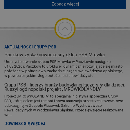
Zobacz więcej
AKTUALNOŚCI GRUPY PSB
Paczków zyskał nowoczesny sklep PSB Mrówka
Uroczyste otwarcie sklepu PSB Mrówka w Paczkowie nastąpiło
01.08.2026 r. Paczków to urokliwe i dynamicznie rozwijające się miasto
położone w południowo-zachodniej części województwa opolskiego,
w powiecie nyskim. Jego położenie stanowi duży atut...
Grupa PSB i liderzy branży budowlanej łączą siły dla dzieci.
Ruszył ogólnopolski projekt „MRÓWKOLANDIA”
Projekt „MRÓWKOLANDIA” to specjalna inicjatywa społeczna Grupy
PSB, której celem jest remont i nowa aranżacja przestrzeni rozrywkowo-
edukacyjnej w Zespole Placówek Szkolno-Wychowawczo-
Rewalidacyjnych w Wodzisławiu Śląskim. Przedsięwzięcie realizowane
we...
DOWIEDZ SIĘ WIĘCEJ