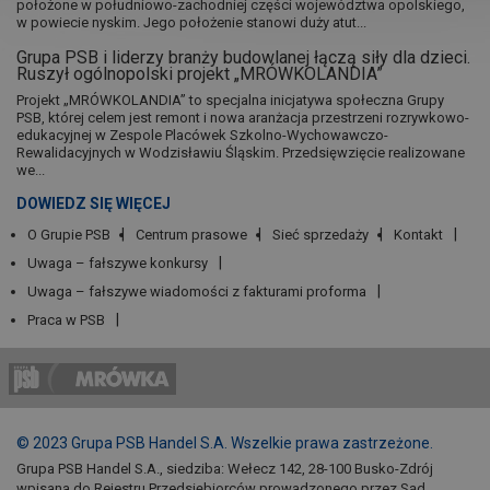
położone w południowo-zachodniej części województwa opolskiego,
w powiecie nyskim. Jego położenie stanowi duży atut...
Grupa PSB i liderzy branży budowlanej łączą siły dla dzieci.
Ruszył ogólnopolski projekt „MRÓWKOLANDIA”
Projekt „MRÓWKOLANDIA” to specjalna inicjatywa społeczna Grupy
PSB, której celem jest remont i nowa aranżacja przestrzeni rozrywkowo-
edukacyjnej w Zespole Placówek Szkolno-Wychowawczo-
Rewalidacyjnych w Wodzisławiu Śląskim. Przedsięwzięcie realizowane
we...
DOWIEDZ SIĘ WIĘCEJ
O Grupie PSB
Centrum prasowe
Sieć sprzedaży
Kontakt
Uwaga – fałszywe konkursy
Uwaga – fałszywe wiadomości z fakturami proforma
Praca w PSB
© 2023 Grupa PSB Handel S.A. Wszelkie prawa zastrzeżone.
Grupa PSB Handel S.A., siedziba: Wełecz 142, 28-100 Busko-Zdrój
wpisana do Rejestru Przedsiębiorców prowadzonego przez Sąd