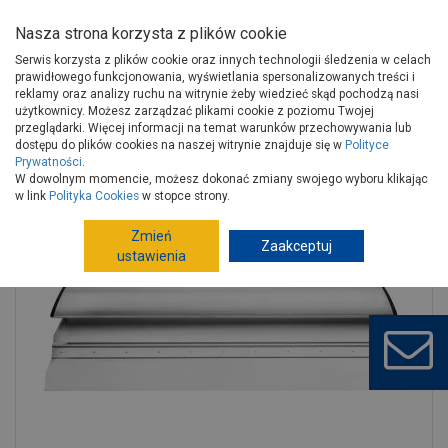
Nasza strona korzysta z plików cookie
Serwis korzysta z plików cookie oraz innych technologii śledzenia w celach
prawidłowego funkcjonowania, wyświetlania spersonalizowanych treści i
reklamy oraz analizy ruchu na witrynie żeby wiedzieć skąd pochodzą nasi
użytkownicy. Możesz zarządzać plikami cookie z poziomu Twojej
Strona główna
Narzędzia
Narzędzia ręczne, warsztat
przeglądarki. Więcej informacji na temat warunków przechowywania lub
Narzędzia murarskie
Szpachle
dostępu do plików cookies na naszej witrynie znajduje się w
Polityce
Prywatności
.
Szpachla Komfort 65 cm aluminium HARDY
W dowolnym momencie, możesz dokonać zmiany swojego wyboru klikając
w link
Polityka Cookies
w stopce strony.
Zmień
Zaakceptuj
ustawienia