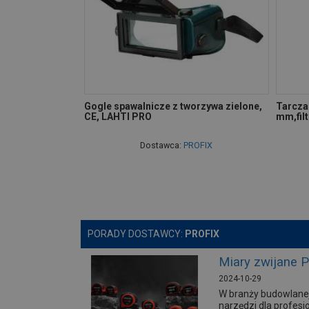
Gogle spawalnicze z tworzywa zielone,
Tarcza
CE, LAHTI PRO
mm,filt
Dostawca:
PROFIX
PORADY DOSTAWCY:
PROFIX
Miary zwijane 
2024-10-29
W branży budowlanej
narzędzi dla profesj