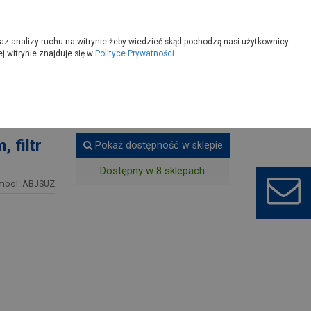
owoczesny
Wybierz sklep
az analizy ruchu na witrynie żeby wiedzieć skąd pochodzą nasi użytkownicy.
 witrynie znajduje się w
Polityce Prywatności
.
spawalnicze ochronne
 filtr
Pokaż dostępność w sklepie
Dostępny w 8 sklepach
mbol: ABJSUZ