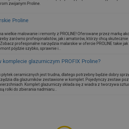
arom zwijanym Proline.
skie Proline
na wielkie malowanie i remonty z PROLINE! Oferowane przez markę akc
zeby zarówno profesjonalistów, jak i amatorów, którzy chcą skutecznie
obacz profesjonalne narzędzia malarskie w ofercie PROLINE takie jak 
mont pójdzie szybko, sprawnie i...
w komplecie glazurniczym PROFIX Proline?
 płytek ceramicznych jest trudna, dlatego potrzebny będzie dobry sprzę
arzędzia dla glazurników zestawione w komplet. Pojedynczy zestaw p
ierzchniach. Komplet glazurniczy składa się z wiadra z tworzywa sztu
 rolki do zbierania nadmiaru...