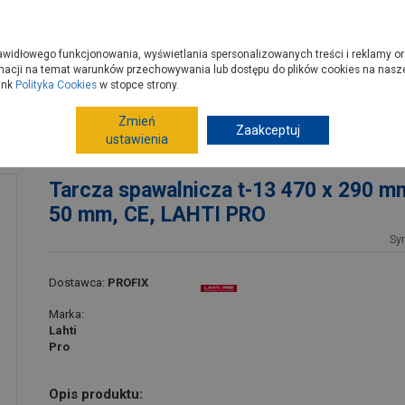
zyć do PSB?
Budowa domu - krok po kroku
Dla Fachowców
Dom N
rawidłowego funkcjonowania, wyświetlania spersonalizowanych treści i reklamy or
e kupisz
Porady
macji na temat warunków przechowywania lub dostępu do plików cookies na naszej
ink
Polityka Cookies
w stopce strony.
Zmień
Elektronarzędzia, osprzęt
Spawarki
Zaakceptuj
Akcesoria 
ustawienia
ltr 50 mm, CE, LAHTI PRO
Tarcza spawalnicza t-13 470 x 290 mm,
50 mm, CE, LAHTI PRO
Sy
Dostawca:
PROFIX
Marka:
Lahti
Pro
Opis produktu: