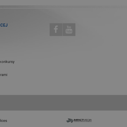
ĘCEJ
konkursy
urami
okies