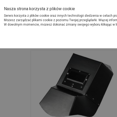
O Grupie PSB
Dostawcy
Jak dołąc
Nasza strona korzysta z plików cookie
Serwis korzysta z plików cookie oraz innych technologii śledzenia w celach p
Gdzi
Produkty
Możesz zarządzać plikami cookie z poziomu Twojej przeglądarki. Więcej infor
W dowolnym momencie, możesz dokonać zmiany swojego wyboru klikając w l
Strona główna
Narzędzia
Tarcza spawalnicza t-13 470 x 290 mm, fi