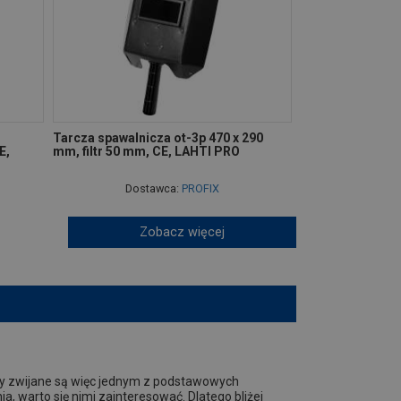
Tarcza spawalnicza ot-3p 470 x 290
E,
mm, filtr 50 mm, CE, LAHTI PRO
Dostawca:
PROFIX
Zobacz więcej
ry zwijane są więc jednym z podstawowych
a, warto się nimi zainteresować. Dlatego bliżej