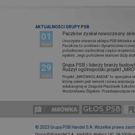
AKTUALNOŚCI GRUPY PSB
Paczków zyskał nowoczesny skl
01
Uroczyste otwarcie sklepu PSB Mrówka w 
08 2026
Paczków to urokliwe i dynamicznie rozwi
południowo-zachodniej części wojewódz
nyskim. Jego położenie stanowi duży atut.
Grupa PSB i liderzy branży budowla
29
Ruszył ogólnopolski projekt „M
07 2026
Projekt „MRÓWKOLANDIA” to specjalna in
której celem jest remont i nowa aranżacj
edukacyjnej w Zespole Placówek Szkol
Wodzisławiu Śląskim. Przedsięwzięcie re
© 2023 Grupa PSB Handel S.A. Wszelkie prawa zast
Grupa PSB Handel S.A., siedziba: Wełecz 142, 28-100 Bu