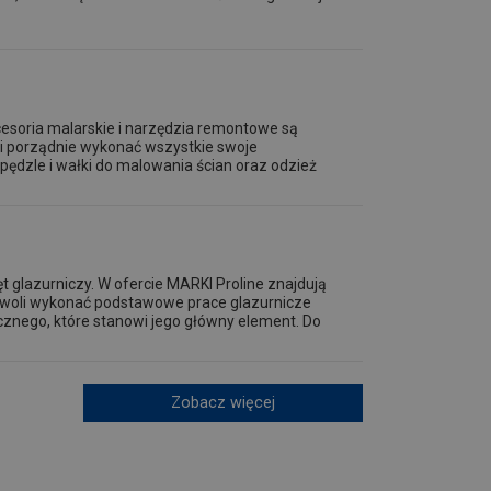
esoria malarskie i narzędzia remontowe są
 i porządnie wykonać wszystkie swoje
pędzle i wałki do malowania ścian oraz odzież
t glazurniczy. W ofercie MARKI Proline znajdują
ozwoli wykonać podstawowe prace glazurnicze
cznego, które stanowi jego główny element. Do
Zobacz więcej