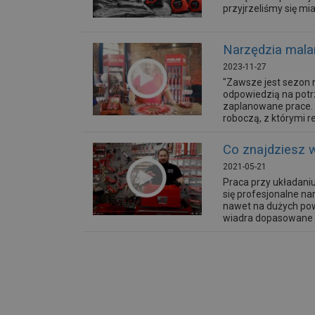
przyjrzeliśmy się mi
Narzędzia malar
2023-11-27
"Zawsze jest sezon 
odpowiedzią na potr
zaplanowane prace. Z
roboczą, z którymi re
Co znajdziesz 
2021-05-21
Praca przy układaniu
się profesjonalne n
nawet na dużych pow
wiadra dopasowane są