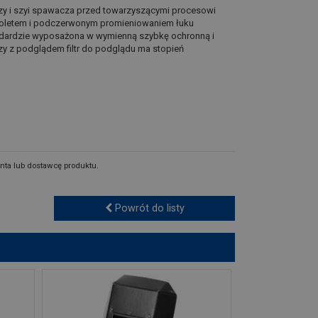
zy i szyi spawacza przed towarzyszącymi procesowi
ioletem i podczerwonym promieniowaniem łuku
andardzie wyposażona w wymienną szybkę ochronną i
czy z podglądem filtr do podglądu ma stopień
nta lub dostawcę produktu.
Powrót do listy