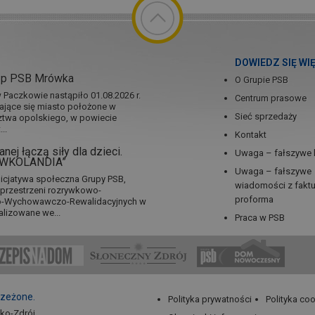
DOWIEDZ SIĘ WI
ep PSB Mrówka
O Grupie PSB
Paczkowie nastąpiło 01.08.2026 r.
Centrum prasowe
jające się miasto położone w
Sieć sprzedaży
twa opolskiego, w powiecie
..
Kontakt
nej łączą siły dla dzieci.
Uwaga – fałszywe 
RÓWKOLANDIA”
Uwaga – fałszywe
icjatywa społeczna Grupy PSB,
wiadomości z fakt
a przestrzeni rozrywkowo-
proforma
no-Wychowawczo-Rewalidacyjnych w
alizowane we...
Praca w PSB
rzeżone.
Polityka prywatności
Polityka co
sko-Zdrój