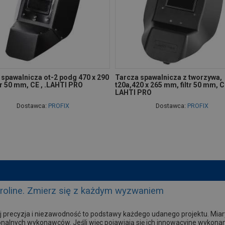
 spawalnicza ot-2 podg 470 x 290
Tarcza spawalnicza z tworzywa,
r 50 mm, CE , .LAHTI PRO
t20a,420 x 265 mm, filtr 50 mm, C
LAHTI PRO
Dostawca:
PROFIX
Dostawca:
PROFIX
Proline. Zmierz się z każdym wyzwaniem
 precyzja i niezawodność to podstawy każdego udanego projektu. Mia
onalnych wykonawców. Jeśli więc pojawiają się ich innowacyjne wykonani