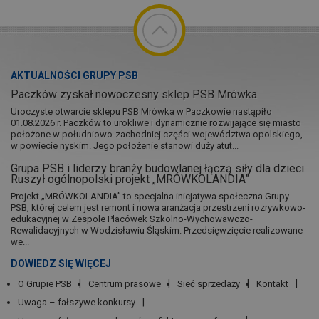
AKTUALNOŚCI GRUPY PSB
Paczków zyskał nowoczesny sklep PSB Mrówka
Uroczyste otwarcie sklepu PSB Mrówka w Paczkowie nastąpiło
01.08.2026 r. Paczków to urokliwe i dynamicznie rozwijające się miasto
położone w południowo-zachodniej części województwa opolskiego,
w powiecie nyskim. Jego położenie stanowi duży atut...
Grupa PSB i liderzy branży budowlanej łączą siły dla dzieci.
Ruszył ogólnopolski projekt „MRÓWKOLANDIA”
Projekt „MRÓWKOLANDIA” to specjalna inicjatywa społeczna Grupy
PSB, której celem jest remont i nowa aranżacja przestrzeni rozrywkowo-
edukacyjnej w Zespole Placówek Szkolno-Wychowawczo-
Rewalidacyjnych w Wodzisławiu Śląskim. Przedsięwzięcie realizowane
we...
DOWIEDZ SIĘ WIĘCEJ
O Grupie PSB
Centrum prasowe
Sieć sprzedaży
Kontakt
Uwaga – fałszywe konkursy