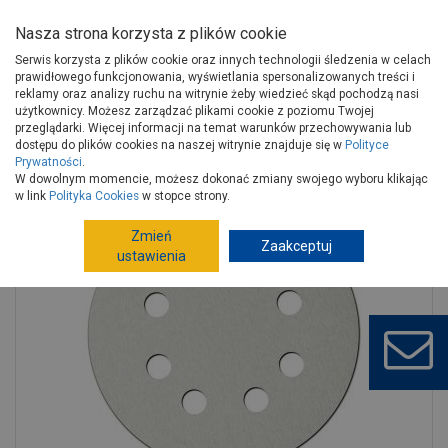
Nasza strona korzysta z plików cookie
Serwis korzysta z plików cookie oraz innych technologii śledzenia w celach
prawidłowego funkcjonowania, wyświetlania spersonalizowanych treści i
reklamy oraz analizy ruchu na witrynie żeby wiedzieć skąd pochodzą nasi
użytkownicy. Możesz zarządzać plikami cookie z poziomu Twojej
Strona główna
Narzędzia
Narzędzia ręczne, warsztat
przeglądarki. Więcej informacji na temat warunków przechowywania lub
Materiały ścierne
Krążki
dostępu do plików cookies na naszej witrynie znajduje się w
Polityce
Prywatności
.
Tarczki ścierne białe 180 mm, gradacja 120, rzep - 5 szt. DEDRA
W dowolnym momencie, możesz dokonać zmiany swojego wyboru klikając
w link
Polityka Cookies
w stopce strony.
Zmień
Zaakceptuj
ustawienia