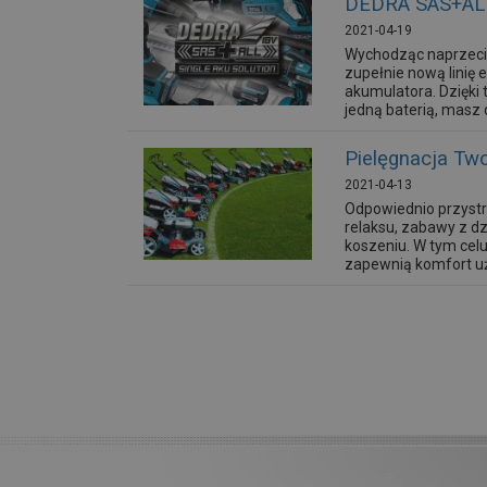
DEDRA SAS+ALL 
2021-04-19
Wychodząc naprzeciw
zupełnie nową linię
akumulatora. Dzięki
jedną baterią, masz 
Pielęgnacja Two
2021-04-13
Odpowiednio przystr
relaksu, zabawy z dz
koszeniu. W tym celu
zapewnią komfort uż