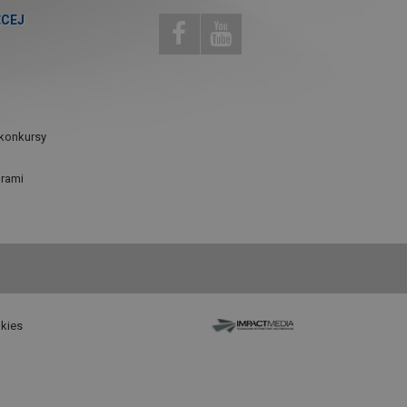
ĘCEJ
konkursy
urami
okies