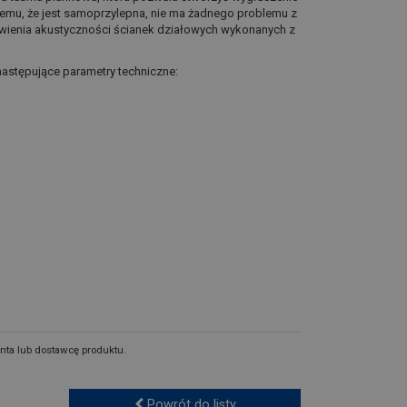
 temu, że jest samoprzylepna, nie ma żadnego problemu z
awienia akustyczności ścianek działowych wykonanych z
 następujące parametry techniczne:
nta lub dostawcę produktu.
Powrót do listy