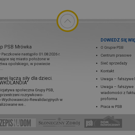
DOWIEDZ SIĘ WI
ep PSB Mrówka
O Grupie PSB
Paczkowie nastąpiło 01.08.2026 r.
Centrum prasowe
jające się miasto położone w
Sieć sprzedaży
twa opolskiego, w powiecie
..
Kontakt
nej łączą siły dla dzieci.
Uwaga – fałszywe 
RÓWKOLANDIA”
Uwaga – fałszywe
icjatywa społeczna Grupy PSB,
wiadomości z fakt
a przestrzeni rozrywkowo-
proforma
no-Wychowawczo-Rewalidacyjnych w
alizowane we...
Praca w PSB