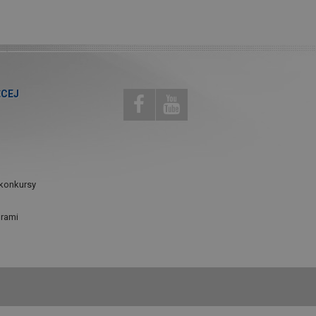
ĘCEJ
konkursy
urami