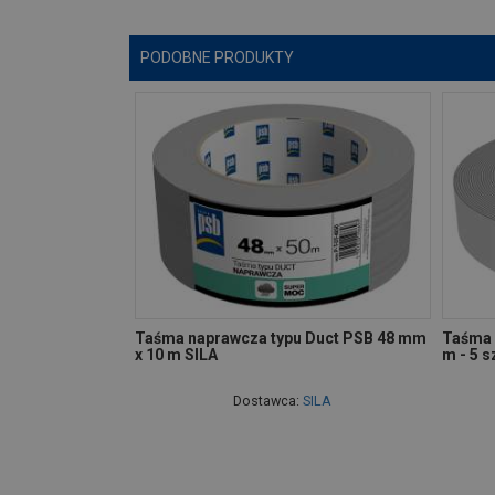
PODOBNE PRODUKTY
Taśma naprawcza typu Duct PSB 48 mm
Taśma 
x 10 m SILA
m - 5 sz
Dostawca:
SILA