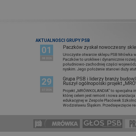
AKTUALNOŚCI GRUPY PSB
Paczków zyskał nowoczesny skl
01
Uroczyste otwarcie sklepu PSB Mrówka w 
08 2026
Paczków to urokliwe i dynamicznie rozwi
południowo-zachodniej części wojewódz
nyskim. Jego położenie stanowi duży atut.
Grupa PSB i liderzy branży budowla
29
Ruszył ogólnopolski projekt „M
07 2026
Projekt „MRÓWKOLANDIA” to specjalna in
której celem jest remont i nowa aranżacj
edukacyjnej w Zespole Placówek Szkol
Wodzisławiu Śląskim. Przedsięwzięcie re