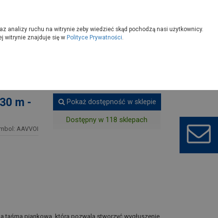
owoczesny
Wybierz sklep
az analizy ruchu na witrynie żeby wiedzieć skąd pochodzą nasi użytkownicy.
 witrynie znajduje się w
Polityce Prywatności
.
rawcze
30 m -
Pokaż dostępność w sklepie
Dostępny w 118 sklepach
mbol: AAVVOI
czna taśma piankowa, która pozwala stworzyć wygłuszenie