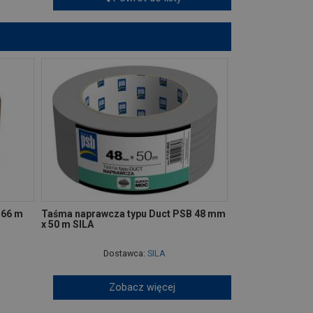
 66 m
Taśma naprawcza typu Duct PSB 48 mm
x 50 m SILA
Dostawca:
SILA
Zobacz więcej