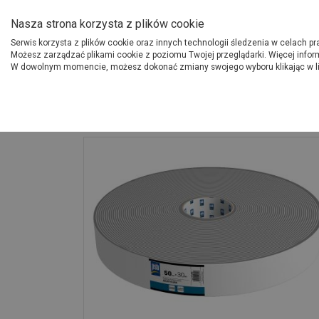
O Grupie PSB
Dostawcy
Jak dołąc
Nasza strona korzysta z plików cookie
Serwis korzysta z plików cookie oraz innych technologii śledzenia w celach p
Gdzi
Produkty
Możesz zarządzać plikami cookie z poziomu Twojej przeglądarki. Więcej infor
W dowolnym momencie, możesz dokonać zmiany swojego wyboru klikając w l
Strona główna
Narzędzia
Taśma piankowa akustyczna 50 mm x 30 m 