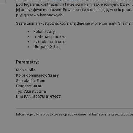
pod legarami, kontrłatami, a także ściankami szkieletowymi. Dzięki
jej precyzyjnym montażem. Powszechnie stosuje się ją w celu popr
płyt gipsowo-kartonowych.
Szara taśma akustyczna, która znajduje się w ofercie marki Sila ma
kolor: szary,
materiał: pianka,
szerokość: 5 cm,
długość: 30 m.
Parametry:
Marka:
Sila
Kolor dominujący:
Szary
Szerokość:
5 cm
Długość:
30 m
Typ:
Akustyczna
Kod EAN:
5907810197997
Informacje o tym produkcie są opracowywane i aktualizowane przez produce