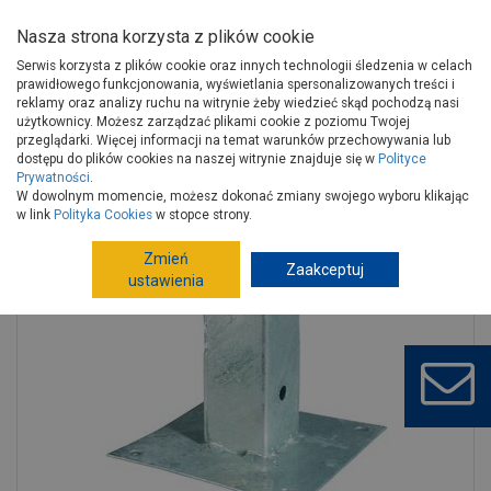
Nasza strona korzysta z plików cookie
Serwis korzysta z plików cookie oraz innych technologii śledzenia w celach
prawidłowego funkcjonowania, wyświetlania spersonalizowanych treści i
reklamy oraz analizy ruchu na witrynie żeby wiedzieć skąd pochodzą nasi
użytkownicy. Możesz zarządzać plikami cookie z poziomu Twojej
Strona główna
Wokół domu
Ogrodzenia
przeglądarki. Więcej informacji na temat warunków przechowywania lub
Ogrodzenia metalowe, kute
Słupki, akcesoria do ogrodzeń
dostępu do plików cookies na naszej witrynie znajduje się w
Polityce
Prywatności
.
Tuleja przykręcana 71x71x150 mm ALBERTS
W dowolnym momencie, możesz dokonać zmiany swojego wyboru klikając
w link
Polityka Cookies
w stopce strony.
Zmień
Zaakceptuj
ustawienia