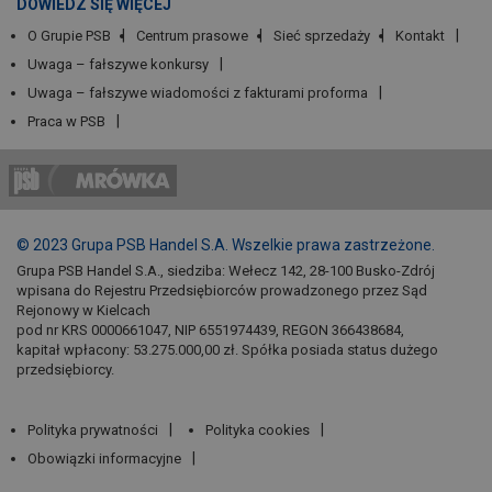
DOWIEDZ SIĘ WIĘCEJ
O Grupie PSB
Centrum prasowe
Sieć sprzedaży
Kontakt
Uwaga – fałszywe konkursy
Uwaga – fałszywe wiadomości z fakturami proforma
Praca w PSB
© 2023 Grupa PSB Handel S.A. Wszelkie prawa zastrzeżone.
Grupa PSB Handel S.A., siedziba: Wełecz 142, 28-100 Busko-Zdrój
wpisana do Rejestru Przedsiębiorców prowadzonego przez Sąd
Rejonowy w Kielcach
pod nr KRS 0000661047, NIP 6551974439, REGON 366438684,
kapitał wpłacony: 53.275.000,00 zł. Spółka posiada status dużego
przedsiębiorcy.
Polityka prywatności
Polityka cookies
Obowiązki informacyjne