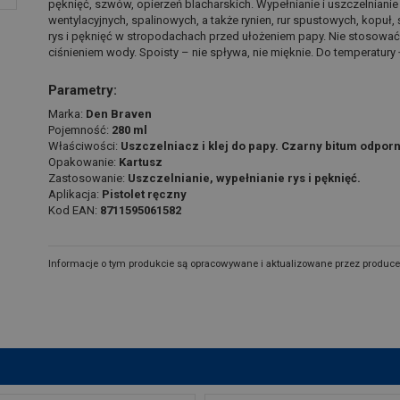
pęknięć, szwów, opierzeń blacharskich. Wypełnianie i uszczelnian
wentylacyjnych, spalinowych, a także rynien, rur spustowych, kopu
rys i pęknięć w stropodachach przed ułożeniem papy. Nie stosować
ciśnieniem wody. Spoisty – nie spływa, nie mięknie. Do temperatury 
Parametry:
Marka:
Den Braven
Pojemność:
280 ml
Właściwości:
Uszczelniacz i klej do papy. Czarny bitum odpor
Opakowanie:
Kartusz
Zastosowanie:
Uszczelnianie, wypełnianie rys i pęknięć.
Aplikacja:
Pistolet ręczny
Kod EAN:
8711595061582
Informacje o tym produkcie są opracowywane i aktualizowane przez produce