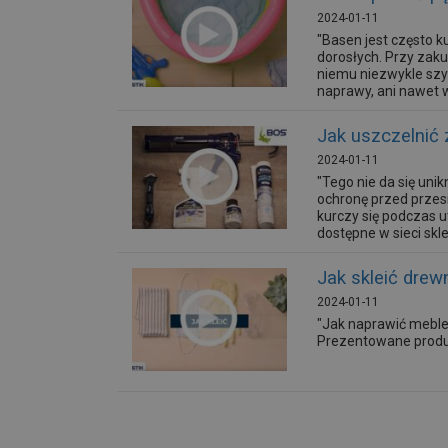
2024-01-11
"Basen jest często k
dorosłych. Przy zaku
niemu niezwykle szy
naprawy, ani nawet 
Jak uszczelni
2024-01-11
"Tego nie da się uni
ochronę przed przesią
kurczy się podczas u
dostępne w sieci skle
Jak skleić drew
2024-01-11
"Jak naprawić meble
Prezentowane produk