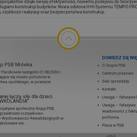
specjalistów dzięki swojej efektywności, nowemu podejściu do tworzyw
ologiami konstrukcji budynków. Nowa odsłona H+H Systemu TEMPO PRO
i, szybkości realizacji oraz bezpieczeństwa konstrukcji...
DOWIEDZ SIĘ WI
ep PSB Mrówka
O Grupie PSB
Paczkowie nastąpiło 01.08.2026 r.
Centrum prasowe
jające się miasto położone w
Sieć sprzedaży
twa opolskiego, w powiecie
..
Kontakt
nej łączą siły dla dzieci.
Uwaga – fałszywe 
RÓWKOLANDIA”
Uwaga – fałszywe
icjatywa społeczna Grupy PSB,
wiadomości z fakt
a przestrzeni rozrywkowo-
proforma
no-Wychowawczo-Rewalidacyjnych w
alizowane we...
Praca w PSB