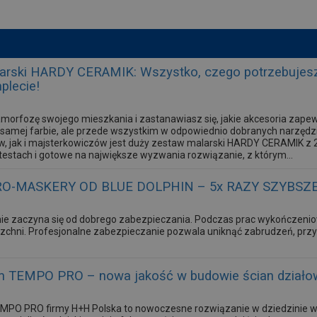
arski HARDY CERAMIK: Wszystko, czego potrzebujesz
plecie!
morfozę swojego mieszkania i zastanawiasz się, jakie akcesoria zape
 w samej farbie, ale przede wszystkim w odpowiednio dobranych narzęd
ów, jak i majsterkowiczów jest duży zestaw malarski HARDY CERAMIK 
estach i gotowe na największe wyzwania rozwiązanie, z którym...
O-MASKERY OD BLUE DOLPHIN – 5x RAZY SZYBSZ
ie zaczyna się od dobrego zabezpieczania. Podczas prac wykończeni
zchni. Profesjonalne zabezpieczanie pozwala uniknąć zabrudzeń, przys
 TEMPO PRO – nowa jakość w budowie ścian działo
PO PRO firmy H+H Polska to nowoczesne rozwiązanie w dziedzinie wz