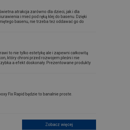
ietna atrakcja zarówno dla dzieci, jak i dla
rawienia i mieć pod ręką klej do basenu. Dzięki
niętego basenu, nie trzeba też oddawać go do
awi to nie tylko estetykę ale i zapewni całkowitą
kon, który chroni przed rozwojem pleśni i nie
i szybka a efekt doskonały. Prezentowane produkty
y Fix Rapid będzie to banalnie proste.
Zobacz więcej