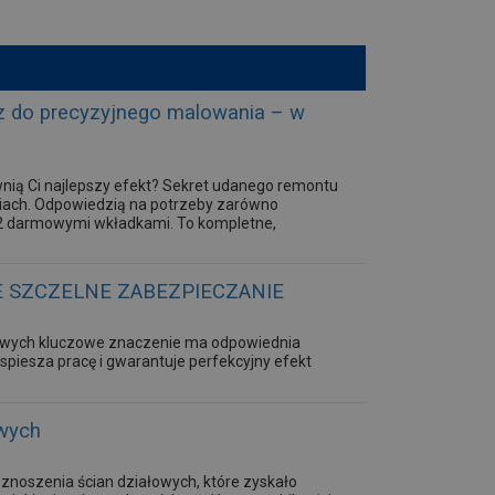
 do precyzyjnego malowania – w
wnią Ci najlepszy efekt? Sekret udanego remontu
ziach. Odpowiedzią na potrzeby zarówno
z 2 darmowymi wkładkami. To kompletne,
E SZCZELNE ZABEZPIECZANIE
owych kluczowe znaczenie ma odpowiednia
piesza pracę i gwarantuje perfekcyjny efekt
wych
noszenia ścian działowych, które zyskało