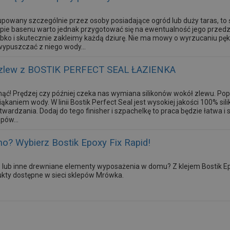
upowany szczególnie przez osoby posiadające ogród lub duży taras, to św
pie basenu warto jednak przygotować się na ewentualność jego przedziu
bko i skutecznie zakleimy każdą dziurę. Nie ma mowy o wyrzucaniu pęk
wypuszczać z niego wody...
ć zlew z BOSTIK PERFECT SEAL ŁAZIENKA
knąć! Prędzej czy później czeka nas wymiana silikonów wokół zlewu. Popr
kaniem wody. W linii Bostik Perfect Seal jest wysokiej jakości 100% sili
twardzania. Dodaj do tego finisher i szpachelkę to praca będzie łatwa 
pów...
no? Wybierz Bostik Epoxy Fix Rapid!
 lub inne drewniane elementy wyposażenia w domu? Z klejem Bostik Epox
ty dostępne w sieci sklepów Mrówka.