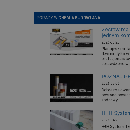
PORADY W
CHEMIA BUDOWLANA
Zestaw mal
jednym kom
2026-06-25
Planujesz meta
tkwi nie tylko
profesjonalist
sprawdzone w t
POZNAJ PR
2026-05-06
Dobre malowan
ochrona powier
końcowy.
H+H System
2026-04-29
H+H System TEM