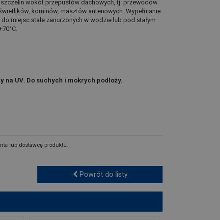
ie szczelin wokół przepustów dachowych, tj. przewodów
ł, świetlików, kominów, masztów antenowych. Wypełnianie
 do miejsc stale zanurzonych w wodzie lub pod stałym
+70°C.
ny na UV. Do suchych i mokrych podłoży.
nta lub dostawcę produktu.
Powrót do listy