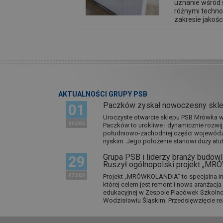
uznanie wśród 
różnymi techn
zakresie jakośc
AKTUALNOŚCI GRUPY PSB
Paczków zyskał nowoczesny skl
01
Uroczyste otwarcie sklepu PSB Mrówka w 
08 2026
Paczków to urokliwe i dynamicznie rozwi
południowo-zachodniej części wojewódz
nyskim. Jego położenie stanowi duży atut.
Grupa PSB i liderzy branży budowla
29
Ruszył ogólnopolski projekt „M
07 2026
Projekt „MRÓWKOLANDIA” to specjalna in
której celem jest remont i nowa aranżacj
edukacyjnej w Zespole Placówek Szkol
Wodzisławiu Śląskim. Przedsięwzięcie re