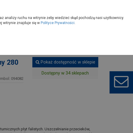
owoczesny
Wybierz sklep
az analizy ruchu na witrynie żeby wiedzieć skąd pochodzą nasi użytkownicy.
 witrynie znajduje się w
Polityce Prywatności
.
niacze dekarskie
ny 280
Pokaż dostępność w sklepie
Dostępny w 34 sklepach
ymbol: 094082
tumicznych płyt falistych. Uszczelnianie przecieków,