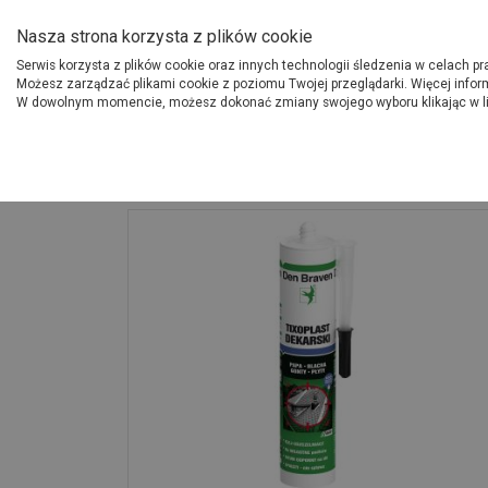
O Grupie PSB
Dostawcy
Jak dołąc
Nasza strona korzysta z plików cookie
Serwis korzysta z plików cookie oraz innych technologii śledzenia w celach p
Gdzi
Produkty
Możesz zarządzać plikami cookie z poziomu Twojej przeglądarki. Więcej infor
W dowolnym momencie, możesz dokonać zmiany swojego wyboru klikając w l
Strona główna
Wykończenie
Uszczelniacz dekarski Tixoplast czarny 