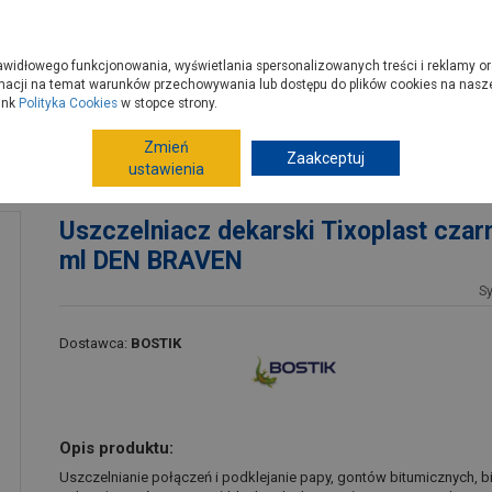
zyć do PSB?
Budowa domu - krok po kroku
Dla Fachowców
Dom N
rawidłowego funkcjonowania, wyświetlania spersonalizowanych treści i reklamy or
e kupisz
Porady
macji na temat warunków przechowywania lub dostępu do plików cookies na naszej
ink
Polityka Cookies
w stopce strony.
Zmień
Chemia budowlana
Uszczelniacze
Zaakceptuj
Uszczel
ustawienia
280 ml DEN BRAVEN
Uszczelniacz dekarski Tixoplast czar
ml DEN BRAVEN
S
Dostawca:
BOSTIK
Opis produktu:
Uszczelnianie połączeń i podklejanie papy, gontów bitumicznych, bi