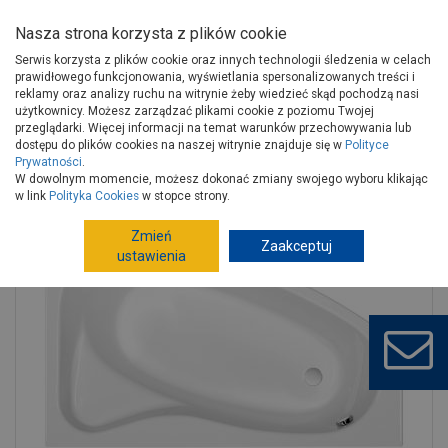
Nasza strona korzysta z plików cookie
Serwis korzysta z plików cookie oraz innych technologii śledzenia w celach
prawidłowego funkcjonowania, wyświetlania spersonalizowanych treści i
reklamy oraz analizy ruchu na witrynie żeby wiedzieć skąd pochodzą nasi
użytkownicy. Możesz zarządzać plikami cookie z poziomu Twojej
Strona główna
Wyposażenie
Wanny
Wanny akrylowe
przeglądarki. Więcej informacji na temat warunków przechowywania lub
Wanny narożne
dostępu do plików cookies na naszej witrynie znajduje się w
Polityce
Prywatności
.
Wanna asymetryczna Sicilia New prawa 160x100 cm CERSANIT
W dowolnym momencie, możesz dokonać zmiany swojego wyboru klikając
w link
Polityka Cookies
w stopce strony.
Zmień
Zaakceptuj
ustawienia