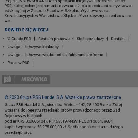
Projekt „MRÓWKOLANDIA” to specjalna inicjatywa społeczna Grupy
PSB, której celem jest remont i nowa aranżacja przestrzeni rozrywkowo-
edukacyjnej w Zespole Placówek Szkolno-Wychowawczo-
Rewalidacyjnych w Wodzisławiu Śląskim. Przedsięwzięcie realizowane
we...
DOWIEDZ SIĘ WIĘCEJ
O Grupie PSB
Centrum prasowe
Sieć sprzedaży
Kontakt
Uwaga – fałszywe konkursy
Uwaga – fałszywe wiadomości z fakturami proforma
Praca w PSB
© 2023 Grupa PSB Handel S.A. Wszelkie prawa zastrzeżone.
Grupa PSB Handel S.A., siedziba: Wełecz 142, 28-100 Busko-Zdrój
wpisana do Rejestru Przedsiębiorców prowadzonego przez Sąd
Rejonowy w Kielcach
pod nr KRS 0000661047, NIP 6551974439, REGON 366438684,
kapitał wpłacony: 53.275.000,00 zł. Spółka posiada status dużego
przedsiębiorcy.