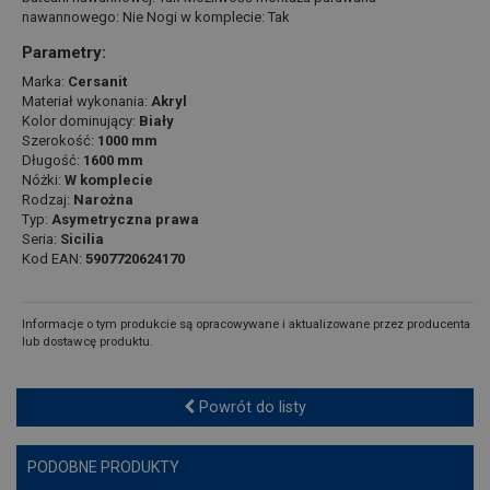
nawannowego: Nie Nogi w komplecie: Tak
Parametry:
Marka:
Cersanit
Materiał wykonania:
Akryl
Kolor dominujący:
Biały
Szerokość:
1000 mm
Długość:
1600 mm
Nóżki:
W komplecie
Rodzaj:
Narożna
Typ:
Asymetryczna prawa
Seria:
Sicilia
Kod EAN:
5907720624170
Informacje o tym produkcie są opracowywane i aktualizowane przez producenta
lub dostawcę produktu.
Powrót do listy
PODOBNE PRODUKTY