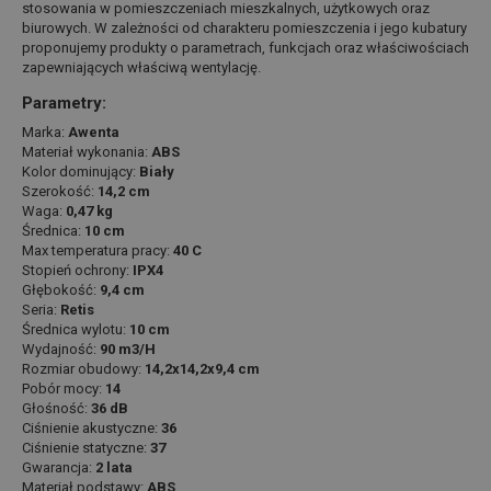
stosowania w pomieszczeniach mieszkalnych, użytkowych oraz
biurowych. W zależności od charakteru pomieszczenia i jego kubatury
proponujemy produkty o parametrach, funkcjach oraz właściwościach
zapewniających właściwą wentylację.
Parametry:
Marka:
Awenta
Materiał wykonania:
ABS
Kolor dominujący:
Biały
Szerokość:
14,2 cm
Waga:
0,47 kg
Średnica:
10 cm
Max temperatura pracy:
40 C
Stopień ochrony:
IPX4
Głębokość:
9,4 cm
Seria:
Retis
Średnica wylotu:
10 cm
Wydajność:
90 m3/H
Rozmiar obudowy:
14,2x14,2x9,4 cm
Pobór mocy:
14
Głośność:
36 dB
Ciśnienie akustyczne:
36
Ciśnienie statyczne:
37
Gwarancja:
2 lata
Materiał podstawy:
ABS