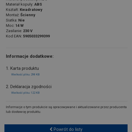
Materiał kopuły:
ABS
Kształt:
Kwadratowy
Montaż:
Ścienny
Siatka:
Nie
Moc:
14 W
Zasilanie:
230 V
Kod EAN:
5905033299399
Informacje dodatkowe:
1. Karta produktu
Wielkość pliku: 298 KB
2. Deklaracja zgodności
Wielkość pliku: 122 KB
Informacje o tym produkcie są opracowywane i aktualizowane przez producenta
lub dostawcę produktu.
Powrót do listy