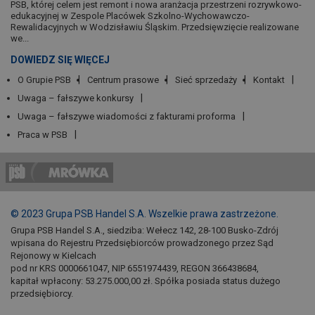
PSB, której celem jest remont i nowa aranżacja przestrzeni rozrywkowo-
edukacyjnej w Zespole Placówek Szkolno-Wychowawczo-
Rewalidacyjnych w Wodzisławiu Śląskim. Przedsięwzięcie realizowane
we...
DOWIEDZ SIĘ WIĘCEJ
O Grupie PSB
Centrum prasowe
Sieć sprzedaży
Kontakt
Uwaga – fałszywe konkursy
Uwaga – fałszywe wiadomości z fakturami proforma
Praca w PSB
© 2023 Grupa PSB Handel S.A. Wszelkie prawa zastrzeżone.
Grupa PSB Handel S.A., siedziba: Wełecz 142, 28-100 Busko-Zdrój
wpisana do Rejestru Przedsiębiorców prowadzonego przez Sąd
Rejonowy w Kielcach
pod nr KRS 0000661047, NIP 6551974439, REGON 366438684,
kapitał wpłacony: 53.275.000,00 zł. Spółka posiada status dużego
przedsiębiorcy.