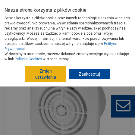
Nasza strona korzysta z plików cookie
Serwis korzysta z plików cookie oraz innych technologii śledzenia w celach
prawidłowego funkcjonowania, wyświetlania spersonalizowanych treści i
reklamy oraz analizy ruchu na witrynie żeby wiedzieć skąd pochodzą nasi
użytkownicy. Możesz zarządzać plikami cookie z poziomu Twojej
Strona główna
Instalacje
Systemy wentylacyjne
przeglądarki. Więcej informacji na temat warunków przechowywania lub
Systemy kanałów wentylacyjnych
dostępu do plików cookies na naszej witrynie znajduje się w
Polityce
Prywatności
.
Wentylatory ścienne, kanałowe, dachowe
W dowolnym momencie, możesz dokonać zmiany swojego wyboru klikając
Wentylator wyciągowy Retis WR100 AWENTA
w link
Polityka Cookies
w stopce strony.
Zmień
Zaakceptuj
ustawienia