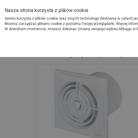
O Grupie PSB
Dostawcy
Jak dołąc
Nasza strona korzysta z plików cookie
Serwis korzysta z plików cookie oraz innych technologii śledzenia w celach p
Gdzi
Produkty
Możesz zarządzać plikami cookie z poziomu Twojej przeglądarki. Więcej infor
W dowolnym momencie, możesz dokonać zmiany swojego wyboru klikając w l
Strona główna
Instalacje
Wentylatory ścienne, kanałowe, dacho