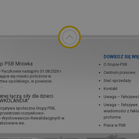
DOWIEDZ SIĘ WI
ep PSB Mrówka
O Grupie PSB
Paczkowie nastąpiło 01.08.2026 r.
Centrum prasowe
jające się miasto położone w
Sieć sprzedaży
twa opolskiego, w powiecie
..
Kontakt
nej łączą siły dla dzieci.
Uwaga – fałszywe 
RÓWKOLANDIA”
Uwaga – fałszywe
icjatywa społeczna Grupy PSB,
wiadomości z fakt
a przestrzeni rozrywkowo-
proforma
no-Wychowawczo-Rewalidacyjnych w
alizowane we...
Praca w PSB