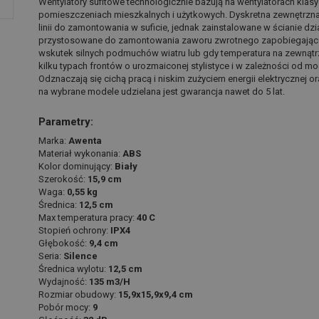
Wentylatory sufitowe technologicznie bazują na wentylatorach kl
pomieszczeniach mieszkalnych i użytkowych. Dyskretna zewnętrzna k
linii do zamontowania w suficie, jednak zainstalowane w ścianie dzi
przystosowane do zamontowania zaworu zwrotnego zapobiegające
wskutek silnych podmuchów wiatru lub gdy temperatura na zewnątr
kilku typach frontów o urozmaiconej stylistyce i w zależności od m
Odznaczają się cichą pracą i niskim zużyciem energii elektrycznej
na wybrane modele udzielana jest gwarancja nawet do 5 lat.
Parametry:
Marka:
Awenta
Materiał wykonania:
ABS
Kolor dominujący:
Biały
Szerokość:
15,9 cm
Waga:
0,55 kg
Średnica:
12,5 cm
Max temperatura pracy:
40 C
Stopień ochrony:
IPX4
Głębokość:
9,4 cm
Seria:
Silence
Średnica wylotu:
12,5 cm
Wydajność:
135 m3/H
Rozmiar obudowy:
15,9x15,9x9,4 cm
Pobór mocy:
9