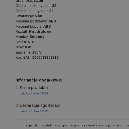
Głośność:
32 dB
Ciśnienie akustyczne:
32
Ciśnienie statyczne:
32
Gwarancja:
5 lat
Materiał podstawy:
ABS
Materiał kopuły:
ABS
Kształt:
Kwadratowy
Montaż:
Ścienny
Siatka:
Nie
Moc:
9 W
Zasilanie:
230 V
Kod EAN:
5905033308312
Informacje dodatkowe:
1. Karta produktu
Wielkość pliku: 330 KB
2. Deklaracja zgodności
Wielkość pliku: 123 KB
Informacje o tym produkcie są opracowywane i aktualizowane przez produce