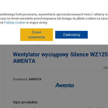
zyć do PSB?
Budowa domu - krok po kroku
Dla Fachowców
Dom N
rawidłowego funkcjonowania, wyświetlania spersonalizowanych treści i reklamy or
e kupisz
Porady
macji na temat warunków przechowywania lub dostępu do plików cookies na naszej
ink
Polityka Cookies
w stopce strony.
Zmień
Systemy wentylacyjne
Systemy kanałów wentylacyjnych
Zaakceptuj
ustawienia
we
Wentylator wyciągowy Silence WZ125R AWENTA
Wentylator wyciągowy Silence WZ12
AWENTA
Sy
Dostawca:
AWENTA
Opis produktu: