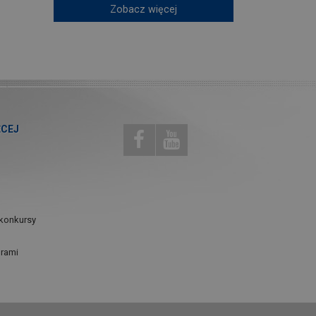
Zobacz więcej
ĘCEJ
konkursy
urami