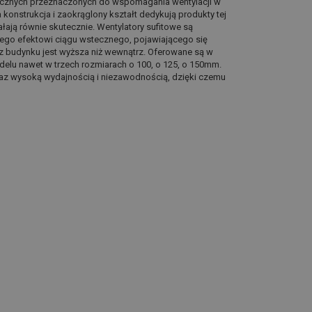
asycznych przeznaczonych do wspomagania wentylacji w
onstrukcja i zaokrąglony kształt dedykują produkty tej
ałają równie skutecznie. Wentylatory sufitowe są
go efektowi ciągu wstecznego, pojawiającego się
z budynku jest wyższa niż wewnątrz. Oferowane są w
odelu nawet w trzech rozmiarach o 100, o 125, o 150mm.
 oraz wysoką wydajnością i niezawodnością, dzięki czemu