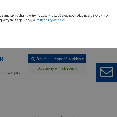
owoczesny
Wybierz sklep
az analizy ruchu na witrynie żeby wiedzieć skąd pochodzą nasi użytkownicy.
 witrynie znajduje się w
Polityce Prywatności
.
5R
Pokaż dostępność w sklepie
Dostępny w 1 sklepach
mbol: AAQSTX