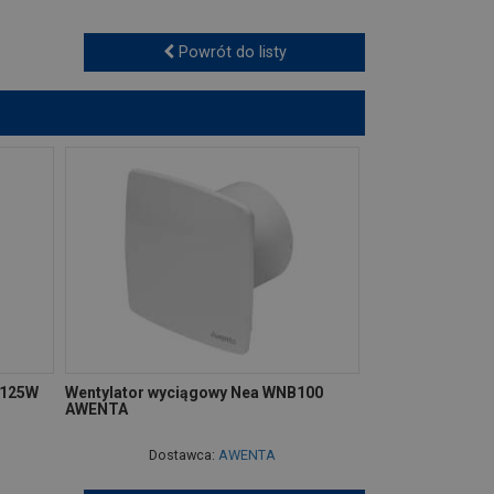
Powrót do listy
B125W
Wentylator wyciągowy Nea WNB100
AWENTA
Dostawca:
AWENTA