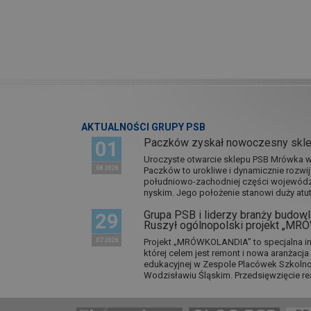
AKTUALNOŚCI GRUPY PSB
Paczków zyskał nowoczesny skl
01
Uroczyste otwarcie sklepu PSB Mrówka w 
08 2026
Paczków to urokliwe i dynamicznie rozwi
południowo-zachodniej części wojewódz
nyskim. Jego położenie stanowi duży atut.
Grupa PSB i liderzy branży budowla
29
Ruszył ogólnopolski projekt „M
07 2026
Projekt „MRÓWKOLANDIA” to specjalna in
której celem jest remont i nowa aranżacj
edukacyjnej w Zespole Placówek Szkol
Wodzisławiu Śląskim. Przedsięwzięcie re