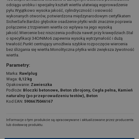
odciągu urobku i specjalny kształt wiertła ułatwiają wyprowadzenie
pyłu.Wyjątkowo wysoka jakość, cylindryczność i osiowość
wykonanych otworów, potwierdzona międzynarodowym certyfikatem
SicherSafe.Bardzo głębokie osadzenie płytki widii znacznie poprawia
połączenie z trzpieniem wiertła co wpływa na jego wysoką
jakość.Wiercenie bez niszczenia podłoża nawet przy krawędziach.Stal
o specyfikacji 34CrNiMo6 zapewnia wysoką wytrzymałość i dużą
trwałość.Punkt centrujący umożliwia szybkie rozpoczęcie wiercenia
bez ślizgania się wiertła.Monolityczna płytka widii zwiększa żywotność
wiertła.
Parametry:
Marka:
Rawlplug
Waga:
0,12 kg
Opakowanie:
Zawieszka
Podłoże:
Bloczki betonowe, Beton zbrojony, Cegła pełna, Kamień
naturalny (po przeprowadzeniu testów), Beton
Kod EAN:
5906675046167
Informacje o tym produkcie są opracowywane i aktualizowane przez producenta
lub dostawcę produktu.