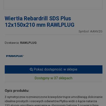
Wiertła Rebardrill SDS Plus
12x150x210 mm RAWLPLUG
Symbol: AANVZG
Dostawca:
RAWLPLUG
Pokaż dostępność w sklepie
Dostępny w 37 sklepach
Opis produktu:
3 symetrycznie rozmieszczone krawędzie tnące umożliwiają dokonanie
idealnie prostych i osiowych odwiertów.Płytka widii o kącie natarcia
135 stopni umożliwia wiercenie w zbrojonym betonie.3 powierzchnie