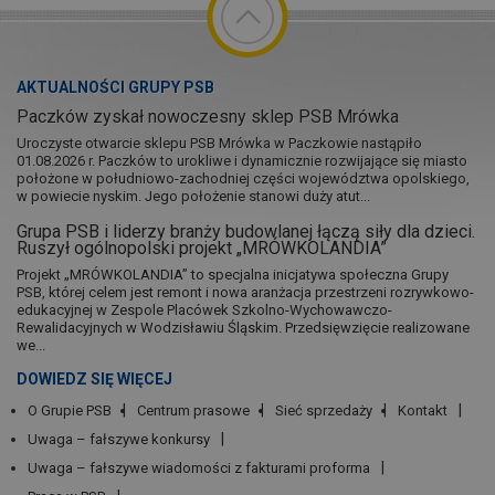
AKTUALNOŚCI GRUPY PSB
Paczków zyskał nowoczesny sklep PSB Mrówka
Uroczyste otwarcie sklepu PSB Mrówka w Paczkowie nastąpiło
01.08.2026 r. Paczków to urokliwe i dynamicznie rozwijające się miasto
położone w południowo-zachodniej części województwa opolskiego,
w powiecie nyskim. Jego położenie stanowi duży atut...
Grupa PSB i liderzy branży budowlanej łączą siły dla dzieci.
Ruszył ogólnopolski projekt „MRÓWKOLANDIA”
Projekt „MRÓWKOLANDIA” to specjalna inicjatywa społeczna Grupy
PSB, której celem jest remont i nowa aranżacja przestrzeni rozrywkowo-
edukacyjnej w Zespole Placówek Szkolno-Wychowawczo-
Rewalidacyjnych w Wodzisławiu Śląskim. Przedsięwzięcie realizowane
we...
DOWIEDZ SIĘ WIĘCEJ
O Grupie PSB
Centrum prasowe
Sieć sprzedaży
Kontakt
Uwaga – fałszywe konkursy
Uwaga – fałszywe wiadomości z fakturami proforma