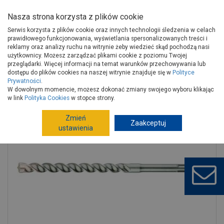
Nasza strona korzysta z plików cookie
Serwis korzysta z plików cookie oraz innych technologii śledzenia w celach
prawidłowego funkcjonowania, wyświetlania spersonalizowanych treści i
reklamy oraz analizy ruchu na witrynie żeby wiedzieć skąd pochodzą nasi
użytkownicy. Możesz zarządzać plikami cookie z poziomu Twojej
Strona główna
Narzędzia
Elektronarzędzia, osprzęt
przeglądarki. Więcej informacji na temat warunków przechowywania lub
Akcesoria do elektronarzędzi
Wiertła, dłuta
dostępu do plików cookies na naszej witrynie znajduje się w
Polityce
Prywatności
.
Wiertła Rebardrill SDS Plus 12x150x210 mm RAWLPLUG
W dowolnym momencie, możesz dokonać zmiany swojego wyboru klikając
w link
Polityka Cookies
w stopce strony.
Zmień
Zaakceptuj
ustawienia