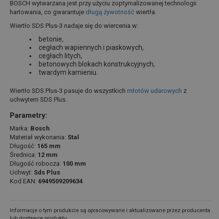
BOSCH wytwarzana jest przy użyciu zoptymalizowanej technologii
hartowania, co gwarantuje
długą żywotność
wiertła.
Wiertło SDS Plus-3 nadaje się do wiercenia w:
betonie,
cegłach wapiennych i piaskowych,
cegłach litych,
betonowych blokach konstrukcyjnych,
twardym kamieniu.
Wiertło SDS Plus-3 pasuje do wszystkich
młotów udarowych
z
uchwytem SDS Plus.
Parametry:
Marka:
Bosch
Materiał wykonania:
Stal
Długość:
165 mm
Średnica:
12 mm
Długość robocza:
100 mm
Uchwyt:
Sds Plus
Kod EAN:
6949509209634
Informacje o tym produkcie są opracowywane i aktualizowane przez producenta
lub dostawcę produktu.