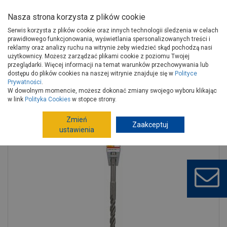
Nasza strona korzysta z plików cookie
Serwis korzysta z plików cookie oraz innych technologii śledzenia w celach
prawidłowego funkcjonowania, wyświetlania spersonalizowanych treści i
reklamy oraz analizy ruchu na witrynie żeby wiedzieć skąd pochodzą nasi
użytkownicy. Możesz zarządzać plikami cookie z poziomu Twojej
Strona główna
Narzędzia
Elektronarzędzia, osprzęt
przeglądarki. Więcej informacji na temat warunków przechowywania lub
Akcesoria do elektronarzędzi
Wiertła, dłuta
dostępu do plików cookies na naszej witrynie znajduje się w
Polityce
Prywatności
.
Wiertło Plus 3, 12x100x165 mm BOSCH
W dowolnym momencie, możesz dokonać zmiany swojego wyboru klikając
w link
Polityka Cookies
w stopce strony.
Zmień
Zaakceptuj
ustawienia