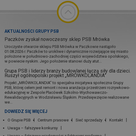
AKTUALNOŚCI GRUPY PSB
Paczków zyskał nowoczesny sklep PSB Mrówka
Uroczyste otwarcie sklepu PSB Mrówka w Paczkowie nastąpiło
01.08.2026 r. Paczków to urokliwe i dynamicznie rozwijające się miasto
położone w południowo-zachodniej części województwa opolskiego,
w powiecie nyskim. Jego położenie stanowi duży atut...
Grupa PSB i liderzy branży budowlanej łączą siły dla dzieci.
Ruszył ogólnopolski projekt „MRÓWKOLANDIA”
Projekt „MRÓWKOLANDIA” to specjalna inicjatywa społeczna Grupy
PSB, której celem jest remont i nowa aranżacja przestrzeni rozrywkowo-
edukacyjnej w Zespole Placówek Szkolno-Wychowawczo-
Rewalidacyjnych w Wodzisławiu Śląskim. Przedsięwzięcie realizowane
we...
DOWIEDZ SIĘ WIĘCEJ
O Grupie PSB
Centrum prasowe
Sieć sprzedaży
Kontakt
Uwaga – fałszywe konkursy
Uwaga – fałszywe wiadomości z fakturami proforma