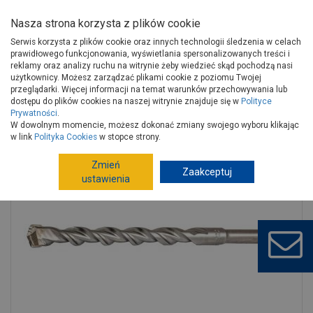
Nasza strona korzysta z plików cookie
Serwis korzysta z plików cookie oraz innych technologii śledzenia w celach
prawidłowego funkcjonowania, wyświetlania spersonalizowanych treści i
reklamy oraz analizy ruchu na witrynie żeby wiedzieć skąd pochodzą nasi
użytkownicy. Możesz zarządzać plikami cookie z poziomu Twojej
Strona główna
Narzędzia
Elektronarzędzia, osprzęt
przeglądarki. Więcej informacji na temat warunków przechowywania lub
Akcesoria do elektronarzędzi
Wiertła, dłuta
dostępu do plików cookies na naszej witrynie znajduje się w
Polityce
Prywatności
.
Wiertło sds-plus 16x210 mm Perfect s-71163 STALCO
W dowolnym momencie, możesz dokonać zmiany swojego wyboru klikając
w link
Polityka Cookies
w stopce strony.
Zmień
Zaakceptuj
ustawienia