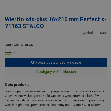
Wiertło sds-plus 16x210 mm Perfect s-
71163 STALCO
Symbol: ABHQUO
Dostawca:
STALCO
Pokaż dostępność w sklepie
Dostępny w 84 sklepach
Opis produktu:
powoduje powstawanie mikropęknięć w wierconym materiale osiąga
zauważalnie większą prędkość wiercenia wycentrowanie końcówki
zapewnia natychmiastowe nawiercenie i zapobiega ześlizgiwaniu się
wiertła z gładkich powierzchni ulepszony splot Vario KVS stożkow