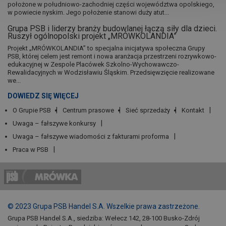
położone w południowo-zachodniej części województwa opolskiego,
w powiecie nyskim. Jego położenie stanowi duży atut...
Grupa PSB i liderzy branży budowlanej łączą siły dla dzieci.
Ruszył ogólnopolski projekt „MRÓWKOLANDIA”
Projekt „MRÓWKOLANDIA” to specjalna inicjatywa społeczna Grupy
PSB, której celem jest remont i nowa aranżacja przestrzeni rozrywkowo-
edukacyjnej w Zespole Placówek Szkolno-Wychowawczo-
Rewalidacyjnych w Wodzisławiu Śląskim. Przedsięwzięcie realizowane
we...
DOWIEDZ SIĘ WIĘCEJ
O Grupie PSB
Centrum prasowe
Sieć sprzedaży
Kontakt
Uwaga – fałszywe konkursy
Uwaga – fałszywe wiadomości z fakturami proforma
Praca w PSB
© 2023 Grupa PSB Handel S.A. Wszelkie prawa zastrzeżone.
Grupa PSB Handel S.A., siedziba: Wełecz 142, 28-100 Busko-Zdrój