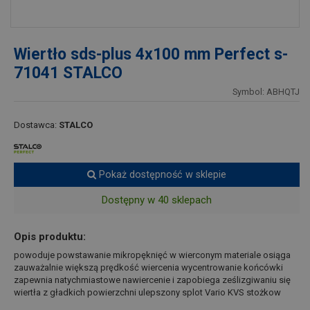
Wiertło sds-plus 4x100 mm Perfect s-
71041 STALCO
Symbol: ABHQTJ
Dostawca:
STALCO
Pokaż dostępność w sklepie
Dostępny w 40 sklepach
Opis produktu:
powoduje powstawanie mikropęknięć w wierconym materiale osiąga
zauważalnie większą prędkość wiercenia wycentrowanie końcówki
zapewnia natychmiastowe nawiercenie i zapobiega ześlizgiwaniu się
wiertła z gładkich powierzchni ulepszony splot Vario KVS stożkow