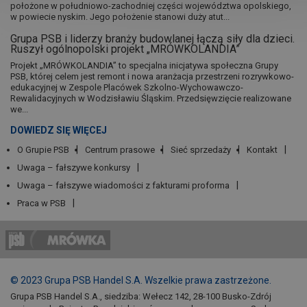
położone w południowo-zachodniej części województwa opolskiego,
w powiecie nyskim. Jego położenie stanowi duży atut...
Grupa PSB i liderzy branży budowlanej łączą siły dla dzieci.
Ruszył ogólnopolski projekt „MRÓWKOLANDIA”
Projekt „MRÓWKOLANDIA” to specjalna inicjatywa społeczna Grupy
PSB, której celem jest remont i nowa aranżacja przestrzeni rozrywkowo-
edukacyjnej w Zespole Placówek Szkolno-Wychowawczo-
Rewalidacyjnych w Wodzisławiu Śląskim. Przedsięwzięcie realizowane
we...
DOWIEDZ SIĘ WIĘCEJ
O Grupie PSB
Centrum prasowe
Sieć sprzedaży
Kontakt
Uwaga – fałszywe konkursy
Uwaga – fałszywe wiadomości z fakturami proforma
Praca w PSB
© 2023 Grupa PSB Handel S.A. Wszelkie prawa zastrzeżone.
Grupa PSB Handel S.A., siedziba: Wełecz 142, 28-100 Busko-Zdrój