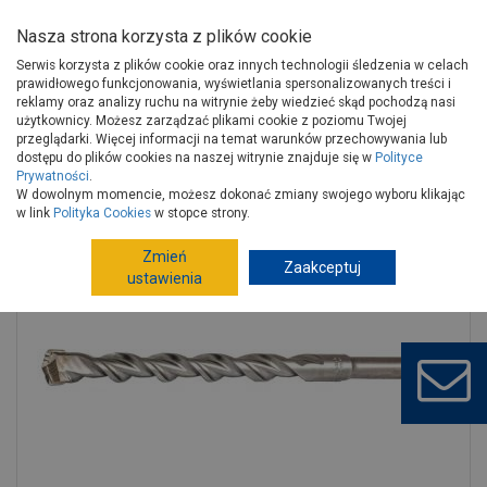
Nasza strona korzysta z plików cookie
Serwis korzysta z plików cookie oraz innych technologii śledzenia w celach
prawidłowego funkcjonowania, wyświetlania spersonalizowanych treści i
reklamy oraz analizy ruchu na witrynie żeby wiedzieć skąd pochodzą nasi
użytkownicy. Możesz zarządzać plikami cookie z poziomu Twojej
Strona główna
Narzędzia
Elektronarzędzia, osprzęt
przeglądarki. Więcej informacji na temat warunków przechowywania lub
Akcesoria do elektronarzędzi
Wiertła, dłuta
dostępu do plików cookies na naszej witrynie znajduje się w
Polityce
Prywatności
.
Wiertło sds-plus 4x100 mm Perfect s-71041 STALCO
W dowolnym momencie, możesz dokonać zmiany swojego wyboru klikając
w link
Polityka Cookies
w stopce strony.
Zmień
Zaakceptuj
ustawienia