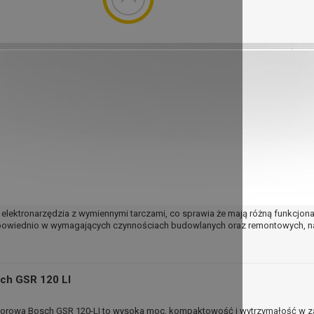
yzyjnie mierzyć odległości?
nym wykończeniem remontu domu? Odczuwasz problemy z powieszeniem pro
głość między ścianą a stołem, żeby sprawdzić czy wymarzona kanapa się t
ebujemy drugiej pary rąk do pomocy. Jest to uciążliwe, ponieważ nie zawsze m
dze szlifierka GWS 750 S PROFESSIONAL
e elektronarzędzia z wymiennymi tarczami, co sprawia że mają różną funkcjona
dpowiednio w wymagających czynnościach budowlanych oraz remontowych, na
sch GSR 120 LI
torowa Bosch GSR 120-LI to wysoka moc, kompaktowość i wytrzymałość w zas