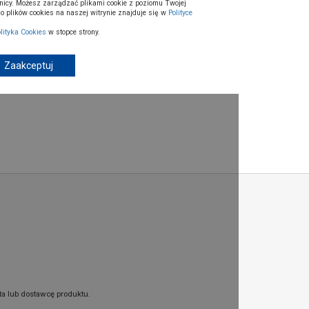
wnicy. Możesz zarządzać plikami cookie z poziomu Twojej
 plików cookies na naszej witrynie znajduje się w
Polityce
lityka Cookies
w stopce strony.
rednicy 6 mm i długości 100 mm, który nadaje się do
lne zastosowanie wiertło doskonale sprawdzi się
Zaakceptuj
 jak i podczas generalnych prac wykończeniowych.
owiednią wytrzymałość i odporność na uszkodzenia.
ta lub dostawcę produktu.