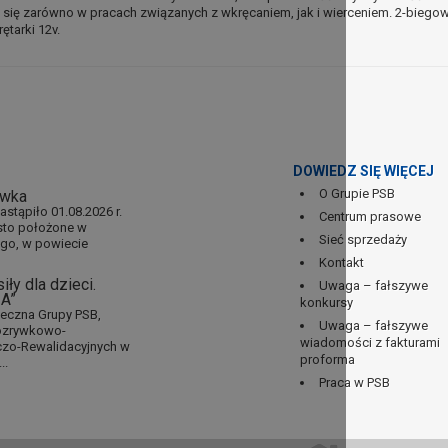
i się zarówno w pracach związanych z wkręcaniem, jak i wierceniem. 2-biego
tarki 12v.
DOWIEDZ SIĘ WIĘCEJ
O Grupie PSB
ówka
tąpiło 01.08.2026 r.
Centrum prasowe
asto położone w
Sieć sprzedaży
go, w powiecie
Kontakt
ły dla dzieci.
Uwaga – fałszywe
IA”
konkursy
łeczna Grupy PSB,
Uwaga – fałszywe
 rozrywkowo-
wiadomości z fakturami
zo-Rewalidacyjnych w
proforma
..
Praca w PSB