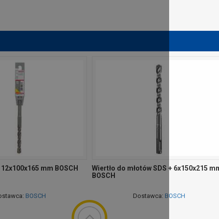
3, 12x100x165 mm BOSCH
Wiertło do młotów SDS + 6x150x215 m
BOSCH
ostawca:
BOSCH
Dostawca:
BOSCH