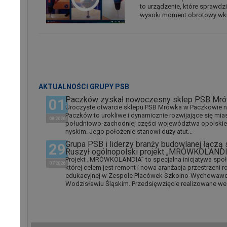
to urządzenie, które sprawdz
wysoki moment obrotowy wkrę
AKTUALNOŚCI GRUPY PSB
Paczków zyskał nowoczesny sklep PSB Mr
01
Uroczyste otwarcie sklepu PSB Mrówka w Paczkowie nas
Paczków to urokliwe i dynamicznie rozwijające się mi
08 2026
południowo-zachodniej części województwa opolskie
nyskim. Jego położenie stanowi duży atut...
Grupa PSB i liderzy branży budowlanej łączą si
29
Ruszył ogólnopolski projekt „MRÓWKOLAND
Projekt „MRÓWKOLANDIA” to specjalna inicjatywa spo
07 2026
której celem jest remont i nowa aranżacja przestrzeni
edukacyjnej w Zespole Placówek Szkolno-Wychowawc
Wodzisławiu Śląskim. Przedsięwzięcie realizowane we.