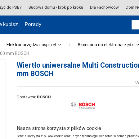
zyć do PSB?
Budowa domu - krok po kroku
Dla Fachowców
Dom N
e kupisz
Porady
Elektronarzędzia, osprzęt
Akcesoria do elektronarzędzi
6x100 mm BOSCH
Wiertło uniwersalne Multi Constructi
mm BOSCH
S
Dostawca:
BOSCH
Nasza strona korzysta z plików cookie
Opis produktu:
Serwis korzysta z plików cookie oraz innych technologii śledzenia w celach prawid
Wiertła, dłuta
to akcesoria, które często są wykorzystywane podcz