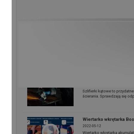
Porady dostawcy:
BOSCH
Jak samodzielnie i prec
2022-08-04
Masz trudności z samodziel
sklepu szybko zmierzyć odle
czy w remoncie, często potrz
Łatwa i szybka w obsłu
2022-08-02
Szlifierki kątowe to przydatn
ścierania. Sprawdzają się o
Wiertarko wkrętarka Bo
2022-05-12
Wiertarko wkrętarka akumula