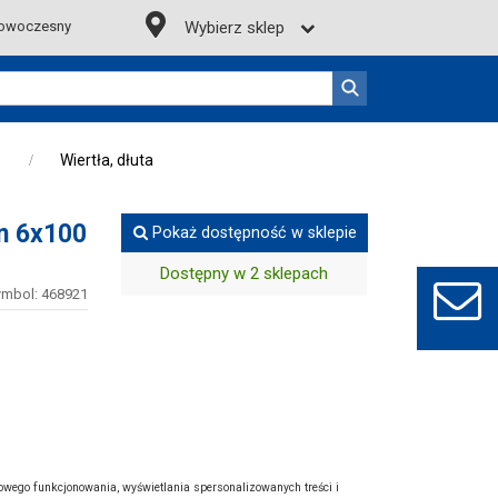
owoczesny
Wybierz sklep
Wiertła, dłuta
on 6x100
Pokaż dostępność w sklepie
Dostępny w 2 sklepach
ymbol: 468921
łowego funkcjonowania, wyświetlania spersonalizowanych treści i
as różnego rodzaju prac remontowych czy