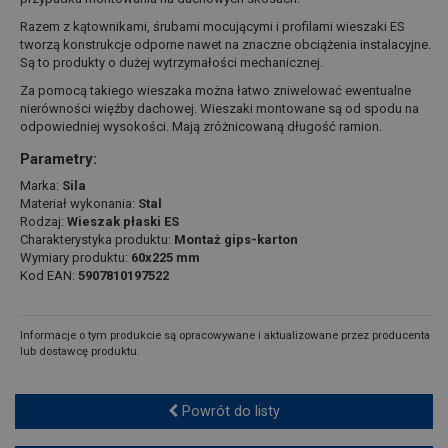
Razem z kątownikami, śrubami mocującymi i profilami wieszaki ES
tworzą konstrukcje odporne nawet na znaczne obciążenia instalacyjne.
Są to produkty o dużej wytrzymałości mechanicznej.
Za pomocą takiego wieszaka można łatwo zniwelować ewentualne
nierówności więźby dachowej. Wieszaki montowane są od spodu na
odpowiedniej wysokości. Mają zróżnicowaną długość ramion.
Parametry:
Marka:
Sila
Materiał wykonania:
Stal
Rodzaj:
Wieszak płaski ES
Charakterystyka produktu:
Montaż gips-karton
Wymiary produktu:
60x225 mm
Kod EAN:
5907810197522
Informacje o tym produkcie są opracowywane i aktualizowane przez producenta
lub dostawcę produktu.
Powrót do listy