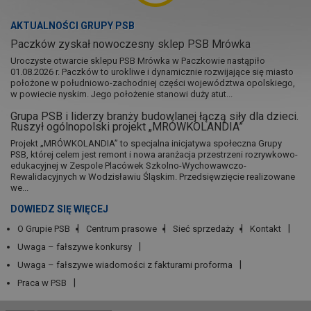
AKTUALNOŚCI GRUPY PSB
Paczków zyskał nowoczesny sklep PSB Mrówka
Uroczyste otwarcie sklepu PSB Mrówka w Paczkowie nastąpiło
01.08.2026 r. Paczków to urokliwe i dynamicznie rozwijające się miasto
położone w południowo-zachodniej części województwa opolskiego,
w powiecie nyskim. Jego położenie stanowi duży atut...
Grupa PSB i liderzy branży budowlanej łączą siły dla dzieci.
Ruszył ogólnopolski projekt „MRÓWKOLANDIA”
Projekt „MRÓWKOLANDIA” to specjalna inicjatywa społeczna Grupy
PSB, której celem jest remont i nowa aranżacja przestrzeni rozrywkowo-
edukacyjnej w Zespole Placówek Szkolno-Wychowawczo-
Rewalidacyjnych w Wodzisławiu Śląskim. Przedsięwzięcie realizowane
we...
DOWIEDZ SIĘ WIĘCEJ
O Grupie PSB
Centrum prasowe
Sieć sprzedaży
Kontakt
Uwaga – fałszywe konkursy
Uwaga – fałszywe wiadomości z fakturami proforma
Praca w PSB