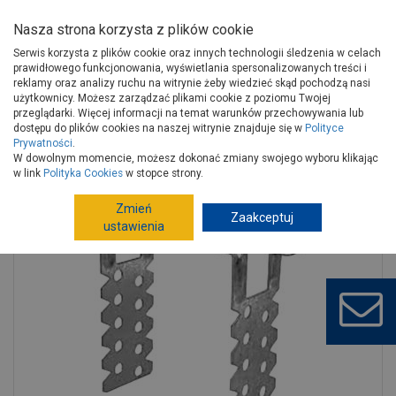
Nasza strona korzysta z plików cookie
Serwis korzysta z plików cookie oraz innych technologii śledzenia w celach
prawidłowego funkcjonowania, wyświetlania spersonalizowanych treści i
reklamy oraz analizy ruchu na witrynie żeby wiedzieć skąd pochodzą nasi
użytkownicy. Możesz zarządzać plikami cookie z poziomu Twojej
Strona główna
Wykończenie
Sucha zabudowa
przeglądarki. Więcej informacji na temat warunków przechowywania lub
Sufity podwieszane
dostępu do plików cookies na naszej witrynie znajduje się w
Polityce
Prywatności
.
Elementy montażowe sufitów podwieszanych
W dowolnym momencie, możesz dokonać zmiany swojego wyboru klikając
Wieszak ES płaski 60x225 mm SILA
w link
Polityka Cookies
w stopce strony.
Zmień
Zaakceptuj
ustawienia