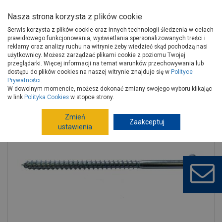
Nasza strona korzysta z plików cookie
Serwis korzysta z plików cookie oraz innych technologii śledzenia w celach
prawidłowego funkcjonowania, wyświetlania spersonalizowanych treści i
reklamy oraz analizy ruchu na witrynie żeby wiedzieć skąd pochodzą nasi
użytkownicy. Możesz zarządzać plikami cookie z poziomu Twojej
Strona główna
Narzędzia
Technika mocowań
przeglądarki. Więcej informacji na temat warunków przechowywania lub
Technika mocowań konfekcjonowana
Wkręty
dostępu do plików cookies na naszej witrynie znajduje się w
Polityce
Prywatności
.
Wkręt do drewna 6x120 mm Klucz STALCO
W dowolnym momencie, możesz dokonać zmiany swojego wyboru klikając
w link
Polityka Cookies
w stopce strony.
Zmień
Zaakceptuj
ustawienia