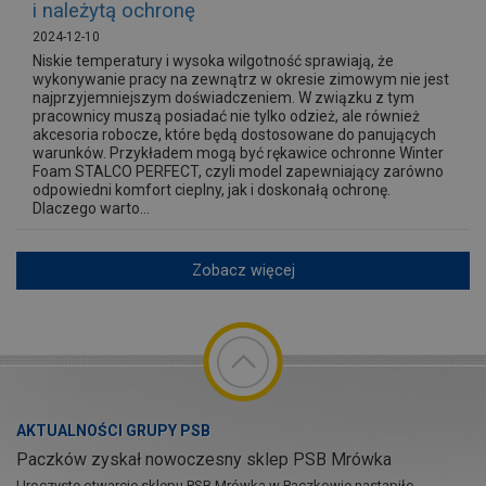
i należytą ochronę
2024-12-10
Niskie temperatury i wysoka wilgotność sprawiają, że
wykonywanie pracy na zewnątrz w okresie zimowym nie jest
najprzyjemniejszym doświadczeniem. W związku z tym
pracownicy muszą posiadać nie tylko odzież, ale również
akcesoria robocze, które będą dostosowane do panujących
warunków. Przykładem mogą być rękawice ochronne Winter
Foam STALCO PERFECT, czyli model zapewniający zarówno
odpowiedni komfort cieplny, jak i doskonałą ochronę.
Dlaczego warto...
Zobacz więcej
AKTUALNOŚCI GRUPY PSB
Paczków zyskał nowoczesny sklep PSB Mrówka
Uroczyste otwarcie sklepu PSB Mrówka w Paczkowie nastąpiło