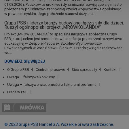
01.08.2026 r. Paczków to urokliwe i dynamicznie rozwijające się miasto
położone w południowo-zachodniej części województwa opolskiego,
w powiecie nyskim. Jego położenie stanowi duży atut...
Grupa PSB i liderzy branży budowlanej łączą siły dla dzieci.
Ruszył ogólnopolski projekt „MRÓWKOLANDIA”
Projekt „MRÓWKOLANDIA” to specjalna inicjatywa społeczna Grupy
PSB, której celem jest remont i nowa aranżacja przestrzeni rozrywkowo-
edukacyjnej w Zespole Placówek Szkolno-Wychowawczo-
Rewalidacyjnych w Wodzisławiu Śląskim. Przedsięwzięcie realizowane
we...
DOWIEDZ SIĘ WIĘCEJ
O Grupie PSB
Centrum prasowe
Sieć sprzedaży
Kontakt
Uwaga – fałszywe konkursy
Uwaga – fałszywe wiadomości z fakturami proforma
Praca w PSB
© 2023 Grupa PSB Handel S.A. Wszelkie prawa zastrzeżone.