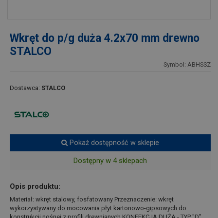
Wkręt do p/g duża 4.2x70 mm drewno
STALCO
Symbol: ABHSSZ
Dostawca:
STALCO
Pokaż dostępność w sklepie
Dostępny w 4 sklepach
Opis produktu:
Materiał: wkręt stalowy, fosfatowany Przeznaczenie: wkręt
wykorzystywany do mocowania płyt kartonowo-gipsowych do
konstrukcji nośnej z profili drewnianych KONFEKCJA DUŻA - TYP "D"