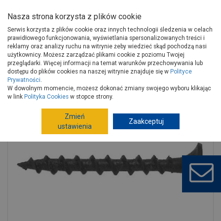
Nasza strona korzysta z plików cookie
Serwis korzysta z plików cookie oraz innych technologii śledzenia w celach
prawidłowego funkcjonowania, wyświetlania spersonalizowanych treści i
reklamy oraz analizy ruchu na witrynie żeby wiedzieć skąd pochodzą nasi
użytkownicy. Możesz zarządzać plikami cookie z poziomu Twojej
Strona główna
Narzędzia
Technika mocowań
przeglądarki. Więcej informacji na temat warunków przechowywania lub
Technika mocowań konfekcjonowana
Wkręty
dostępu do plików cookies na naszej witrynie znajduje się w
Polityce
Prywatności
.
Wkręt do p/g duża 4.2x70 mm drewno STALCO
W dowolnym momencie, możesz dokonać zmiany swojego wyboru klikając
w link
Polityka Cookies
w stopce strony.
Zmień
Zaakceptuj
ustawienia