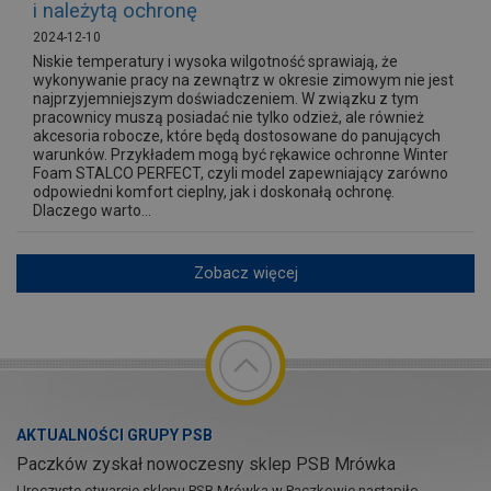
i należytą ochronę
2024-12-10
Niskie temperatury i wysoka wilgotność sprawiają, że
wykonywanie pracy na zewnątrz w okresie zimowym nie jest
najprzyjemniejszym doświadczeniem. W związku z tym
pracownicy muszą posiadać nie tylko odzież, ale również
akcesoria robocze, które będą dostosowane do panujących
warunków. Przykładem mogą być rękawice ochronne Winter
Foam STALCO PERFECT, czyli model zapewniający zarówno
odpowiedni komfort cieplny, jak i doskonałą ochronę.
Dlaczego warto...
Zobacz więcej
AKTUALNOŚCI GRUPY PSB
Paczków zyskał nowoczesny sklep PSB Mrówka
Uroczyste otwarcie sklepu PSB Mrówka w Paczkowie nastąpiło