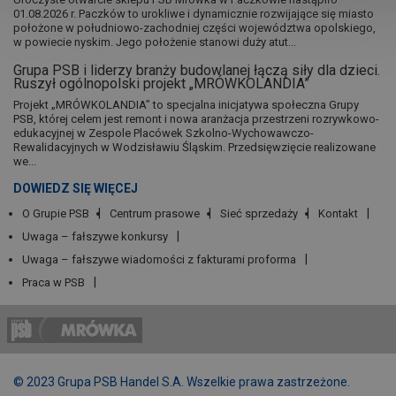
01.08.2026 r. Paczków to urokliwe i dynamicznie rozwijające się miasto
położone w południowo-zachodniej części województwa opolskiego,
w powiecie nyskim. Jego położenie stanowi duży atut...
Grupa PSB i liderzy branży budowlanej łączą siły dla dzieci.
Ruszył ogólnopolski projekt „MRÓWKOLANDIA”
Projekt „MRÓWKOLANDIA” to specjalna inicjatywa społeczna Grupy
PSB, której celem jest remont i nowa aranżacja przestrzeni rozrywkowo-
edukacyjnej w Zespole Placówek Szkolno-Wychowawczo-
Rewalidacyjnych w Wodzisławiu Śląskim. Przedsięwzięcie realizowane
we...
DOWIEDZ SIĘ WIĘCEJ
O Grupie PSB
Centrum prasowe
Sieć sprzedaży
Kontakt
Uwaga – fałszywe konkursy
Uwaga – fałszywe wiadomości z fakturami proforma
Praca w PSB
© 2023 Grupa PSB Handel S.A. Wszelkie prawa zastrzeżone.