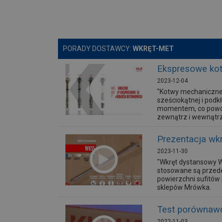
PORADY DOSTAWCY:
WKRĘT-MET
Ekspresowe ko
2023-12-04
"Kotwy mechaniczne 
sześciokątnej i pod
momentem, co powodu
zewnątrz i wewnątrz
Prezentacja wk
2023-11-30
"Wkręt dystansowy W
stosowane są przede
powierzchni sufitów
sklepów Mrówka.
Test porównawc
2022-11-03