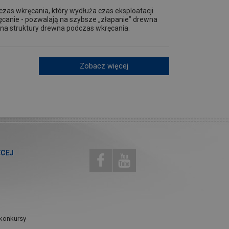
as wkręcania, który wydłuża czas eksploatacji
canie - pozwalają na szybsze „złapanie” drewna
kna struktury drewna podczas wkręcania.
Zobacz więcej
ĘCEJ
konkursy