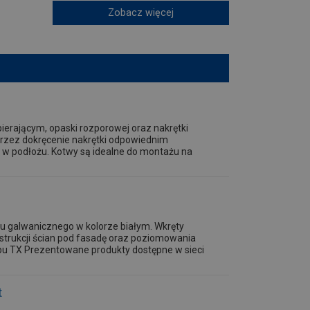
Zobacz więcej
erającym, opaski rozporowej oraz nakrętki
przez dokręcenie nakrętki odpowiednim
 w podłożu. Kotwy są idealne do montażu na
u galwanicznego w kolorze białym. Wkręty
strukcji ścian pod fasadę oraz poziomowania
ypu TX Prezentowane produkty dostępne w sieci
t