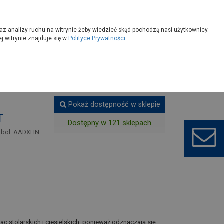
owoczesny
Wybierz sklep
az analizy ruchu na witrynie żeby wiedzieć skąd pochodzą nasi użytkownicy.
 witrynie znajduje się w
Polityce Prywatności
.
a
Wkręty
Pokaż dostępność w sklepie
T
Dostępny w 121 sklepach
bol: AADXHN
c stolarskich i ciesielskich, ponieważ odznaczają się