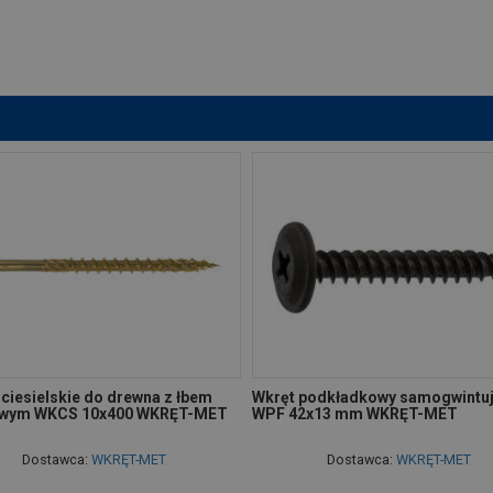
ciesielskie do drewna z łbem
Wkręt podkładkowy samogwintu
owym WKCS 10x400 WKRĘT-MET
WPF 42x13 mm WKRĘT-MET
Dostawca:
WKRĘT-MET
Dostawca:
WKRĘT-MET