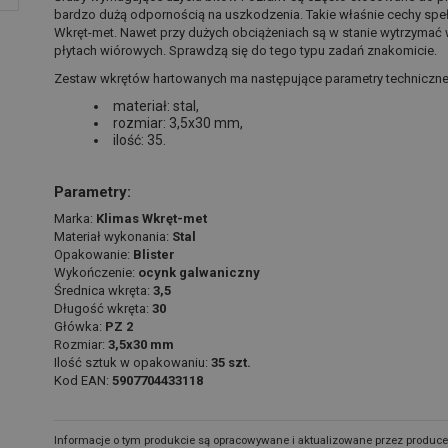
bardzo dużą odpornością na uszkodzenia. Takie właśnie cechy spe
Wkręt-met. Nawet przy dużych obciążeniach są w stanie wytrzymać
płytach wiórowych. Sprawdzą się do tego typu zadań znakomicie.
Zestaw wkrętów hartowanych ma następujące parametry techniczne
materiał: stal,
rozmiar: 3,5x30 mm,
ilość: 35.
Parametry:
Marka:
Klimas Wkręt-met
Materiał wykonania:
Stal
Opakowanie:
Blister
Wykończenie:
ocynk galwaniczny
Średnica wkręta:
3,5
Długość wkręta:
30
Główka:
PZ 2
Rozmiar:
3,5x30 mm
Ilość sztuk w opakowaniu:
35 szt.
Kod EAN:
5907704433118
Informacje o tym produkcie są opracowywane i aktualizowane przez produce