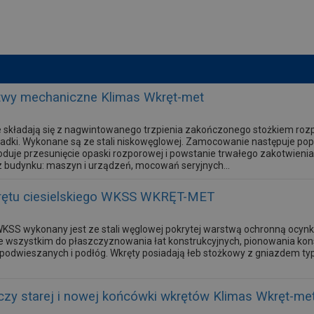
twy mechaniczne Klimas Wkręt-met
składają się z nagwintowanego trzpienia zakończonego stożkiem rozpi
kładki. Wykonane są ze stali niskowęglowej. Zamocowanie następuje po
je przesunięcie opaski rozporowej i powstanie trwałego zakotwienia
 budynku: maszyn i urządzeń, mocowań seryjnych...
rętu ciesielskiego WKSS WKRĘT-MET
KSS wykonany jest ze stali węglowej pokrytej warstwą ochronną ocynk
 wszystkim do płaszczyznowania łat konstrukcyjnych, pionowania kon
 podwieszanych i podłóg. Wkręty posiadają łeb stożkowy z gniazdem t
zy starej i nowej końcówki wkrętów Klimas Wkręt-me