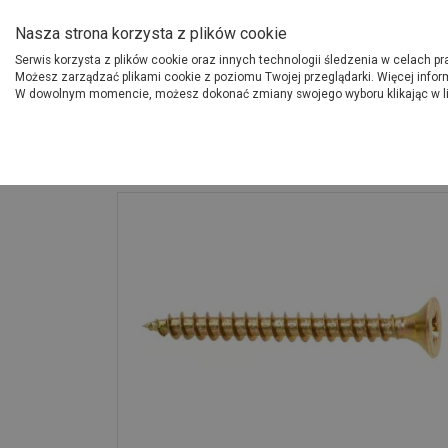
O Grupie PSB
Dostawcy
Jak dołąc
Nasza strona korzysta z plików cookie
Serwis korzysta z plików cookie oraz innych technologii śledzenia w celach p
Gdzi
Produkty
Możesz zarządzać plikami cookie z poziomu Twojej przeglądarki. Więcej infor
W dowolnym momencie, możesz dokonać zmiany swojego wyboru klikając w l
Strona główna
Narzędzia
Wkręty hartowane do drewna z łbem stoż