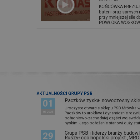
KOŃCÓWKA FREZUJĄCA 
baterii oraz samych
przy mniejszej sile
POWŁOKA WOSKOWA Dz
AKTUALNOŚCI GRUPY PSB
Paczków zyskał nowoczesny skl
01
Uroczyste otwarcie sklepu PSB Mrówka w 
08 2026
Paczków to urokliwe i dynamicznie rozwi
południowo-zachodniej części wojewódz
nyskim. Jego położenie stanowi duży atut.
Grupa PSB i liderzy branży budowla
29
Ruszył ogólnopolski projekt „M