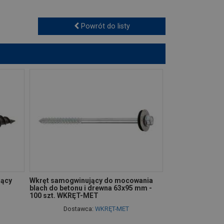
Powrót do listy
jący
Wkręt samogwinujący do mocowania
blach do betonu i drewna 63x95 mm -
100 szt. WKRĘT-MET
Dostawca:
WKRĘT-MET