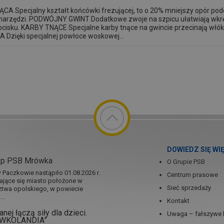
Specjalny kształt końcówki frezującej, to o 20% mniejszy opór podcz
 narzędzi. PODWÓJNY GWINT Dodatkowe zwoje na szpicu ułatwiają wkrę
 docisku. KARBY TNĄCE Specjalne karby tnące na gwincie przecinają włó
ięki specjalnej powłoce woskowej...
DOWIEDZ SIĘ WI
ep PSB Mrówka
O Grupie PSB
Paczkowie nastąpiło 01.08.2026 r.
Centrum prasowe
jające się miasto położone w
Sieć sprzedaży
twa opolskiego, w powiecie
..
Kontakt
nej łączą siły dla dzieci.
Uwaga – fałszywe 
RÓWKOLANDIA”