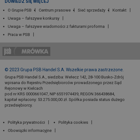
DOWIEDZ SIĘ WIĘCEJ
O Grupie PSB
Centrum prasowe
Sieć sprzedaży
Kontakt
Uwaga – fałszywe konkursy
Uwaga – fałszywe wiadomości z fakturami proforma
Praca w PSB
© 2023 Grupa PSB Handel S.A. Wszelkie prawa zastrzeżone.
Grupa PSB Handel S.A., siedziba: Wełecz 142, 28-100 Busko-Zdrój
wpisana do Rejestru Przedsiębiorców prowadzonego przez Sąd
Rejonowy w Kielcach
pod nr KRS 0000661047, NIP 6551974439, REGON 366438684,
kapitał wpłacony: 53.275.000,00 zł. Spółka posiada status dużego
przedsiębiorcy.
Polityka prywatności
Polityka cookies
Obowiązki informacyjne