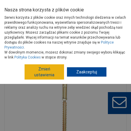
Nasza strona korzysta z plików cookie
Serwis korzysta z plików cookie oraz innych technologii śledzenia w celach
prawidłowego funkcjonowania, wyświetlania spersonalizowanych treści i
reklamy oraz analizy ruchu na witrynie żeby wiedzieć skąd pochodzą nasi
użytkownicy. Możesz zarządzać plikami cookie z poziomu Twojej
Strona główna
Wokół domu
Ogrodzenia
przeglądarki. Więcej informacji na temat warunków przechowywania lub
Ogrodzenia metalowe, kute
Słupki, akcesoria do ogrodzeń
dostępu do plików cookies na naszej witrynie znajduje się w
Polityce
Prywatności
.
Wspornik słupa forma U stal żebrowana 71-161/5 mm ALBERTS
W dowolnym momencie, możesz dokonać zmiany swojego wyboru klikając
w link
Polityka Cookies
w stopce strony.
Zmień
Zaakceptuj
ustawienia