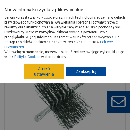
Nasza strona korzysta z plików cookie
Serwis korzysta z plików cookie oraz innych technologii śledzenia w celach
prawidłowego funkcjonowania, wyświetlania spersonalizowanych treści i
reklamy oraz analizy ruchu na witrynie żeby wiedzieć skąd pochodzą nasi
użytkownicy. Możesz zarządzać plikami cookie z poziomu Twojej
Strona główna
Instalacje
Ogrzewanie pomieszczeń
przeglądarki. Więcej informacji na temat warunków przechowywania lub
Kominki
Kosze akcesoria, konserwacja
dostępu do plików cookies na naszej witrynie znajduje się w
Polityce
Prywatności
.
Wycior kominowy k120 PROFIX
W dowolnym momencie, możesz dokonać zmiany swojego wyboru klikając
w link
Polityka Cookies
w stopce strony.
Zmień
Zaakceptuj
ustawienia