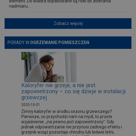
element. Do wiadra dopasowane są rolki do zbierania
nadmiaru...
Zobacz więcej
PORADY W
OGRZEWANIE POMIESZCZEŃ
Kaloryfer nie grzeje, a nie jest
zapowietrzony – co się dzieje w instalacji
grzewczej
2025-10-31
Zimny kaloryfer w środku sezonu grzewczego?
Pierwsze, co przychodzi nam na myśl, to proste
wyjaśnienie: „na pewno jest zapowietrzony”. Gdy
jednak odpowietrzanie nie przynosi żadnego efektu i
grzejnik wciąż pozostaje chłodny lub ledwie letni,