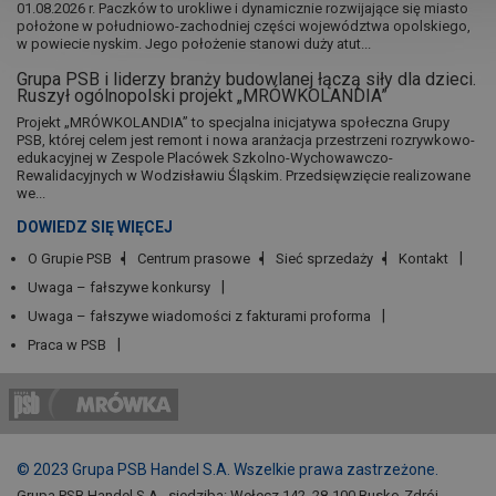
01.08.2026 r. Paczków to urokliwe i dynamicznie rozwijające się miasto
położone w południowo-zachodniej części województwa opolskiego,
w powiecie nyskim. Jego położenie stanowi duży atut...
Grupa PSB i liderzy branży budowlanej łączą siły dla dzieci.
Ruszył ogólnopolski projekt „MRÓWKOLANDIA”
Projekt „MRÓWKOLANDIA” to specjalna inicjatywa społeczna Grupy
PSB, której celem jest remont i nowa aranżacja przestrzeni rozrywkowo-
edukacyjnej w Zespole Placówek Szkolno-Wychowawczo-
Rewalidacyjnych w Wodzisławiu Śląskim. Przedsięwzięcie realizowane
we...
DOWIEDZ SIĘ WIĘCEJ
O Grupie PSB
Centrum prasowe
Sieć sprzedaży
Kontakt
Uwaga – fałszywe konkursy
Uwaga – fałszywe wiadomości z fakturami proforma
Praca w PSB
© 2023 Grupa PSB Handel S.A. Wszelkie prawa zastrzeżone.
Grupa PSB Handel S.A., siedziba: Wełecz 142, 28-100 Busko-Zdrój