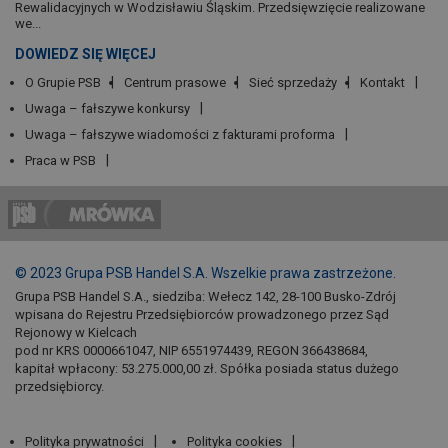
Rewalidacyjnych w Wodzisławiu Śląskim. Przedsięwzięcie realizowane
we...
DOWIEDZ SIĘ WIĘCEJ
O Grupie PSB
Centrum prasowe
Sieć sprzedaży
Kontakt
Uwaga – fałszywe konkursy
Uwaga – fałszywe wiadomości z fakturami proforma
Praca w PSB
© 2023 Grupa PSB Handel S.A. Wszelkie prawa zastrzeżone.
Grupa PSB Handel S.A., siedziba: Wełecz 142, 28-100 Busko-Zdrój
wpisana do Rejestru Przedsiębiorców prowadzonego przez Sąd
Rejonowy w Kielcach
pod nr KRS 0000661047, NIP 6551974439, REGON 366438684,
kapitał wpłacony: 53.275.000,00 zł. Spółka posiada status dużego
przedsiębiorcy.
Polityka prywatności
Polityka cookies