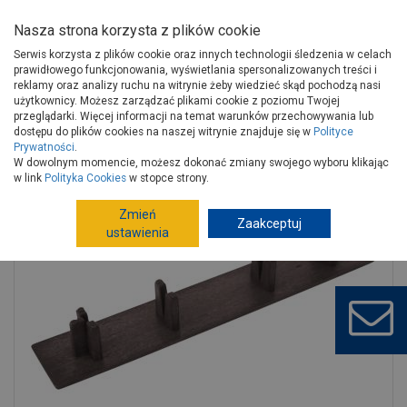
Nasza strona korzysta z plików cookie
Serwis korzysta z plików cookie oraz innych technologii śledzenia w celach
prawidłowego funkcjonowania, wyświetlania spersonalizowanych treści i
reklamy oraz analizy ruchu na witrynie żeby wiedzieć skąd pochodzą nasi
użytkownicy. Możesz zarządzać plikami cookie z poziomu Twojej
Strona główna
Wokół domu
Tarasy
przeglądarki. Więcej informacji na temat warunków przechowywania lub
Akcesoria do tarasów
Akcesoria do obróbki tarasów
dostępu do plików cookies na naszej witrynie znajduje się w
Polityce
Prywatności
.
Zaślepka Z-146H25 czekolada 5 sztuk SEQO
W dowolnym momencie, możesz dokonać zmiany swojego wyboru klikając
w link
Polityka Cookies
w stopce strony.
Zmień
Zaakceptuj
ustawienia