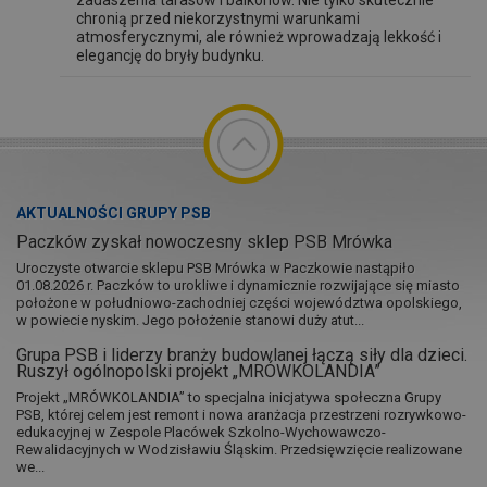
zadaszenia tarasów i balkonów. Nie tylko skutecznie
chronią przed niekorzystnymi warunkami
atmosferycznymi, ale również wprowadzają lekkość i
elegancję do bryły budynku.
AKTUALNOŚCI GRUPY PSB
Paczków zyskał nowoczesny sklep PSB Mrówka
Uroczyste otwarcie sklepu PSB Mrówka w Paczkowie nastąpiło
01.08.2026 r. Paczków to urokliwe i dynamicznie rozwijające się miasto
położone w południowo-zachodniej części województwa opolskiego,
w powiecie nyskim. Jego położenie stanowi duży atut...
Grupa PSB i liderzy branży budowlanej łączą siły dla dzieci.
Ruszył ogólnopolski projekt „MRÓWKOLANDIA”
Projekt „MRÓWKOLANDIA” to specjalna inicjatywa społeczna Grupy
PSB, której celem jest remont i nowa aranżacja przestrzeni rozrywkowo-
edukacyjnej w Zespole Placówek Szkolno-Wychowawczo-
Rewalidacyjnych w Wodzisławiu Śląskim. Przedsięwzięcie realizowane
we...