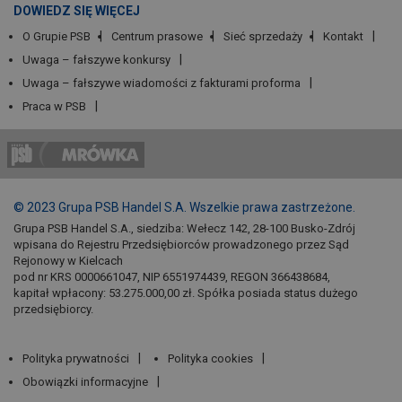
DOWIEDZ SIĘ WIĘCEJ
O Grupie PSB
Centrum prasowe
Sieć sprzedaży
Kontakt
Uwaga – fałszywe konkursy
Uwaga – fałszywe wiadomości z fakturami proforma
Praca w PSB
© 2023 Grupa PSB Handel S.A. Wszelkie prawa zastrzeżone.
Grupa PSB Handel S.A., siedziba: Wełecz 142, 28-100 Busko-Zdrój
wpisana do Rejestru Przedsiębiorców prowadzonego przez Sąd
Rejonowy w Kielcach
pod nr KRS 0000661047, NIP 6551974439, REGON 366438684,
kapitał wpłacony: 53.275.000,00 zł. Spółka posiada status dużego
przedsiębiorcy.
Polityka prywatności
Polityka cookies
Obowiązki informacyjne