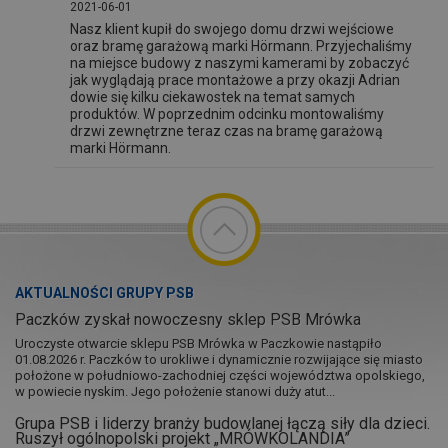
2021-06-01
Nasz klient kupił do swojego domu drzwi wejściowe
oraz bramę garażową marki Hörmann. Przyjechaliśmy
na miejsce budowy z naszymi kamerami by zobaczyć
jak wyglądają prace montażowe a przy okazji Adrian
dowie się kilku ciekawostek na temat samych
produktów. W poprzednim odcinku montowaliśmy
drzwi zewnętrzne teraz czas na bramę garażową
marki Hörmann.
AKTUALNOŚCI GRUPY PSB
Paczków zyskał nowoczesny sklep PSB Mrówka
Uroczyste otwarcie sklepu PSB Mrówka w Paczkowie nastąpiło
01.08.2026 r. Paczków to urokliwe i dynamicznie rozwijające się miasto
położone w południowo-zachodniej części województwa opolskiego,
w powiecie nyskim. Jego położenie stanowi duży atut...
Grupa PSB i liderzy branży budowlanej łączą siły dla dzieci.
Ruszył ogólnopolski projekt „MRÓWKOLANDIA”