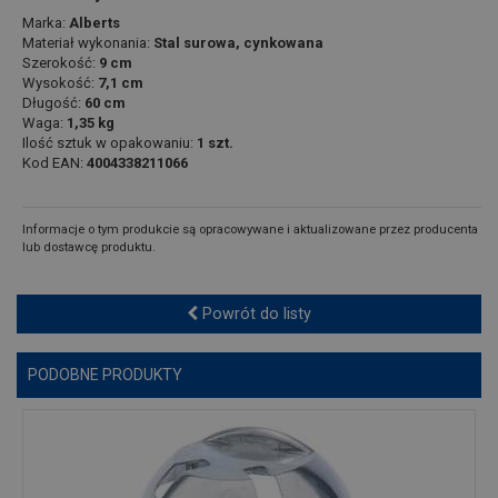
Marka:
Alberts
Materiał wykonania:
Stal surowa, cynkowana
Szerokość:
9 cm
Wysokość:
7,1 cm
Długość:
60 cm
Waga:
1,35 kg
Ilość sztuk w opakowaniu:
1 szt.
Kod EAN:
4004338211066
Informacje o tym produkcie są opracowywane i aktualizowane przez producenta
lub dostawcę produktu.
Powrót do listy
PODOBNE PRODUKTY