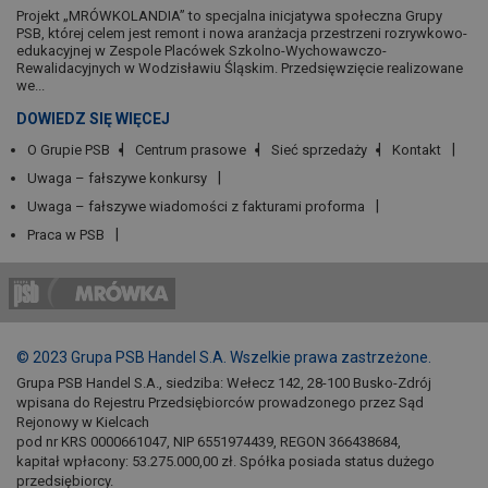
Projekt „MRÓWKOLANDIA” to specjalna inicjatywa społeczna Grupy
PSB, której celem jest remont i nowa aranżacja przestrzeni rozrywkowo-
edukacyjnej w Zespole Placówek Szkolno-Wychowawczo-
Rewalidacyjnych w Wodzisławiu Śląskim. Przedsięwzięcie realizowane
we...
DOWIEDZ SIĘ WIĘCEJ
O Grupie PSB
Centrum prasowe
Sieć sprzedaży
Kontakt
Uwaga – fałszywe konkursy
Uwaga – fałszywe wiadomości z fakturami proforma
Praca w PSB
© 2023 Grupa PSB Handel S.A. Wszelkie prawa zastrzeżone.
Grupa PSB Handel S.A., siedziba: Wełecz 142, 28-100 Busko-Zdrój
wpisana do Rejestru Przedsiębiorców prowadzonego przez Sąd
Rejonowy w Kielcach
pod nr KRS 0000661047, NIP 6551974439, REGON 366438684,
kapitał wpłacony: 53.275.000,00 zł. Spółka posiada status dużego
przedsiębiorcy.