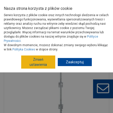
Nasza strona korzysta z plików cookie
Serwis korzysta z plików cookie oraz innych technologii śledzenia w celach
prawidłowego funkcjonowania, wyświetlania spersonalizowanych treści i
reklamy oraz analizy ruchu na witrynie żeby wiedzieć skąd pochodzą nasi
użytkownicy. Możesz zarządzać plikami cookie z poziomu Twojej
Strona główna
Budowa i remont
Bramy
przeglądarki. Więcej informacji na temat warunków przechowywania lub
Akcesoria do bram
Automatyka, akcesoria do bram
dostępu do plików cookies na naszej witrynie znajduje się w
Polityce
Prywatności
.
Zasuwa bramy pionowa ocynk 600x40x16 mm ALBERTS
W dowolnym momencie, możesz dokonać zmiany swojego wyboru klikając
w link
Polityka Cookies
w stopce strony.
Zmień
Zaakceptuj
ustawienia