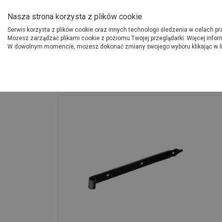
O Grupie PSB
Dostawcy
Jak dołąc
Nasza strona korzysta z plików cookie
Serwis korzysta z plików cookie oraz innych technologii śledzenia w celach p
Gdzi
Produkty
Możesz zarządzać plikami cookie z poziomu Twojej przeglądarki. Więcej infor
W dowolnym momencie, możesz dokonać zmiany swojego wyboru klikając w l
Strona główna
Wykończenie
Zawias pasowy 40x3,5 cm ZP400 DMX