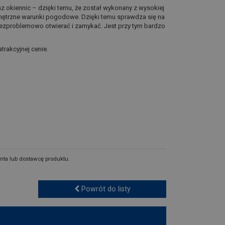
 okiennic – dzięki temu, że został wykonany z wysokiej
ewnętrzne warunki pogodowe. Dzięki temu sprawdza się na
a bezproblemowo otwierać i zamykać. Jest przy tym bardzo
trakcyjnej cenie.
nta lub dostawcę produktu.
Powrót do listy