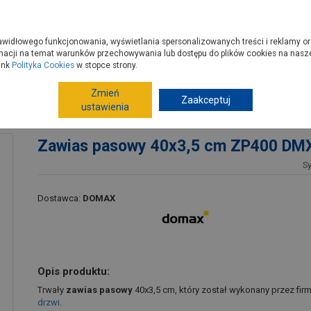
zyć do PSB?
Budowa domu - krok po kroku
Dla Fachowców
Dom N
rawidłowego funkcjonowania, wyświetlania spersonalizowanych treści i reklamy or
e kupisz
Porady
macji na temat warunków przechowywania lub dostępu do plików cookies na naszej
ink
Polityka Cookies
w stopce strony.
Zmień
Drzwi
Akcesoria do drzwi
Zaakceptuj
Zawiasy, okucia 
ustawienia
Zawias pasowy 40x3,5 cm ZP400 DM
S
Dostawca:
DOMAX
Opis produktu:
Trwały
zawias pasowy
40x3,5 cm, który został wykonany przez fir
drzwi
.