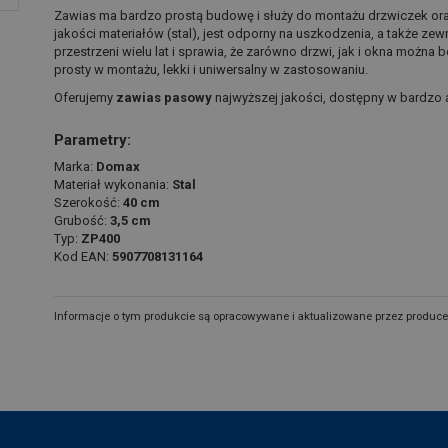
Zawias ma bardzo prostą budowę i służy do montażu drzwiczek oraz
jakości materiałów (stal), jest odporny na uszkodzenia, a także z
przestrzeni wielu lat i sprawia, że zarówno drzwi, jak i okna możn
prosty w montażu, lekki i uniwersalny w zastosowaniu.
Oferujemy
zawias pasowy
najwyższej jakości, dostępny w bardzo a
Parametry:
Marka:
Domax
Materiał wykonania:
Stal
Szerokość:
40 cm
Grubość:
3,5 cm
Typ:
ZP400
Kod EAN:
5907708131164
Informacje o tym produkcie są opracowywane i aktualizowane przez produce