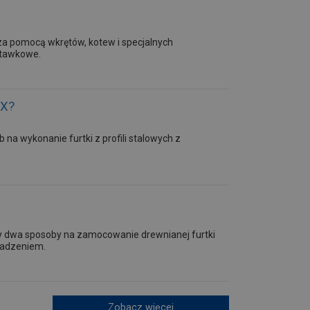
a pomocą wkrętów, kotew i specjalnych
uśtawkowe.
MX?
na wykonanie furtki z profili stalowych z
emy dwa sposoby na zamocowanie drewnianej furtki
sadzeniem.
Zobacz więcej