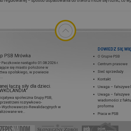
ub regulowanej – sposób dopasowania do otworu może się różnić, co wp
DOWIEDZ SIĘ WI
ep PSB Mrówka
O Grupie PSB
Paczkowie nastąpiło 01.08.2026 r.
Centrum prasowe
jające się miasto położone w
Sieć sprzedaży
twa opolskiego, w powiecie
..
Kontakt
nej łączą siły dla dzieci.
Uwaga – fałszywe 
RÓWKOLANDIA”
Uwaga – fałszywe
icjatywa społeczna Grupy PSB,
wiadomości z fakt
a przestrzeni rozrywkowo-
proforma
no-Wychowawczo-Rewalidacyjnych w
alizowane we...
Praca w PSB