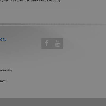
ływa na szczelność, stabilność i wygodę
ĘCEJ
konkursy
urami