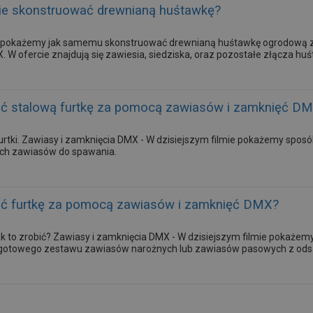
ie skonstruować drewnianą huśtawkę?
ie pokażemy jak samemu skonstruować drewnianą huśtawkę ogrodową z
 W ofercie znajdują się zawiesia, siedziska, oraz pozostałe złącza h
ć stalową furtkę za pomocą zawiasów i zamknięć D
rtki. Zawiasy i zamknięcia DMX - W dzisiejszym filmie pokażemy sposób 
ch zawiasów do spawania.
ć furtkę za pomocą zawiasów i zamknięć DMX?
jak to zrobić? Zawiasy i zamknięcia DMX - W dzisiejszym filmie pokaż
 gotowego zestawu zawiasów narożnych lub zawiasów pasowych z od