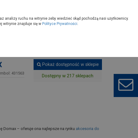
owoczesny
Wybierz sklep
az analizy ruchu na witrynie żeby wiedzieć skąd pochodzą nasi użytkownicy.
 witrynie znajduje się w
Polityce Prywatności
.
drzwiowe
X
Pokaż dostępność w sklepie
ymbol: 431563
Dostępny w 217 sklepach
mę Domax – oferuje ona najlepsze na rynku
akcesoria do