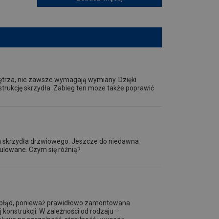
nętrza, nie zawsze wymagają wymiany. Dzięki
trukcję skrzydła. Zabieg ten może także poprawić
a skrzydła drzwiowego. Jeszcze do niedawna
gulowane. Czym się różnią?
o błąd, ponieważ prawidłowo zamontowana
 konstrukcji. W zależności od rodzaju –