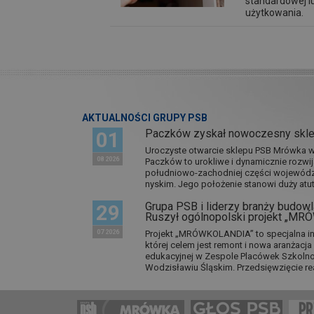
standardowej l
użytkowania.
AKTUALNOŚCI GRUPY PSB
Paczków zyskał nowoczesny skl
01
Uroczyste otwarcie sklepu PSB Mrówka w 
08 2026
Paczków to urokliwe i dynamicznie rozwi
południowo-zachodniej części wojewódz
nyskim. Jego położenie stanowi duży atut.
Grupa PSB i liderzy branży budowla
29
Ruszył ogólnopolski projekt „M
07 2026
Projekt „MRÓWKOLANDIA” to specjalna in
której celem jest remont i nowa aranżacj
edukacyjnej w Zespole Placówek Szkol
Wodzisławiu Śląskim. Przedsięwzięcie re