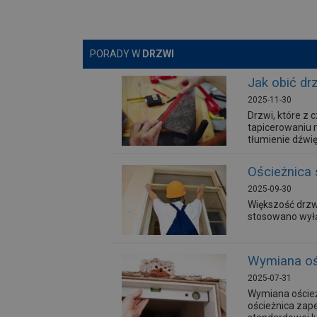
PORADY W
DRZWI
Jak obić dr
2025-11-30
Drzwi, które z
tapicerowaniu 
tłumienie dźwi
Ościeżnica 
2025-09-30
Większość drzw
stosowano wyłą
Wymiana ośc
2025-07-31
Wymiana oścież
ościeżnica zape