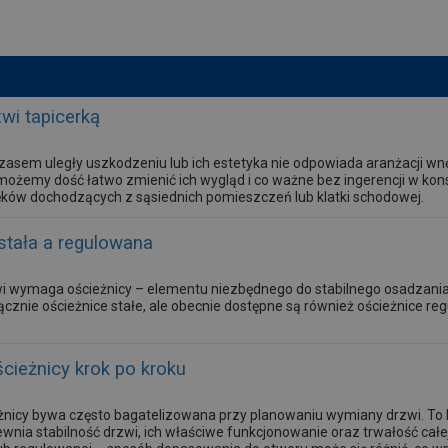
zwi tapicerką
 czasem uległy uszkodzeniu lub ich estetyka nie odpowiada aranżacji w
możemy dość łatwo zmienić ich wygląd i co ważne bez ingerencji w kons
ęków dochodzących z sąsiednich pomieszczeń lub klatki schodowej.
stała a regulowana
i wymaga ościeżnicy – elementu niezbędnego do stabilnego osadzani
cznie ościeżnice stałe, ale obecnie dostępne są również ościeżnice re
ieżnicy krok po kroku
nicy bywa często bagatelizowana przy planowaniu wymiany drzwi. T
wnia stabilność drzwi, ich właściwe funkcjonowanie oraz trwałość całej