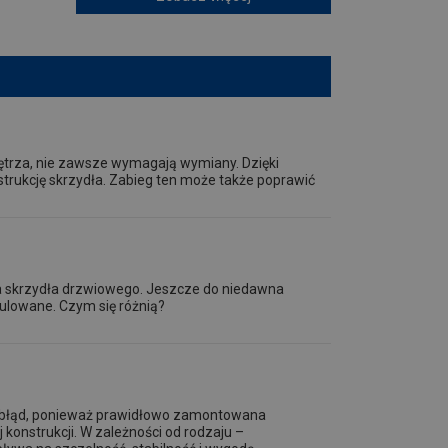
nętrza, nie zawsze wymagają wymiany. Dzięki
trukcję skrzydła. Zabieg ten może także poprawić
a skrzydła drzwiowego. Jeszcze do niedawna
gulowane. Czym się różnią?
o błąd, ponieważ prawidłowo zamontowana
 konstrukcji. W zależności od rodzaju –