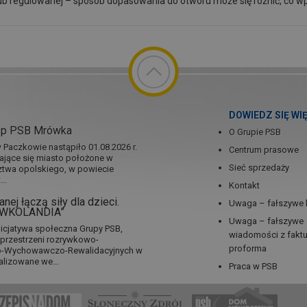
ub regulowanej – sposób dopasowania do otworu może się różnić, co wp
DOWIEDZ SIĘ WI
ep PSB Mrówka
O Grupie PSB
Paczkowie nastąpiło 01.08.2026 r.
Centrum prasowe
jające się miasto położone w
Sieć sprzedaży
twa opolskiego, w powiecie
..
Kontakt
nej łączą siły dla dzieci.
Uwaga – fałszywe 
RÓWKOLANDIA”
Uwaga – fałszywe
icjatywa społeczna Grupy PSB,
wiadomości z fakt
a przestrzeni rozrywkowo-
proforma
no-Wychowawczo-Rewalidacyjnych w
alizowane we...
Praca w PSB