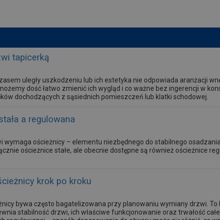
zwi tapicerką
 czasem uległy uszkodzeniu lub ich estetyka nie odpowiada aranżacji w
możemy dość łatwo zmienić ich wygląd i co ważne bez ingerencji w kons
ęków dochodzących z sąsiednich pomieszczeń lub klatki schodowej.
stała a regulowana
i wymaga ościeżnicy – elementu niezbędnego do stabilnego osadzani
cznie ościeżnice stałe, ale obecnie dostępne są również ościeżnice re
ieżnicy krok po kroku
nicy bywa często bagatelizowana przy planowaniu wymiany drzwi. T
wnia stabilność drzwi, ich właściwe funkcjonowanie oraz trwałość całej