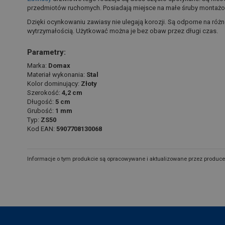
przedmiotów ruchomych. Posiadają miejsce na małe śruby montaż
Dzięki ocynkowaniu zawiasy nie ulegają korozji. Są odporne na ró
wytrzymałością. Użytkować można je bez obaw przez długi czas.
Parametry:
Marka:
Domax
Materiał wykonania:
Stal
Kolor dominujący:
Złoty
Szerokość:
4,2 cm
Długość:
5 cm
Grubość:
1 mm
Typ:
ZS50
Kod EAN:
5907708130068
Informacje o tym produkcie są opracowywane i aktualizowane przez produce