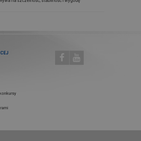
ływa na szczelność, stabilność i wygodę
ĘCEJ
konkursy
urami