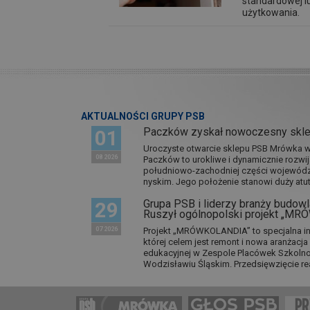
standardowej l
użytkowania.
AKTUALNOŚCI GRUPY PSB
Paczków zyskał nowoczesny skl
01
Uroczyste otwarcie sklepu PSB Mrówka w 
08 2026
Paczków to urokliwe i dynamicznie rozwi
południowo-zachodniej części wojewódz
nyskim. Jego położenie stanowi duży atut.
Grupa PSB i liderzy branży budowla
29
Ruszył ogólnopolski projekt „M
07 2026
Projekt „MRÓWKOLANDIA” to specjalna in
której celem jest remont i nowa aranżacj
edukacyjnej w Zespole Placówek Szkol
Wodzisławiu Śląskim. Przedsięwzięcie re