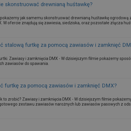
ie skonstruować drewnianą huśtawkę?
ie pokażemy jak samemu skonstruować drewnianą huśtawkę ogrodową z
 W ofercie znajdują się zawiesia, siedziska, oraz pozostałe złącza h
ć stalową furtkę za pomocą zawiasów i zamknięć D
rtki. Zawiasy i zamknięcia DMX - W dzisiejszym filmie pokażemy sposób 
ch zawiasów do spawania.
ć furtkę za pomocą zawiasów i zamknięć DMX?
jak to zrobić? Zawiasy i zamknięcia DMX - W dzisiejszym filmie pokaż
 gotowego zestawu zawiasów narożnych lub zawiasów pasowych z od