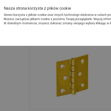
O Grupie PSB
Dostawcy
Jak dołąc
Nasza strona korzysta z plików cookie
Serwis korzysta z plików cookie oraz innych technologii śledzenia w celach p
Gdzi
Produkty
Możesz zarządzać plikami cookie z poziomu Twojej przeglądarki. Więcej infor
W dowolnym momencie, możesz dokonać zmiany swojego wyboru klikając w l
Strona główna
Wykończenie