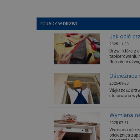
PORADY W
DRZWI
Jak obić dr
2025-11-30
Drzwi, które z
tapicerowaniu 
tłumienie dźwi
Ościeżnica 
2025-09-30
Większość drzw
stosowano wyłą
Wymiana ośc
2025-07-31
Wymiana oścież
ościeżnica zape