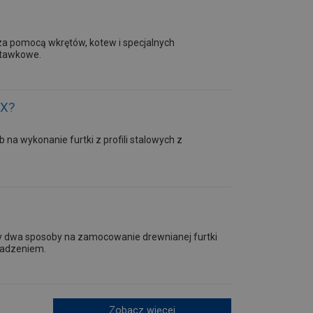
a pomocą wkrętów, kotew i specjalnych
uśtawkowe.
MX?
na wykonanie furtki z profili stalowych z
emy dwa sposoby na zamocowanie drewnianej furtki
sadzeniem.
Zobacz więcej