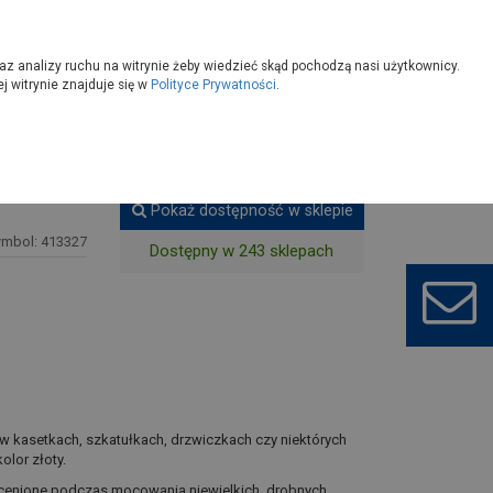
owoczesny
Wybierz sklep
az analizy ruchu na witrynie żeby wiedzieć skąd pochodzą nasi użytkownicy.
 witrynie znajduje się w
Polityce Prywatności
.
drzwiowe
Zawias splatany 5x4,2 cm ZS 50 DMX
Pokaż dostępność w sklepie
ymbol: 413327
Dostępny w 243 sklepach
 kasetkach, szkatułkach, drzwiczkach czy niektórych
olor złoty.
ocenione podczas mocowania niewielkich, drobnych