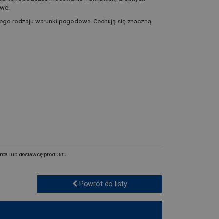
owe.
żnego rodzaju warunki pogodowe. Cechują się znaczną
nta lub dostawcę produktu.
Powrót do listy