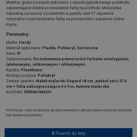
Miękkie, grube poszycie wykonano z wysokogatunkowego poliakrylu
zapewniające idealne przeniesienie farby na podłoże. Mieszanka
naturalnej szczeciny z poliestrem w pędzlu serii 37 zapewnia
optymalne rozprowadzenie farby na powierzchni i zapewnia dobre
krycie.
Parametry:
Marka:
Hardy
Materiał wykonania:
Plastik, Polikaryl, Szczecina
Seria:
91
Zastosowanie:
Do malowania powierzchni farbami emulsyjnymi,
lateksowymi, silikonowymi i silikatowymi.
Rączka:
Plastikowa
Rodzaj poszycia:
Poliakryl
Zestaw zawiera:
Wałek malarski Gepard 18 cm, pędzel serii 37 4
cm + folia zabezpieczająca 4 x 5 m, kuweta malarska
Kod EAN:
5905061046231
Informacje o tym produkcie są opracowywane i aktualizowane przez producenta
lub dostawcę produktu.
Powrót do listy