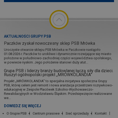
AKTUALNOŚCI GRUPY PSB
Paczków zyskał nowoczesny sklep PSB Mrówka
Uroczyste otwarcie sklepu PSB Mrówka w Paczkowie nastąpiło
01.08.2026 r. Paczków to urokliwe i dynamicznie rozwijające się miasto
położone w południowo-zachodniej części województwa opolskiego,
w powiecie nyskim. Jego położenie stanowi duży atut...
Grupa PSB i liderzy branży budowlanej łączą siły dla dzieci.
Ruszył ogólnopolski projekt „MRÓWKOLANDIA”
Projekt „MRÓWKOLANDIA” to specjalna inicjatywa społeczna Grupy
PSB, której celem jest remont i nowa aranżacja przestrzeni rozrywkowo-
edukacyjnej w Zespole Placówek Szkolno-Wychowawczo-
Rewalidacyjnych w Wodzisławiu Śląskim. Przedsięwzięcie realizowane
we...
DOWIEDZ SIĘ WIĘCEJ
O Grupie PSB
Centrum prasowe
Sieć sprzedaży
Kontakt