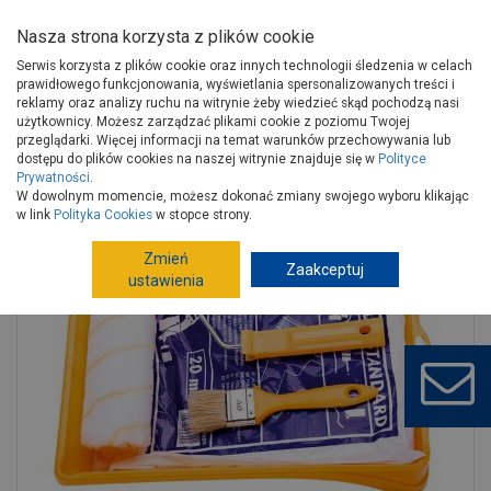
Nasza strona korzysta z plików cookie
Serwis korzysta z plików cookie oraz innych technologii śledzenia w celach
prawidłowego funkcjonowania, wyświetlania spersonalizowanych treści i
reklamy oraz analizy ruchu na witrynie żeby wiedzieć skąd pochodzą nasi
użytkownicy. Możesz zarządzać plikami cookie z poziomu Twojej
Strona główna
Narzędzia
Narzędzia ręczne, warsztat
przeglądarki. Więcej informacji na temat warunków przechowywania lub
Narzędzia, akcesoria malarskie
Zestawy malarskie
dostępu do plików cookies na naszej witrynie znajduje się w
Polityce
Prywatności
.
Zestaw malarski 91 do farb emulsyjnych HARDY
W dowolnym momencie, możesz dokonać zmiany swojego wyboru klikając
w link
Polityka Cookies
w stopce strony.
Zmień
Zaakceptuj
ustawienia