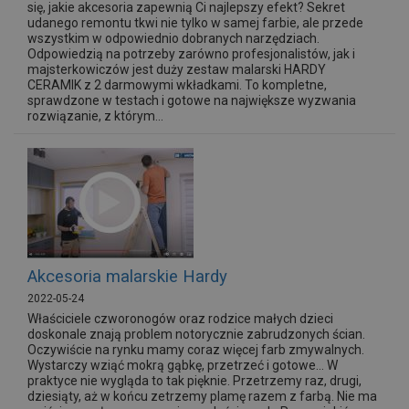
się, jakie akcesoria zapewnią Ci najlepszy efekt? Sekret
udanego remontu tkwi nie tylko w samej farbie, ale przede
wszystkim w odpowiednio dobranych narzędziach.
Odpowiedzią na potrzeby zarówno profesjonalistów, jak i
majsterkowiczów jest duży zestaw malarski HARDY
CERAMIK z 2 darmowymi wkładkami. To kompletne,
sprawdzone w testach i gotowe na największe wyzwania
rozwiązanie, z którym...
Akcesoria malarskie Hardy
2022-05-24
Właściciele czworonogów oraz rodzice małych dzieci
doskonale znają problem notorycznie zabrudzonych ścian.
Oczywiście na rynku mamy coraz więcej farb zmywalnych.
Wystarczy wziąć mokrą gąbkę, przetrzeć i gotowe… W
praktyce nie wygląda to tak pięknie. Przetrzemy raz, drugi,
dziesiąty, aż w końcu zetrzemy plamę razem z farbą. Nie ma