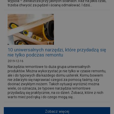
wyjścia – zwłaszcza przy jasnych ścianach. Raz na jakiś czas,
trzeba chwycić za pędzel i ścianę odmalować. I dziś...
10 uniwersalnych narzędzi, które przydadzą się
nie tylko podczas remontu
2019-12-16
Narzędzia remontowe to duża grupa uniwersalnych
produktów. Można wykorzystać je nie tylko w czasie remontu,
ale i do typowych dla każdego domu usterek. Komu bowiem
nie zdarzyło się naprawiać czegoś za pomocą taśmy, czy
docinać zwykłym nożem. Takich sytuacji wyróżnić można
wiele, co oznacza, że typowe narzędzia remontowe
przydadzą się praktycznie, na co dzień. Zobacz, które z nich
warto mieć pod ręką i do czego mogą się...
Zobacz więcej