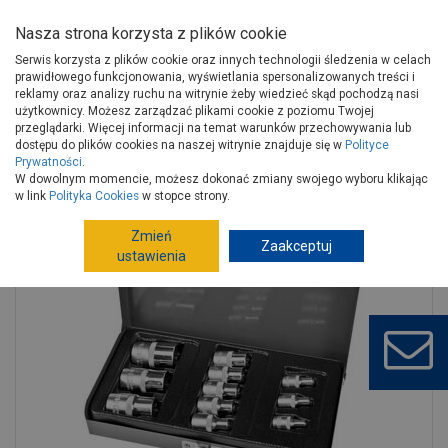
Nasza strona korzysta z plików cookie
Serwis korzysta z plików cookie oraz innych technologii śledzenia w celach
prawidłowego funkcjonowania, wyświetlania spersonalizowanych treści i
reklamy oraz analizy ruchu na witrynie żeby wiedzieć skąd pochodzą nasi
użytkownicy. Możesz zarządzać plikami cookie z poziomu Twojej
Strona główna
Narzędzia
Narzędzia ręczne, warsztat
przeglądarki. Więcej informacji na temat warunków przechowywania lub
Klucze, zestawy narzędziowe
Zestawy narzędziowe
dostępu do plików cookies na naszej witrynie znajduje się w
Polityce
Prywatności
.
Zestaw nasadek udarowych CV Z GN.torx :1/2-3/8-1/4,E4-20 - 11 szt.
W dowolnym momencie, możesz dokonać zmiany swojego wyboru klikając
PROLINE
w link
Polityka Cookies
w stopce strony.
Zmień
Zaakceptuj
ustawienia