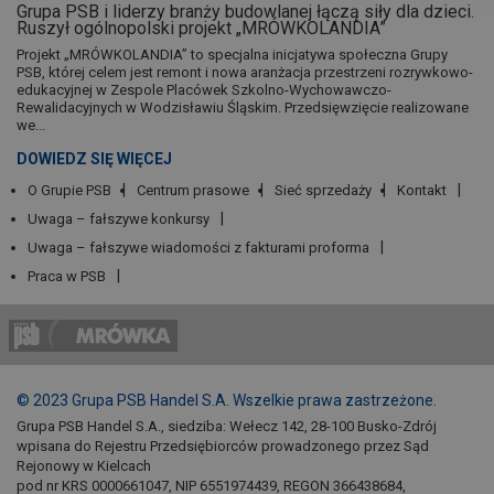
Grupa PSB i liderzy branży budowlanej łączą siły dla dzieci.
Ruszył ogólnopolski projekt „MRÓWKOLANDIA”
Projekt „MRÓWKOLANDIA” to specjalna inicjatywa społeczna Grupy
PSB, której celem jest remont i nowa aranżacja przestrzeni rozrywkowo-
edukacyjnej w Zespole Placówek Szkolno-Wychowawczo-
Rewalidacyjnych w Wodzisławiu Śląskim. Przedsięwzięcie realizowane
we...
DOWIEDZ SIĘ WIĘCEJ
O Grupie PSB
Centrum prasowe
Sieć sprzedaży
Kontakt
Uwaga – fałszywe konkursy
Uwaga – fałszywe wiadomości z fakturami proforma
Praca w PSB
© 2023 Grupa PSB Handel S.A. Wszelkie prawa zastrzeżone.
Grupa PSB Handel S.A., siedziba: Wełecz 142, 28-100 Busko-Zdrój
wpisana do Rejestru Przedsiębiorców prowadzonego przez Sąd
Rejonowy w Kielcach
pod nr KRS 0000661047, NIP 6551974439, REGON 366438684,