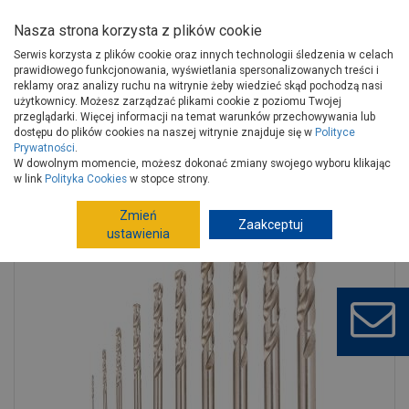
Nasza strona korzysta z plików cookie
Serwis korzysta z plików cookie oraz innych technologii śledzenia w celach
prawidłowego funkcjonowania, wyświetlania spersonalizowanych treści i
reklamy oraz analizy ruchu na witrynie żeby wiedzieć skąd pochodzą nasi
użytkownicy. Możesz zarządzać plikami cookie z poziomu Twojej
Strona główna
Narzędzia
Elektronarzędzia, osprzęt
przeglądarki. Więcej informacji na temat warunków przechowywania lub
Akcesoria do elektronarzędzi
Wiertła, dłuta
dostępu do plików cookies na naszej witrynie znajduje się w
Polityce
Prywatności
.
Zestaw wierteł szlifowanych do metalu HSS 1-10 mm 10 elementów
W dowolnym momencie, możesz dokonać zmiany swojego wyboru klikając
RAWLPLUG
w link
Polityka Cookies
w stopce strony.
Zmień
Zaakceptuj
ustawienia