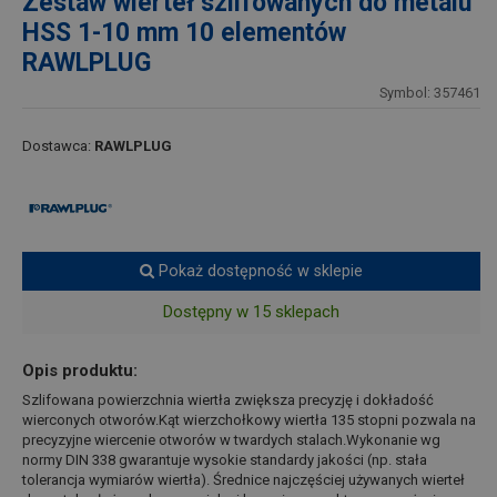
Zestaw wierteł szlifowanych do metalu
HSS 1-10 mm 10 elementów
RAWLPLUG
Symbol: 357461
Dostawca:
RAWLPLUG
Pokaż dostępność w sklepie
Dostępny w 15 sklepach
Opis produktu:
Szlifowana powierzchnia wiertła zwiększa precyzję i dokładość
wierconych otworów.Kąt wierzchołkowy wiertła 135 stopni pozwala na
precyzyjne wiercenie otworów w twardych stalach.Wykonanie wg
normy DIN 338 gwarantuje wysokie standardy jakości (np. stała
tolerancja wymiarów wiertła). Średnice najczęściej używanych wierteł