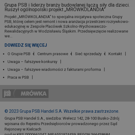
Grupa PSB i liderzy branży budowlanej łączą siły dla dzieci.
Ruszył ogólnopolski projekt „MRÓWKOLANDIA”
Projekt „MRÓWKOLANDIA” to specjalna inicjatywa społeczna Grupy
PSB, której celem jest remont i nowa aranżacja przestrzeni rozrywkowo-
edukacyjnej w Zespole Placówek Szkolno-Wychowawczo-
Rewalidacyjnych w Wodzisławiu Śląskim. Przedsięwzięcie realizowane
we...
DOWIEDZ SIĘ WIĘCEJ
O Grupie PSB
Centrum prasowe
Sieć sprzedaży
Kontakt
Uwaga – fałszywe konkursy
Uwaga – fałszywe wiadomości z fakturami proforma
Praca w PSB
© 2023 Grupa PSB Handel S.A. Wszelkie prawa zastrzeżone.
Grupa PSB Handel S.A., siedziba: Wełecz 142, 28-100 Busko-Zdrój
wpisana do Rejestru Przedsiębiorców prowadzonego przez Sąd
Rejonowy w Kielcach
pod nr KRS 0000661047, NIP 6551974439, REGON 366438684,