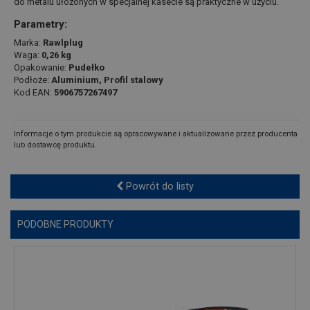
do metalu ułożonych w specjalnej kasecie są praktyczne w użyciu.
Parametry:
Marka:
Rawlplug
Waga:
0,26 kg
Opakowanie:
Pudełko
Podłoże:
Aluminium, Profil stalowy
Kod EAN:
5906757267497
Informacje o tym produkcie są opracowywane i aktualizowane przez producenta
lub dostawcę produktu.
Powrót do listy
PODOBNE PRODUKTY