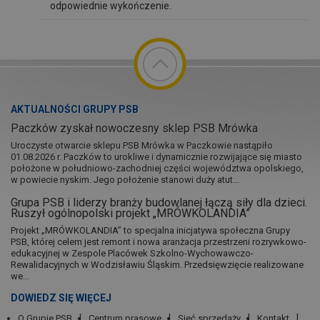
odpowiednie wykończenie.
AKTUALNOŚCI GRUPY PSB
Paczków zyskał nowoczesny sklep PSB Mrówka
Uroczyste otwarcie sklepu PSB Mrówka w Paczkowie nastąpiło
01.08.2026 r. Paczków to urokliwe i dynamicznie rozwijające się miasto
położone w południowo-zachodniej części województwa opolskiego,
w powiecie nyskim. Jego położenie stanowi duży atut...
Grupa PSB i liderzy branży budowlanej łączą siły dla dzieci.
Ruszył ogólnopolski projekt „MRÓWKOLANDIA”
Projekt „MRÓWKOLANDIA” to specjalna inicjatywa społeczna Grupy
PSB, której celem jest remont i nowa aranżacja przestrzeni rozrywkowo-
edukacyjnej w Zespole Placówek Szkolno-Wychowawczo-
Rewalidacyjnych w Wodzisławiu Śląskim. Przedsięwzięcie realizowane
we...
DOWIEDZ SIĘ WIĘCEJ
O Grupie PSB
Centrum prasowe
Sieć sprzedaży
Kontakt