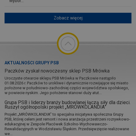
Wybór...
Zobacz więcej
AKTUALNOŚCI GRUPY PSB
Paczków zyskał nowoczesny sklep PSB Mrówka
Uroczyste otwarcie sklepu PSB Mrówka w Paczkowie nastąpiło
01.08.2026 r. Paczków to urokliwe i dynamicznie rozwijające się miasto
położone w południowo-zachodniej części województwa opolskiego,
w powiecie nyskim. Jego położenie stanowi duży atut...
Grupa PSB i liderzy branży budowlanej łączą siły dla dzieci.
Ruszył ogólnopolski projekt „MRÓWKOLANDIA”
Projekt „MRÓWKOLANDIA” to specjalna inicjatywa społeczna Grupy
PSB, której celem jest remont i nowa aranżacja przestrzeni rozrywkowo-
edukacyjnej w Zespole Placówek Szkolno-Wychowawczo-
Rewalidacyjnych w Wodzisławiu Śląskim. Przedsięwzięcie realizowane
we...