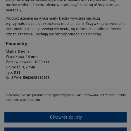
można szybko i bezproblemowo połączyć ze sobą różnego rodzaju
materiały.
Produkt uznanej na rynku marki Dedra wyróżnia się dużą
wytrzymałością na uszkodzenia mechaniczne. Zszywki są uniwersalne.
Ich konstrukcja nie przecina elementu, są odporne na odkształcenia
czy zniszczenia. Cechują się też odpornością na korozję.
Parametry:
Marka:
Dedra
Wysokość:
14 mm
Zestaw zawiera:
1000 szt.
Grubość:
1,2 mm
Typ:
D11
Kod EAN:
5902628110138
Informacje o tym produkcie są opracowywane i aktualizowane przez producenta
lub dostawcę produktu.
Powrót do listy