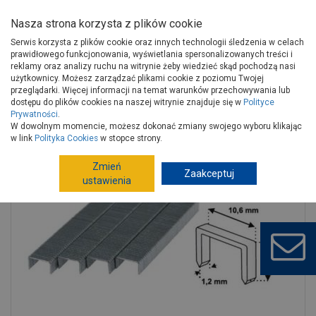
Nasza strona korzysta z plików cookie
Serwis korzysta z plików cookie oraz innych technologii śledzenia w celach
prawidłowego funkcjonowania, wyświetlania spersonalizowanych treści i
reklamy oraz analizy ruchu na witrynie żeby wiedzieć skąd pochodzą nasi
użytkownicy. Możesz zarządzać plikami cookie z poziomu Twojej
Strona główna
Narzędzia
Narzędzia ręczne, warsztat
przeglądarki. Więcej informacji na temat warunków przechowywania lub
Zszywacze, nitownice
Akcesoria łączące
dostępu do plików cookies na naszej witrynie znajduje się w
Polityce
Prywatności
.
Zszywki 14 mm - 1000 szt. D11 DEDRA
W dowolnym momencie, możesz dokonać zmiany swojego wyboru klikając
w link
Polityka Cookies
w stopce strony.
Zmień
Zaakceptuj
ustawienia