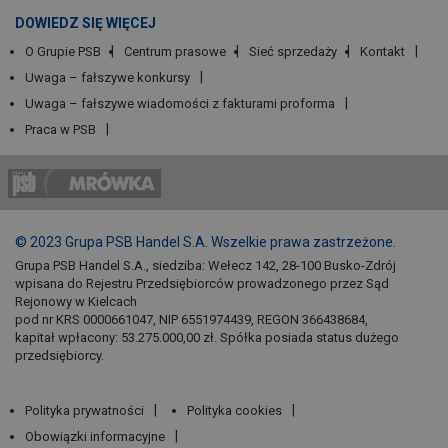
DOWIEDZ SIĘ WIĘCEJ
O Grupie PSB
Centrum prasowe
Sieć sprzedaży
Kontakt
Uwaga – fałszywe konkursy
Uwaga – fałszywe wiadomości z fakturami proforma
Praca w PSB
© 2023 Grupa PSB Handel S.A. Wszelkie prawa zastrzeżone.
Grupa PSB Handel S.A., siedziba: Wełecz 142, 28-100 Busko-Zdrój
wpisana do Rejestru Przedsiębiorców prowadzonego przez Sąd
Rejonowy w Kielcach
pod nr KRS 0000661047, NIP 6551974439, REGON 366438684,
kapitał wpłacony: 53.275.000,00 zł. Spółka posiada status dużego
przedsiębiorcy.
Polityka prywatności
Polityka cookies
Obowiązki informacyjne