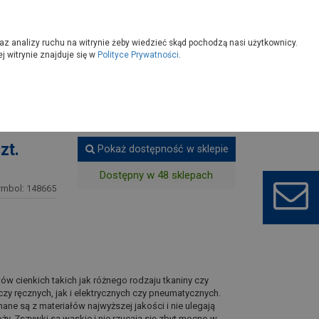
owoczesny
Wybierz sklep
az analizy ruchu na witrynie żeby wiedzieć skąd pochodzą nasi użytkownicy.
 witrynie znajduje się w
Polityce Prywatności
.
Zszywacze
zt.
Pokaż dostępność w sklepie
Dostępny w 48 sklepach
ymbol: 148665
ów cienkich takich jak różnego rodzaju tkaniny czy
y ręcznych, jak i elektrycznych czy pneumatycznych.
ane są z materiałów najwyższej jakości i nie ulegają
ży. Zszywki są wąskie i nie rzucają się zbyt mocno w