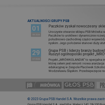
AKTUALNOŚCI GRUPY PSB
Paczków zyskał nowoczesny skl
01
Uroczyste otwarcie sklepu PSB Mrówka w 
08 2026
Paczków to urokliwe i dynamicznie rozwi
południowo-zachodniej części wojewódz
nyskim. Jego położenie stanowi duży atut.
Grupa PSB i liderzy branży budowla
29
Ruszył ogólnopolski projekt „M
07 2026
Projekt „MRÓWKOLANDIA” to specjalna in
której celem jest remont i nowa aranżacj
edukacyjnej w Zespole Placówek Szkol
Wodzisławiu Śląskim. Przedsięwzięcie re
© 2023 Grupa PSB Handel S.A. Wszelkie prawa zast
Grupa PSB Handel S.A., siedziba: Wełecz 142, 28-100 Bu