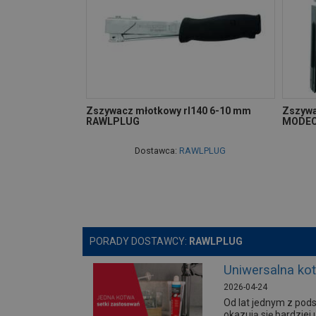
Zszywacz młotkowy rl140 6-10 mm
Zszywac
RAWLPLUG
MODEC
Dostawca:
RAWLPLUG
PORADY DOSTAWCY:
RAWLPLUG
Uniwersalna ko
2026-04-24
Od lat jednym z po
okazują się bardziej