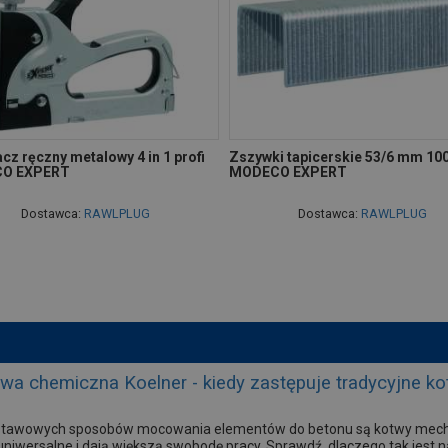
z ręczny metalowy 4 in 1 profi
Zszywki tapicerskie 53/6 mm 100
O EXPERT
MODECO EXPERT
Dostawca:
RAWLPLUG
Dostawca:
RAWLPLUG
twa chemiczna Koelner - kiedy zastępuje tradycyjne 
dstawowych sposobów mocowania elementów do betonu są kotwy mechan
 uniwersalne i dają większą swobodę pracy. Sprawdź, dlaczego tak jest 