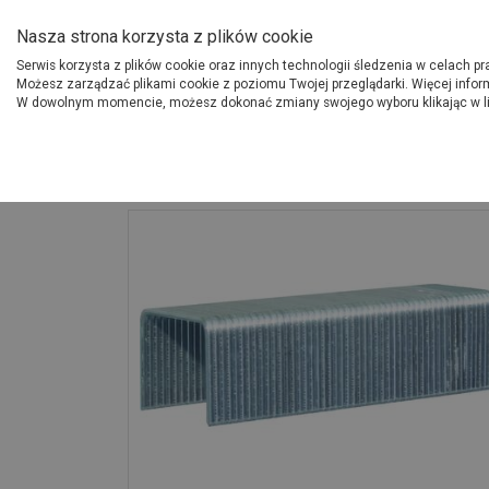
O Grupie PSB
Dostawcy
Jak dołąc
Nasza strona korzysta z plików cookie
Serwis korzysta z plików cookie oraz innych technologii śledzenia w celach p
Gdzi
Produkty
Możesz zarządzać plikami cookie z poziomu Twojej przeglądarki. Więcej infor
W dowolnym momencie, możesz dokonać zmiany swojego wyboru klikając w l
Strona główna
Narzędzia
Zszywki tapicerskie 53/14 mm 1000 szt