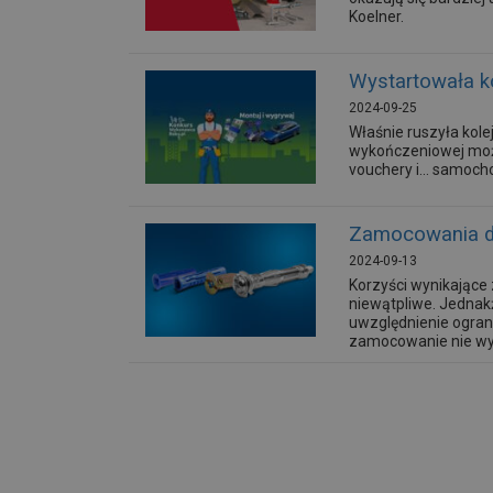
Koelner.
Wystartowała k
2024-09-25
Właśnie ruszyła kol
wykończeniowej moż
vouchery i... samoch
Zamocowania do
2024-09-13
Korzyści wynikające 
niewątpliwe. Jednakż
uwzględnienie ogran
zamocowanie nie wyt