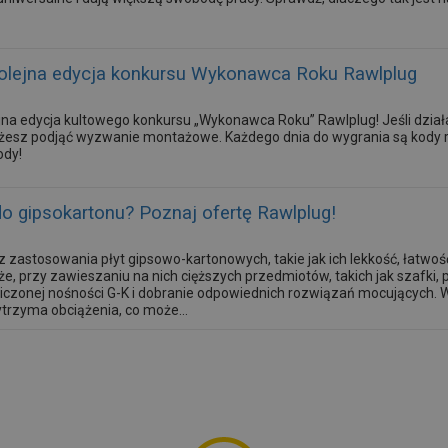
olejna edycja konkursu Wykonawca Roku Rawlplug
ejna edycja kultowego konkursu „Wykonawca Roku” Rawlplug! Jeśli dzi
esz podjąć wyzwanie montażowe. Każdego dnia do wygrania są kody r
ody!
 gipsokartonu? Poznaj ofertę Rawlplug!
z zastosowania płyt gipsowo-kartonowych, takie jak ich lekkość, łatwoś
e, przy zawieszaniu na nich cięższych przedmiotów, takich jak szafki, pó
iczonej nośności G-K i dobranie odpowiednich rozwiązań mocujących. W 
rzyma obciążenia, co może...