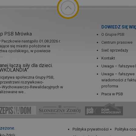
DOWIEDZ SIĘ WI
ep PSB Mrówka
O Grupie PSB
Paczkowie nastąpiło 01.08.2026 r.
Centrum prasowe
jające się miasto położone w
Sieć sprzedaży
twa opolskiego, w powiecie
..
Kontakt
nej łączą siły dla dzieci.
Uwaga – fałszywe 
RÓWKOLANDIA”
Uwaga – fałszywe
icjatywa społeczna Grupy PSB,
wiadomości z fakt
a przestrzeni rozrywkowo-
proforma
no-Wychowawczo-Rewalidacyjnych w
alizowane we...
Praca w PSB
rzeżone.
Polityka prywatności
Polityka co
sko-Zdrój