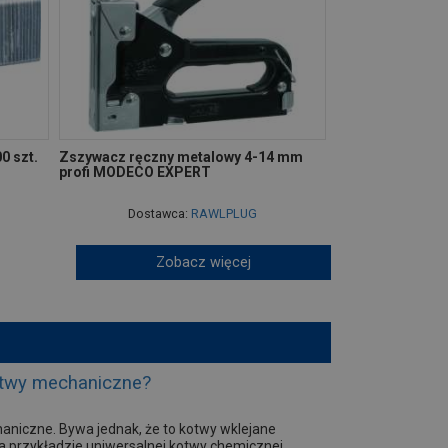
0 szt.
Zszywacz ręczny metalowy 4-14 mm
profi MODECO EXPERT
Dostawca:
RAWLPLUG
Zobacz więcej
kotwy mechaniczne?
iczne. Bywa jednak, że to kotwy wklejane
na przykładzie uniwersalnej kotwy chemicznej