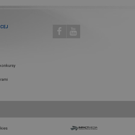
ĘCEJ
konkursy
urami
okies