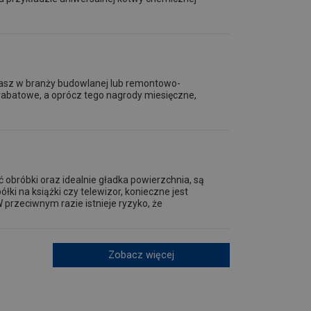
ałasz w branży budowlanej lub remontowo-
abatowe, a oprócz tego nagrody miesięczne,
ć obróbki oraz idealnie gładka powierzchnia, są
łki na książki czy telewizor, konieczne jest
przeciwnym razie istnieje ryzyko, że
Zobacz więcej