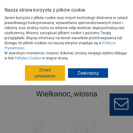
Nasza strona korzysta z plików cookie
Serwis korzysta z plików cookie oraz innych technologii śledzenia w celach
prawidłowego funkcjonowania, wyświetlania spersonalizowanych treści i
reklamy oraz analizy ruchu na witrynie żeby wiedzieć skąd pochodzą nasi
użytkownicy. Możesz zarządzać plikami cookie z poziomu Twojej
Strona główna
Artykuły sezonowe i inne
Artykuły sezonowe
przeglądarki. Więcej informacji na temat warunków przechowywania lub
Wielkanoc, wiosna
Wielkanoc, wiosna
dostępu do plików cookies na naszej witrynie znajduje się w
Polityce
Prywatności
.
W dowolnym momencie, możesz dokonać zmiany swojego wyboru klikając
w link
Polityka Cookies
w stopce strony.
Zmień
Zaakceptuj
ustawienia
Wielkanoc, wiosna