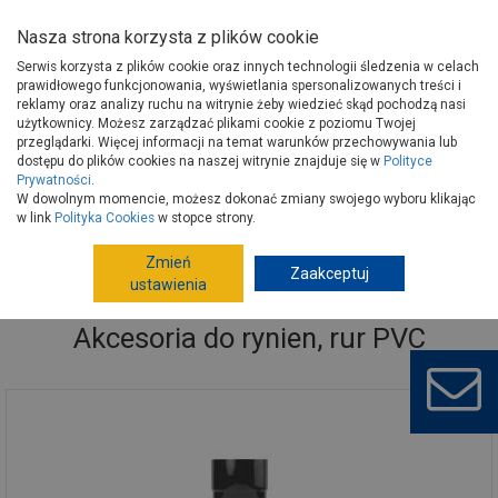
Nasza strona korzysta z plików cookie
Serwis korzysta z plików cookie oraz innych technologii śledzenia w celach
prawidłowego funkcjonowania, wyświetlania spersonalizowanych treści i
reklamy oraz analizy ruchu na witrynie żeby wiedzieć skąd pochodzą nasi
użytkownicy. Możesz zarządzać plikami cookie z poziomu Twojej
Strona główna
Budowa i remont
Rynny
Rynny PVC
przeglądarki. Więcej informacji na temat warunków przechowywania lub
Akcesoria do rynien, rur PVC
dostępu do plików cookies na naszej witrynie znajduje się w
Polityce
Prywatności
.
W dowolnym momencie, możesz dokonać zmiany swojego wyboru klikając
w link
Polityka Cookies
w stopce strony.
Zmień
Zaakceptuj
ustawienia
Akcesoria do rynien, rur PVC