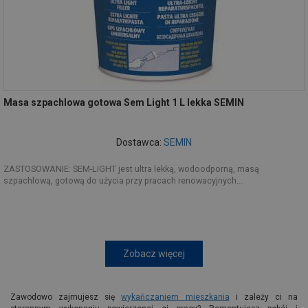
Masa szpachlowa gotowa Sem Light 1 L lekka SEMIN
Dostawca:
SEMIN
ZASTOSOWANIE: SEM-LIGHT jest ultra lekką, wodoodporną, masą
szpachlową, gotową do użycia przy pracach renowacyjnych...
Zobacz więcej
Zawodowo zajmujesz się
wykańczaniem mieszkania
i zależy ci na