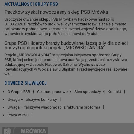
AKTUALNOŚCI GRUPY PSB
Paczków zyskał nowoczesny sklep PSB Mrówka
Uroczyste otwarcie sklepu PSB Mrówka w Paczkowie nastąpiło
01.08.2026 r. Paczków to urokliwe i dynamicznie rozwijające się miasto
położone w południowo-zachodniej części województwa opolskiego,
w powiecie nyskim. Jego położenie stanowi duży atut...
Grupa PSB i liderzy branży budowlanej łączą siły dla dzieci.
Ruszył ogólnopolski projekt „MRÓWKOLANDIA”
Projekt „MRÓWKOLANDIA” to specjalna inicjatywa społeczna Grupy
PSB, której celem jest remont i nowa aranżacja przestrzeni rozrywkowo-
edukacyjnej w Zespole Placówek Szkolno-Wychowawczo-
Rewalidacyjnych w Wodzisławiu Śląskim. Przedsięwzięcie realizowane
we...
DOWIEDZ SIĘ WIĘCEJ
O Grupie PSB
Centrum prasowe
Sieć sprzedaży
Kontakt
Uwaga – fałszywe konkursy
Uwaga – fałszywe wiadomości z fakturami proforma
Praca w PSB