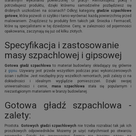
starannym wykonaniu powierzonej ci pracy? Remontujesz pokój i
potrzebujesz produktu, dzięki któremu samodzielne pozbędziesz się
drobnych uszkodzeń na ścianach? Odkryj kategorię
gładzie szpachlowe
gotowe
, która pozwoli ci szybko i tanio wyrównać każdą powierzchnię przed
malowaniem. Znajdziesz tu produkty firm takich jak: Śnieżka i Fermacell,
które są specjalistami w tej dziedzinie. Ceny, w zależności od pojemności
opakowania, zaczynają się już od kilku złotych.
Specyfikacja i zastosowanie
masy szpachlowej i gipsowej
Gotowa gładź szpachlowa
to materiał budowlany składający się głównie
z
gipsu
. Używany jest przede wszystkim podczas prac wykończeniowych
ścian i sufitów. Jest niezbędny przy wszelkich remontach, jeśli zależy ci na
dokładności i idealnym wyglądzie pomieszczeń. Dzięki swojej
uniwersalności i cenie,
masa szpachlowa
stała się popularnym i
niezastąpionym materiałem w branży budowlanej.
Gotowa gładź szpachlowa -
zalety:
Prostota.
Gotowych gładzi szpachlowych
nie trzeba rozrabiać tak jak ich
proszkowych odpowiedników. Możemy je użyć natychmiast po otwarciu