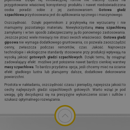
pojemnika. Dzięki tej innowacyjnej formie nie tracimy czasu na
przygotowanie właściwej konsystencji produktu i nawet niedoświadczona
osoba poradzi sobie z jej zastosowaniem.
Gotowa gładź
szpachlowa
przystosowana jest do aplikowania ręcznego i maszynowego.
Oszczędność. Dzięki pojemnikom z przykrywką nie wyrzucamy i nie
marnujemy pozostałego materiału. Niewykorzystaną
masę szpachlową
zamykamy i w ten sposób zabezpieczamy ją do ponownego zastosowania.
Jeszcze przez wiele miesięcy nie straci swoich właściwości.
Gotowa gładź
gipsowa
nie wymaga dodatkowego gruntowania, co pozwala zaoszczędzić
cenny, zwłaszcza podczas remontów, czas. Jakość. Najnowsze
technologie i ekologiczne standardy stosowane przy produkcji wpływają na
wysoką jakość
gotowych gładzi szpachlowych
. Dzięki temu, by osiągnąć
zadowalający efekt możliwe jest położenie nawet bardzo cienkiej warstwy
masy szpachlowa
. To bardzo przydatna opcja, jeśli chcemy mieć na ścianie
efekt gładkiego lustra lub planujemy dalsze, dodatkowe dekorowanie
powierzchni.
Prostota w nakładaniu, oszczędność czasu i pieniędzy, najwyższa jakość to
cechy najlepszych gładzi szpachlowych gotowych. Warto wziąć je pod
uwagę, gdy decydujesz się na precyzyjne wykończenie ścian i sufitów i
szukasz optymalnego rozwiązania.