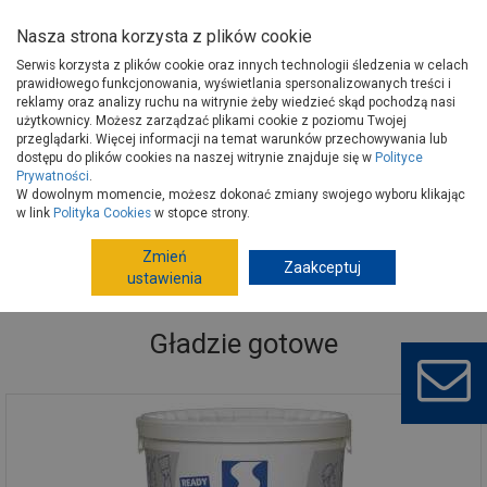
Nasza strona korzysta z plików cookie
Serwis korzysta z plików cookie oraz innych technologii śledzenia w celach
prawidłowego funkcjonowania, wyświetlania spersonalizowanych treści i
reklamy oraz analizy ruchu na witrynie żeby wiedzieć skąd pochodzą nasi
użytkownicy. Możesz zarządzać plikami cookie z poziomu Twojej
Strona główna
Budowa i remont
Chemia budowlana
przeglądarki. Więcej informacji na temat warunków przechowywania lub
Zaprawy gipsowe
Gładzie gotowe
dostępu do plików cookies na naszej witrynie znajduje się w
Polityce
Prywatności
.
W dowolnym momencie, możesz dokonać zmiany swojego wyboru klikając
w link
Polityka Cookies
w stopce strony.
Zmień
Zaakceptuj
ustawienia
Gładzie gotowe