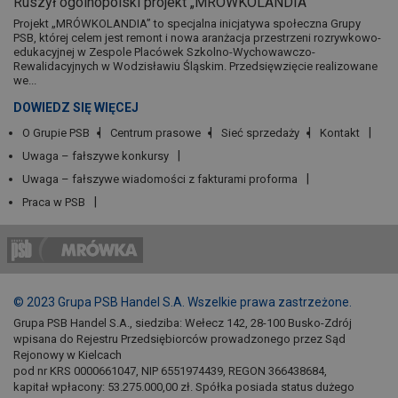
Ruszył ogólnopolski projekt „MRÓWKOLANDIA”
Projekt „MRÓWKOLANDIA” to specjalna inicjatywa społeczna Grupy
PSB, której celem jest remont i nowa aranżacja przestrzeni rozrywkowo-
edukacyjnej w Zespole Placówek Szkolno-Wychowawczo-
Rewalidacyjnych w Wodzisławiu Śląskim. Przedsięwzięcie realizowane
we...
DOWIEDZ SIĘ WIĘCEJ
O Grupie PSB
Centrum prasowe
Sieć sprzedaży
Kontakt
Uwaga – fałszywe konkursy
Uwaga – fałszywe wiadomości z fakturami proforma
Praca w PSB
© 2023 Grupa PSB Handel S.A. Wszelkie prawa zastrzeżone.
Grupa PSB Handel S.A., siedziba: Wełecz 142, 28-100 Busko-Zdrój
wpisana do Rejestru Przedsiębiorców prowadzonego przez Sąd
Rejonowy w Kielcach
pod nr KRS 0000661047, NIP 6551974439, REGON 366438684,
kapitał wpłacony: 53.275.000,00 zł. Spółka posiada status dużego