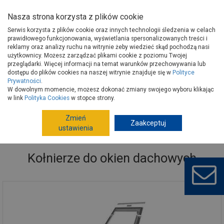
Nasza strona korzysta z plików cookie
Serwis korzysta z plików cookie oraz innych technologii śledzenia w celach
prawidłowego funkcjonowania, wyświetlania spersonalizowanych treści i
reklamy oraz analizy ruchu na witrynie żeby wiedzieć skąd pochodzą nasi
użytkownicy. Możesz zarządzać plikami cookie z poziomu Twojej
Strona główna
Budowa i remont
Okna
przeglądarki. Więcej informacji na temat warunków przechowywania lub
Okna dachowe, kołnierze
Kołnierze do okien dachowych
dostępu do plików cookies na naszej witrynie znajduje się w
Polityce
Prywatności
.
W dowolnym momencie, możesz dokonać zmiany swojego wyboru klikając
w link
Polityka Cookies
w stopce strony.
Zmień
Zaakceptuj
ustawienia
Kołnierze do okien dachowych