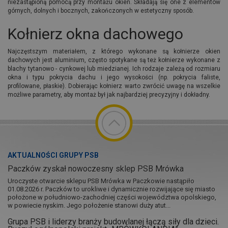
niezastąpioną pomocą przy montażu okien. Składają się one z elementów
górnych, dolnych i bocznych, zakończonych w estetyczny sposób.
Kołnierz okna dachowego
Najczęstszym materiałem, z którego wykonane są kołnierze okien
dachowych jest aluminium, często spotykane są też kołnierze wykonane z
blachy tytanowo - cynkowej lub miedzianej. Ich rodzaje zależą od rozmiaru
okna i typu pokrycia dachu i jego wysokości (np. pokrycia faliste,
profilowane, płaskie). Dobierając kołnierz warto zwrócić uwagę na wszelkie
możliwe parametry, aby montaż był jak najbardziej precyzyjny i dokładny.
AKTUALNOŚCI GRUPY PSB
Paczków zyskał nowoczesny sklep PSB Mrówka
Uroczyste otwarcie sklepu PSB Mrówka w Paczkowie nastąpiło
01.08.2026 r. Paczków to urokliwe i dynamicznie rozwijające się miasto
położone w południowo-zachodniej części województwa opolskiego,
w powiecie nyskim. Jego położenie stanowi duży atut...
Grupa PSB i liderzy branży budowlanej łączą siły dla dzieci.