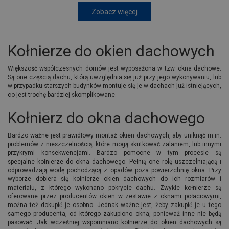
Zobacz więcej
Kołnierze do okien dachowych
Większość współczesnych domów jest wyposażona w tzw. okna dachowe.
Są one częścią dachu, którą uwzględnia się już przy jego wykonywaniu, lub
w przypadku starszych budynków montuje się je w dachach już istniejących,
co jest trochę bardziej skomplikowane.
Kołnierz do okna dachowego
Bardzo ważne jest prawidłowy montaż okien dachowych, aby uniknąć m.in.
problemów z nieszczelnością, które mogą skutkować zalaniem, lub innymi
przykrymi konsekwencjami. Bardzo pomocne w tym procesie są
specjalne kołnierze do okna dachowego. Pełnią one rolę uszczelniającą i
odprowadzają wodę pochodzącą z opadów poza powierzchnię okna. Przy
wyborze dobiera się kołnierze okien dachowych do ich rozmiarów i
materiału, z którego wykonano pokrycie dachu. Zwykle kołnierze są
oferowane przez producentów okien w zestawie z oknami połaciowymi,
można też dokupić je osobno. Jednak ważne jest, żeby zakupić je u tego
samego producenta, od którego zakupiono okna, ponieważ inne nie będą
pasować. Jak wcześniej wspomniano kołnierze do okien dachowych są