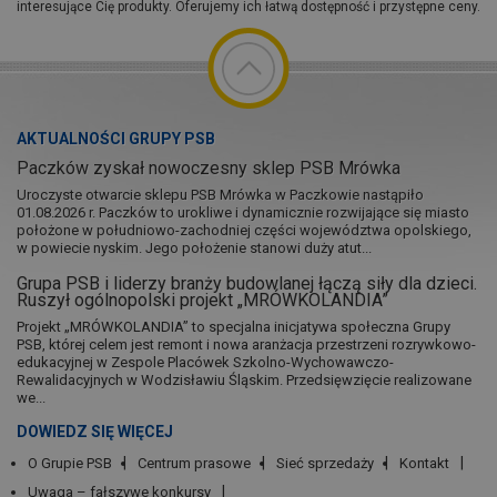
interesujące Cię produkty. Oferujemy ich łatwą dostępność i przystępne ceny.
AKTUALNOŚCI GRUPY PSB
Paczków zyskał nowoczesny sklep PSB Mrówka
Uroczyste otwarcie sklepu PSB Mrówka w Paczkowie nastąpiło
01.08.2026 r. Paczków to urokliwe i dynamicznie rozwijające się miasto
położone w południowo-zachodniej części województwa opolskiego,
w powiecie nyskim. Jego położenie stanowi duży atut...
Grupa PSB i liderzy branży budowlanej łączą siły dla dzieci.
Ruszył ogólnopolski projekt „MRÓWKOLANDIA”
Projekt „MRÓWKOLANDIA” to specjalna inicjatywa społeczna Grupy
PSB, której celem jest remont i nowa aranżacja przestrzeni rozrywkowo-
edukacyjnej w Zespole Placówek Szkolno-Wychowawczo-
Rewalidacyjnych w Wodzisławiu Śląskim. Przedsięwzięcie realizowane
we...
DOWIEDZ SIĘ WIĘCEJ
O Grupie PSB
Centrum prasowe
Sieć sprzedaży
Kontakt
Uwaga – fałszywe konkursy