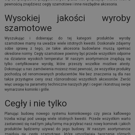
pewnością znajdziesz cegły szamotowe i inne niezbędne akcesoria.
Wysokiej jakości wyroby
szamotowe
Wyszukując i dobierając do tej kategorii produktów wyroby
szamotowe mamy na uwadze wiele istotnych kwestii. Doskonale zdajemy
sobie sprawę z tego, że takie akcesoria budowlane muszą spełniać
określone normy. Cegły szamotowe powinny być przede wszystkim odporne
na działanie wysokich temperatur. W naszym asortymencie znajdują się
tylko certyfikowane wyroby, które przeszły wszelkie możliwe atesty.
Dokonując u nas zamówienia możesz mieć pewność, że wszystkie produkty
pochodzą od renomowanych producentów. Nie bez znaczenia są dla nas
także przystępne ceny oraz różnorodność wszystkich akcesoriów. Zwróć
więc uwagę na parametry techniczne naszych płyt i cegieł i konstruuj swoje
wymarzone kominki i grille.
Cegły i nie tylko
Planując budowę nowego systemu kominkowego czy pieca kaflowego
trzeba wziąć pod uwagę wiele istotnych kwestii. Przede wszystkim warto
zastanowić się nad tym jaką formę ma przybrać nasz nowy kominek i jakich
produktów będziemy używać do jego budowy. W naszym asortymencie
znajdują się cegły szamotowe, które umożliwiają tworzenie różnych