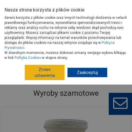
Nasza strona korzysta z plików cookie
Serwis korzysta z plików cookie oraz innych technologii śledzenia w celach
prawidłowego funkcjonowania, wyświetlania spersonalizowanych treści i
reklamy oraz analizy ruchu na witrynie żeby wiedzieć skąd pochodzą nasi
użytkownicy. Możesz zarządzać plikami cookie z poziomu Twojej
Strona główna
Budowa i remont
Ściany, stropy, kominy
przeglądarki. Więcej informacji na temat warunków przechowywania lub
Systemy kominowe
Wyroby szamotowe
dostępu do plików cookies na naszej witrynie znajduje się w
Polityce
Prywatności
.
W dowolnym momencie, możesz dokonać zmiany swojego wyboru klikając
w link
Polityka Cookies
w stopce strony.
Zmień
Zaakceptuj
ustawienia
Wyroby szamotowe