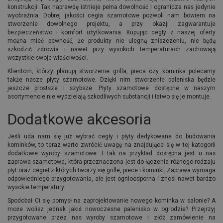
konstrukcji. Tak naprawdę istnieje pełna dowolność i ogranicza nas jedynie
wyobraźnia. Dobrej jakości cegła szamotowe pozwoli nam bowiem na
stworzenie dowolnego projektu, a przy okazji zagwarantuje
bezpieczeństwo i komfort użytkowania. Kupując cegły z naszej oferty
można mieć pewność, że produkty nie ulegną zniszczeniu, nie będą
szkodzić zdrowia i nawet przy wysokich temperaturach zachowają
wszystkie swoje właściwości.
Klientom, którzy planują stworzenie grilla, pieca czy kominka polecamy
także nasze płyty szamotowe. Dzięki nim stworzenie paleniska będzie
jeszcze prostsze i szybsze. Płyty szamotowe dostępne w naszym
asortymencie nie wydzielają szkodliwych substancji i łatwo się je montuje.
Dodatkowe akcesoria
Jeśli uda nam się już wybrać cegły i płyty dedykowane do budowania
kominków, to teraz warto zwrócić uwagę na znajdujące się w tej kategorii
dodatkowe wyroby szamotowe. I tak na przykład dostępna jest u nas
zaprawa szamotowa, która przeznaczona jest do łączenia różnego rodzaju
płyt oraz cegieł z których tworzy się grille, piece i kominki. Zaprawa wymaga
odpowiedniego przygotowania, ale jest ognioodporna i znosi nawet bardzo
wysokie temperatury.
Spodobał Ci się pomysł na zaprojektowanie nowego kominka w salonie? A
może wolisz jednak jakiś nowoczesne palenisko w ogrodzie? Przejrzyj
przygotowane przez nas wyroby szamotowe i złóż zamówienie na