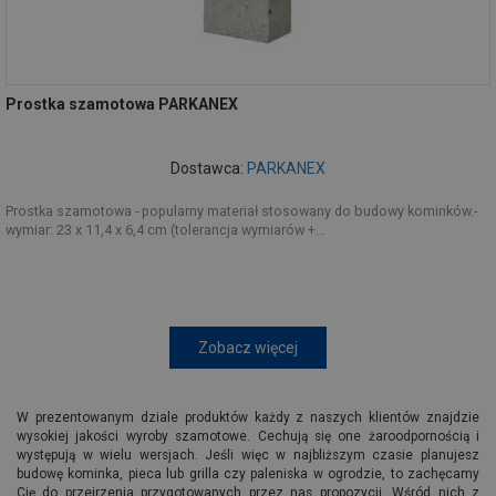
Prostka szamotowa PARKANEX
Dostawca:
PARKANEX
Prostka szamotowa - popularny materiał stosowany do budowy kominków.-
wymiar: 23 x 11,4 x 6,4 cm (tolerancja wymiarów +...
Zobacz więcej
W prezentowanym dziale produktów każdy z naszych klientów znajdzie
wysokiej jakości wyroby szamotowe. Cechują się one żaroodpornością i
występują w wielu wersjach. Jeśli więc w najbliższym czasie planujesz
budowę kominka, pieca lub grilla czy paleniska w ogrodzie, to zachęcamy
Cię do przejrzenia przygotowanych przez nas propozycji. Wśród nich z