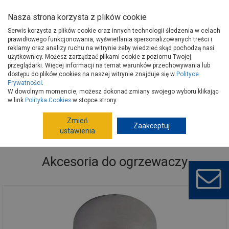
Nasza strona korzysta z plików cookie
Serwis korzysta z plików cookie oraz innych technologii śledzenia w celach
prawidłowego funkcjonowania, wyświetlania spersonalizowanych treści i
reklamy oraz analizy ruchu na witrynie żeby wiedzieć skąd pochodzą nasi
użytkownicy. Możesz zarządzać plikami cookie z poziomu Twojej
Strona główna
Instalacje
Ogrzewanie wody
przeglądarki. Więcej informacji na temat warunków przechowywania lub
Ogrzewacze wody
Akcesoria do ogrzewaczy
dostępu do plików cookies na naszej witrynie znajduje się w
Polityce
Prywatności
.
W dowolnym momencie, możesz dokonać zmiany swojego wyboru klikając
w link
Polityka Cookies
w stopce strony.
Zmień
Zaakceptuj
ustawienia
Akcesoria do ogrzewaczy