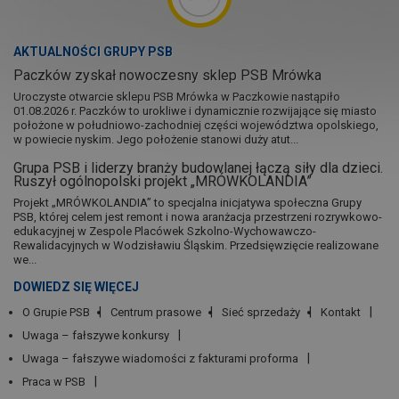
AKTUALNOŚCI GRUPY PSB
Paczków zyskał nowoczesny sklep PSB Mrówka
Uroczyste otwarcie sklepu PSB Mrówka w Paczkowie nastąpiło
01.08.2026 r. Paczków to urokliwe i dynamicznie rozwijające się miasto
położone w południowo-zachodniej części województwa opolskiego,
w powiecie nyskim. Jego położenie stanowi duży atut...
Grupa PSB i liderzy branży budowlanej łączą siły dla dzieci.
Ruszył ogólnopolski projekt „MRÓWKOLANDIA”
Projekt „MRÓWKOLANDIA” to specjalna inicjatywa społeczna Grupy
PSB, której celem jest remont i nowa aranżacja przestrzeni rozrywkowo-
edukacyjnej w Zespole Placówek Szkolno-Wychowawczo-
Rewalidacyjnych w Wodzisławiu Śląskim. Przedsięwzięcie realizowane
we...
DOWIEDZ SIĘ WIĘCEJ
O Grupie PSB
Centrum prasowe
Sieć sprzedaży
Kontakt
Uwaga – fałszywe konkursy
Uwaga – fałszywe wiadomości z fakturami proforma
Praca w PSB