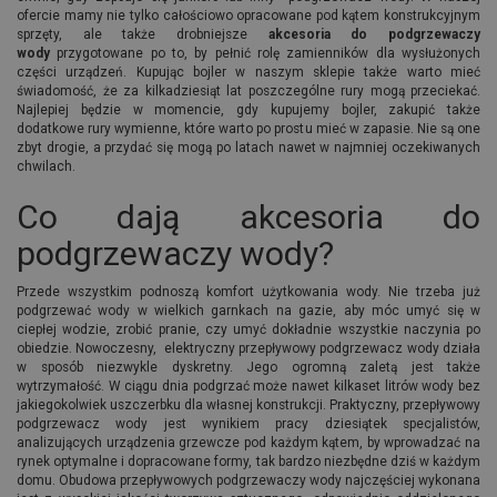
ofercie mamy nie tylko całościowo opracowane pod kątem konstrukcyjnym
sprzęty, ale także drobniejsze
akcesoria do podgrzewaczy
wody
przygotowane po to, by pełnić rolę zamienników dla wysłużonych
części urządzeń. Kupując bojler w naszym sklepie także warto mieć
świadomość, że za kilkadziesiąt lat poszczególne rury mogą przeciekać.
Najlepiej będzie w momencie, gdy kupujemy bojler, zakupić także
dodatkowe rury wymienne, które warto po prostu mieć w zapasie. Nie są one
zbyt drogie, a przydać się mogą po latach nawet w najmniej oczekiwanych
chwilach.
Co dają akcesoria do
podgrzewaczy wody?
Przede wszystkim podnoszą komfort użytkowania wody. Nie trzeba już
podgrzewać wody w wielkich garnkach na gazie, aby móc umyć się w
ciepłej wodzie, zrobić pranie, czy umyć dokładnie wszystkie naczynia po
obiedzie. Nowoczesny, elektryczny przepływowy podgrzewacz wody działa
w sposób niezwykle dyskretny. Jego ogromną zaletą jest także
wytrzymałość. W ciągu dnia podgrzać może nawet kilkaset litrów wody bez
jakiegokolwiek uszczerbku dla własnej konstrukcji. Praktyczny, przepływowy
podgrzewacz wody jest wynikiem pracy dziesiątek specjalistów,
analizujących urządzenia grzewcze pod każdym kątem, by wprowadzać na
rynek optymalne i dopracowane formy, tak bardzo niezbędne dziś w każdym
domu. Obudowa przepływowych podgrzewaczy wody najczęściej wykonana