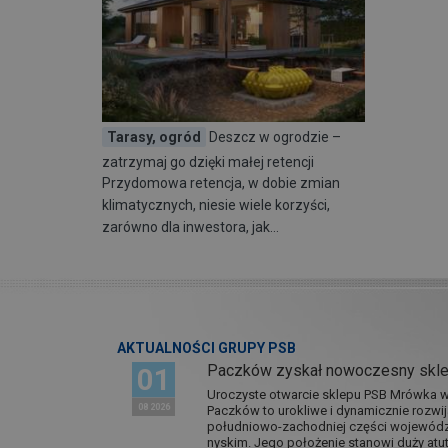
Tarasy, ogród
Deszcz w ogrodzie –
zatrzymaj go dzięki małej retencji
Przydomowa retencja, w dobie zmian
klimatycznych, niesie wiele korzyści,
zarówno dla inwestora, jak…
AKTUALNOŚCI GRUPY PSB
Paczków zyskał nowoczesny skl
01
Uroczyste otwarcie sklepu PSB Mrówka w 
08 2026
Paczków to urokliwe i dynamicznie rozwi
południowo-zachodniej części wojewódz
nyskim. Jego położenie stanowi duży atut.