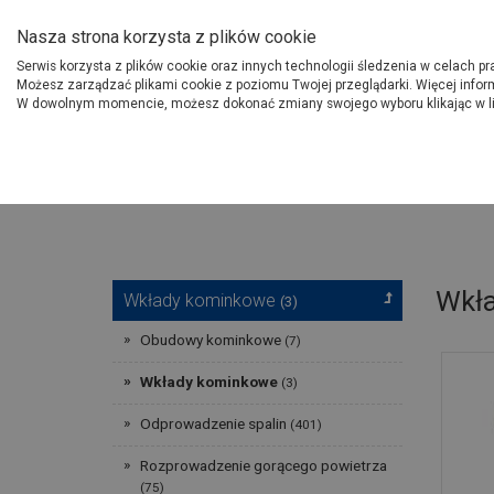
O Grupie PSB
Dostawcy
Jak dołąc
Nasza strona korzysta z plików cookie
Serwis korzysta z plików cookie oraz innych technologii śledzenia w celach p
Gdzi
Produkty
Możesz zarządzać plikami cookie z poziomu Twojej przeglądarki. Więcej infor
W dowolnym momencie, możesz dokonać zmiany swojego wyboru klikając w l
Strona główna
Instalacje
Wkł
Wkłady kominkowe
(3)
Obudowy kominkowe
(7)
Wkłady kominkowe
(3)
Odprowadzenie spalin
(401)
Rozprowadzenie gorącego powietrza
(75)