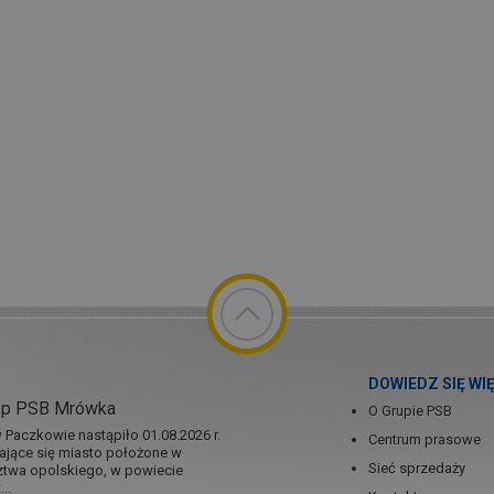
DOWIEDZ SIĘ WI
ep PSB Mrówka
O Grupie PSB
Paczkowie nastąpiło 01.08.2026 r.
Centrum prasowe
jające się miasto położone w
Sieć sprzedaży
twa opolskiego, w powiecie
..