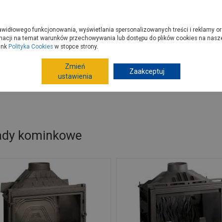
zyć do PSB?
Budowa domu - krok po kroku
Dla Fachowców
Dom N
rawidłowego funkcjonowania, wyświetlania spersonalizowanych treści i reklamy or
e kupisz
Porady
macji na temat warunków przechowywania lub dostępu do plików cookies na naszej
ink
Polityka Cookies
w stopce strony.
Zmień
Zaakceptuj
Ogrzewanie pomieszczeń
Kominki
Wkłady kominko
ustawienia
ady kominkowe