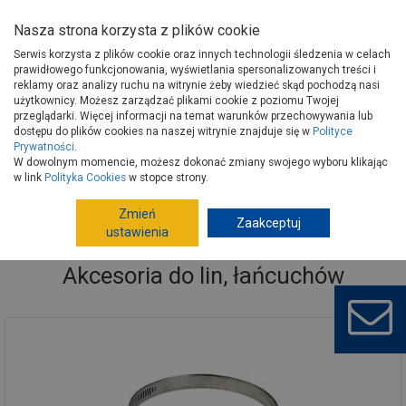
Nasza strona korzysta z plików cookie
Serwis korzysta z plików cookie oraz innych technologii śledzenia w celach
prawidłowego funkcjonowania, wyświetlania spersonalizowanych treści i
reklamy oraz analizy ruchu na witrynie żeby wiedzieć skąd pochodzą nasi
użytkownicy. Możesz zarządzać plikami cookie z poziomu Twojej
Strona główna
Narzędzia
Artykuły metalowe
Łańcuchy, liny
przeglądarki. Więcej informacji na temat warunków przechowywania lub
Akcesoria do lin, łańcuchów
dostępu do plików cookies na naszej witrynie znajduje się w
Polityce
Prywatności
.
W dowolnym momencie, możesz dokonać zmiany swojego wyboru klikając
w link
Polityka Cookies
w stopce strony.
Zmień
Zaakceptuj
ustawienia
Akcesoria do lin, łańcuchów