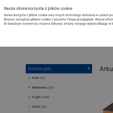
O Grupie PSB
Dostawcy
Jak dołąc
Nasza strona korzysta z plików cookie
Serwis korzysta z plików cookie oraz innych technologii śledzenia w celach p
Gdzi
Produkty
Możesz zarządzać plikami cookie z poziomu Twojej przeglądarki. Więcej infor
W dowolnym momencie, możesz dokonać zmiany swojego wyboru klikając w l
Strona główna
Narzędzia
Arku
Arkusze
(232)
Rolki
(91)
Arkusze
(232)
Krążki
(180)
Siatki
(56)