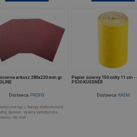
 ścierne arkusz 280x230 mm gr.
Papier ścierny 150 żółty 11 cm -
OLINE
PS30 KUSSNER
Dostawca:
PROFIX
Dostawca:
KAEM
lastyczne typ J. Nasyp elektrokorund
ełny. Spoiwo - żywica syntetyczna.
anie - do stali...