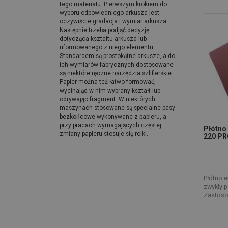
tego materiału. Pierwszym krokiem do
wyboru odpowiedniego arkusza jest
oczywiście gradacja i wymiar arkusza.
Następnie trzeba podjąć decyzję
dotycząca kształtu arkusza lub
uformowanego z niego elementu.
Standardem są prostokątne arkusze, a do
ich wymiarów fabrycznych dostosowane
są niektóre ręczne narzędzia szlifierskie.
Papier można też łatwo formować,
wycinając w nim wybrany kształt lub
odrywając fragment. W niektórych
maszynach stosowane są specjalne pasy
bezkońcowe wykonywane z papieru, a
przy pracach wymagających częstej
Płótno
zmiany papieru stosuje się rolki.
220 PR
Płótno e
zwykły p
Zastosow