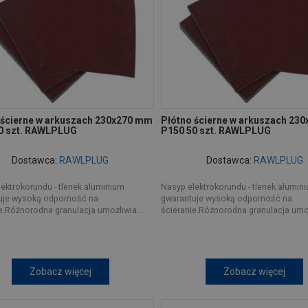
 ścierne w arkuszach 230x270 mm
Płótno ścierne w arkuszach 23
0 szt. RAWLPLUG
P150 50 szt. RAWLPLUG
Dostawca:
RAWLPLUG
Dostawca:
RAWLPLUG
ektrokorundu - tlenek aluminium
Nasyp elektrokorundu - tlenek alumin
uje wysoką odporność na
gwarantuje wysoką odporność na
e.Różnorodna granulacja umożliwia...
ścieranie.Różnorodna granulacja umoż
Zobacz więcej
Zobacz więcej