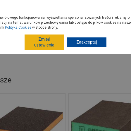
zyć do PSB?
Budowa domu - krok po kroku
Dla Fachowców
Dom N
rawidłowego funkcjonowania, wyświetlania spersonalizowanych treści i reklamy or
e kupisz
Porady
macji na temat warunków przechowywania lub dostępu do plików cookies na naszej
ink
Polityka Cookies
w stopce strony.
Zmień
Zaakceptuj
Narzędzia ręczne, warsztat
Materiały ścierne
Arku
ustawienia
sze