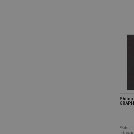
Płótno
GRAPH
Płótno ś
arkuszu 