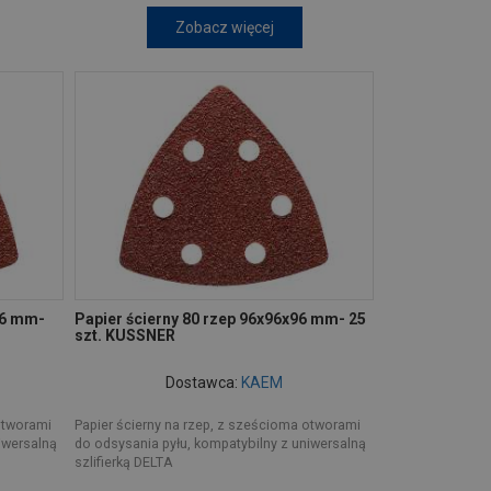
Zobacz więcej
96 mm-
Papier ścierny 80 rzep 96x96x96 mm- 25
szt. KUSSNER
Dostawca:
KAEM
otworami
Papier ścierny na rzep, z sześcioma otworami
iwersalną
do odsysania pyłu, kompatybilny z uniwersalną
szlifierką DELTA