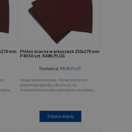
0x270 mm
Płótno ścierne w arkuszach 230x270 mm
P40 50 szt. RAWLPLUG
Dostawca:
RAWLPLUG
ium
Nasyp elektrokorundu - tlenek aluminium
gwarantuje wysoką odporność na
liwia...
ścieranie.Różnorodna granulacja umożliwia...
Zobacz więcej