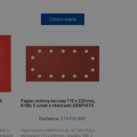
Zobacz więcej
6
Papier ścierny na rzep 115 x 230 mm,
K180, 5 sztuk z otworami GRAPHITE
Dostawca:
GTX POLAND
884) w
Papier ścierny GRAPHITE (nr ref. 55H725) o
gradacji
wymiarach 115 x 230 mm i gradacji 180, z