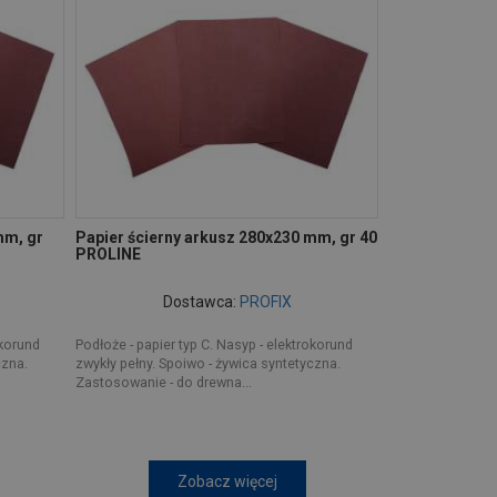
mm, gr
Papier ścierny arkusz 280x230 mm, gr 40
PROLINE
Dostawca:
PROFIX
okorund
Podłoże - papier typ C. Nasyp - elektrokorund
czna.
zwykły pełny. Spoiwo - żywica syntetyczna.
Zastosowanie - do drewna...
Zobacz więcej