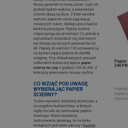
Niższy parametr to mniej ziaren, czyli ich
grubość będzie większa, a właściwości
ścierne okażą się duże. Z kolei wysokie
wartości papierów oznaczają więcej
mniejszych ziaren, dlatego praca będzie
bardziej precyzyjna. Papiery ścierne
rozpoczynają się od wartości 12, jednak w
warsztatach stolarskich czy domowych
nie stosuje się niższych parametrów niż
40. Papiery do wartości 100 uznawane są
za wystarczające jedynie do obróbki
wstępnej. Przy dokładniejszych pracach
Papier
szlifierskich konieczny będzie
papier
240 PR
ścierny na rzep
o gradacji 100 do 300. Z
kolei przy polerowaniu stosuje się filce.
CO WZIĄĆ POD UWAGĘ
WYBIERAJĄC PAPIER
Podłoże 
zwykły p
ŚCIERNY?
Zastosow
Trudno wymienić dziedziny przemysłu, a
szczególnie budownictwa, w których
nigdy nie uda się zastosować papieru
ściernego. Różne dziedziny
zastosowania sprawiają, że na rynku
dostępnych jest wiele arkuszy i
krążków