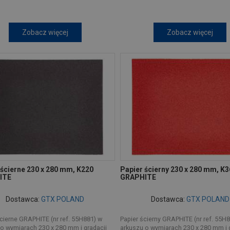
Zobacz więcej
Zobacz więcej
 ścierne 230 x 280 mm, K220
Papier ścierny 230 x 280 mm, K3
ITE
GRAPHITE
Dostawca:
GTX POLAND
Dostawca:
GTX POLAND
cierne GRAPHITE (nr ref. 55H881) w
Papier ścierny GRAPHITE (nr ref. 55H
o wymiarach 230 x 280 mm i gradacji
arkuszu o wymiarach 230 x 280 mm i 