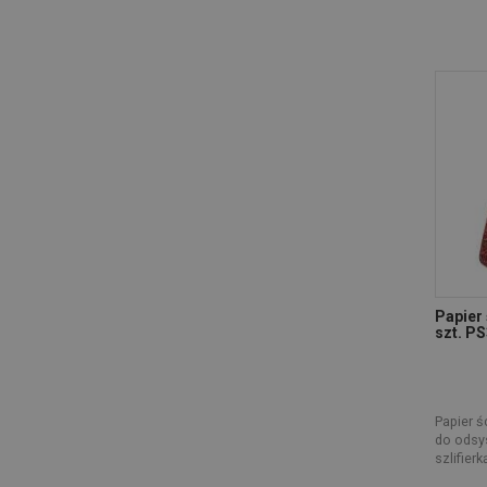
Papier 
szt. P
Papier ś
do odsys
szlifier