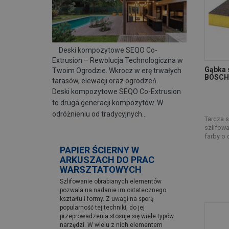
Deski kompozytowe SEQO Co-
Extrusion – Rewolucja Technologiczna w
Gąbka s
Twoim Ogrodzie. Wkrocz w erę trwałych
BOSCH
tarasów, elewacji oraz ogrodzeń.
Deski kompozytowe SEQO Co-Extrusion
to druga generacji kompozytów. W
odróżnieniu od tradycyjnych…
Tarcza s
szlifowa
farby o 
PAPIER ŚCIERNY W
ARKUSZACH DO PRAC
WARSZTATOWYCH
Szlifowanie obrabianych elementów
pozwala na nadanie im ostatecznego
kształtu i formy. Z uwagi na sporą
popularność tej techniki, do jej
przeprowadzenia stosuje się wiele typów
narzędzi. W wielu z nich elementem