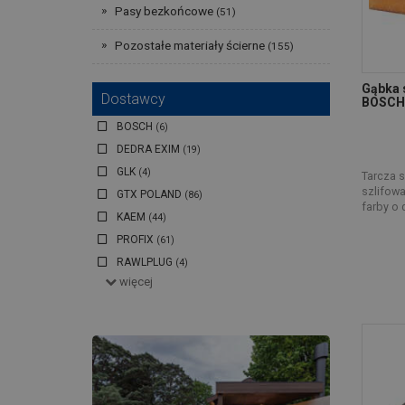
Pasy bezkońcowe
(51)
Pozostałe materiały ścierne
(155)
Gąbka s
Dostawcy
BOSCH
BOSCH
(6)
DEDRA EXIM
(19)
GLK
(4)
Tarcza s
szlifowa
GTX POLAND
(86)
farby o 
KAEM
(44)
PROFIX
(61)
RAWLPLUG
(4)
więcej
STALCO
(13)