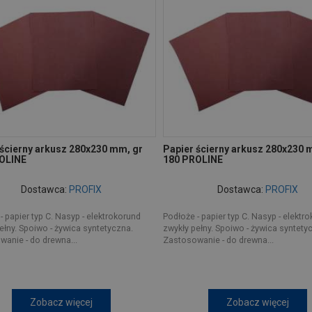
 ścierny arkusz 280x230 mm, gr
Papier ścierny arkusz 280x230 
OLINE
180 PROLINE
Dostawca:
PROFIX
Dostawca:
PROFIX
- papier typ C. Nasyp - elektrokorund
Podłoże - papier typ C. Nasyp - elektr
ełny. Spoiwo - żywica syntetyczna.
zwykły pełny. Spoiwo - żywica syntety
anie - do drewna...
Zastosowanie - do drewna...
Zobacz więcej
Zobacz więcej