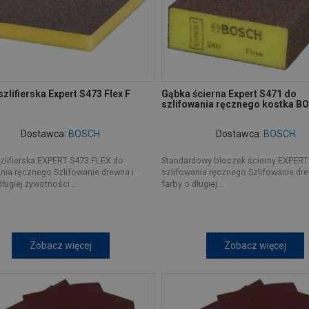
zlifierska Expert S473 Flex F
Gąbka ścierna Expert S471 do
szlifowania ręcznego kostka B
Dostawca:
BOSCH
Dostawca:
BOSCH
zlifierska EXPERT S473 FLEX do
Standardowy bloczek ścierny EXPERT
nia ręcznego Szlifowanie drewna i
szlifowania ręcznego Szlifowanie dre
długiej żywotności...
farby o długiej...
Zobacz więcej
Zobacz więcej