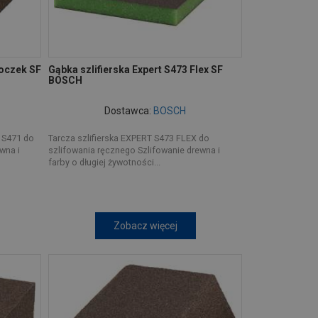
loczek SF
Gąbka szlifierska Expert S473 Flex SF
BOSCH
Dostawca:
BOSCH
 S471 do
Tarcza szlifierska EXPERT S473 FLEX do
wna i
szlifowania ręcznego Szlifowanie drewna i
farby o długiej żywotności...
Zobacz więcej