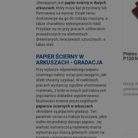
zbierającym jest
papier ścierny w dużych
arkuszach
, który może być przycinany lub
formowany na wymiar. Dzięki temu
dostosowuje się go do rodzaju maszyny, a
także charakteru wykonywanych robót.
Przydaje się on przy pracach szlifierskich
prowadzonych na elementach
drewnianych, tworzywach sztucznych, a
także stali.
Płótno
PAPIER ŚCIERNY W
P120 5
ARKUSZACH - GRADACJA
Przy wyborze odpowiedniego papieru
ściernego należy wziąć pod uwagę to, jaki
efekt chcemy uzyskać. W niektórych
Nasyp el
pracach wystarczy zgrubne uformowanie
gwarant
materiału, z kolei w innych potrzebne jest
ścierani
jego bardzo dokładne wypolerowanie.
Możliwości ścierne poszczególnych
papierów ściernych w arkuszach
określane są pojęciem gradacji. Ten
parametr oznacza frakcje kruszywa, jakie
trafiło do produkcji danego papieru. Jej
wartość numeryczną najłatwiej można
wytłumaczyć ilością głównych ziaren na
każdym centymetrze kwadratowym.