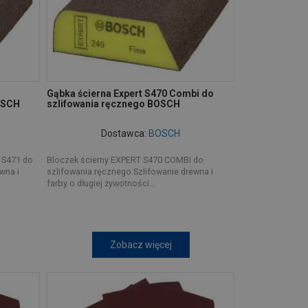
Gąbka ścierna Expert S470 Combi do
OSCH
szlifowania ręcznego BOSCH
Dostawca:
BOSCH
 S471 do
Bloczek ścierny EXPERT S470 COMBI do
wna i
szlifowania ręcznego Szlifowanie drewna i
farby o długiej żywotności...
Zobacz więcej