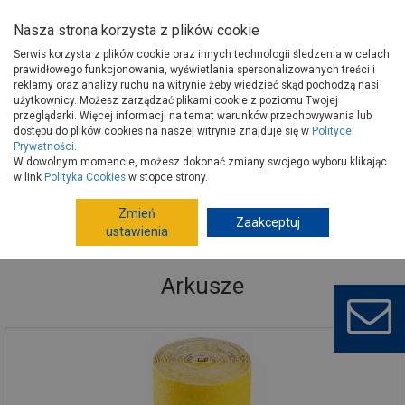
Nasza strona korzysta z plików cookie
Serwis korzysta z plików cookie oraz innych technologii śledzenia w celach
prawidłowego funkcjonowania, wyświetlania spersonalizowanych treści i
reklamy oraz analizy ruchu na witrynie żeby wiedzieć skąd pochodzą nasi
użytkownicy. Możesz zarządzać plikami cookie z poziomu Twojej
Strona główna
Narzędzia
Narzędzia ręczne, warsztat
przeglądarki. Więcej informacji na temat warunków przechowywania lub
Materiały ścierne
Arkusze
dostępu do plików cookies na naszej witrynie znajduje się w
Polityce
Prywatności
.
W dowolnym momencie, możesz dokonać zmiany swojego wyboru klikając
w link
Polityka Cookies
w stopce strony.
Zmień
Zaakceptuj
ustawienia
Arkusze