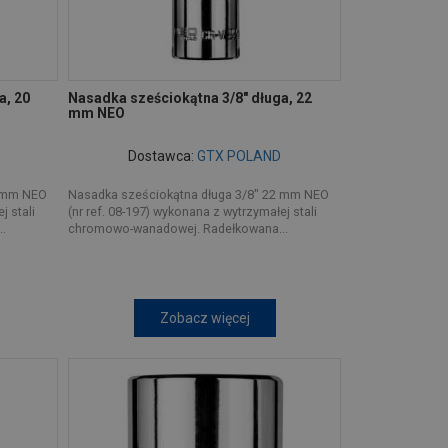
a, 20
Nasadka sześciokątna 3/8" długa, 22
mm NEO
Dostawca:
GTX POLAND
0 mm NEO
Nasadka sześciokątna długa 3/8" 22 mm NEO
j stali
(nr ref. 08-197) wykonana z wytrzymałej stali
.
chromowo-wanadowej. Radełkowana...
Zobacz więcej