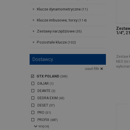
Klucze dynamometryczne
(11)
Klucze imbusowe, torxy
(114)
Zestaw 
Zestawy narzędziowe
(35)
1/4", 
Pozostałe klucze
(102)
Zestaw k
Dostawcy
NEO (nr 
wykonany
usuń filtr
GTX POLAND
(369)
DAJAR
(1)
DEANTE
(2)
DEDRA EXIM
(43)
DEGET
(37)
PRO
(51)
PROFIX
(687)
więcej
RAWLPLUG
(22)