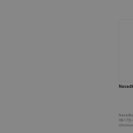
Nasadk
Nasadka
08-173) 
chromow