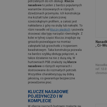
potrzebnych do ich obsługi.
Klucze
nasadowe
to jeden z bardzo popularnych
wariantów stosowanych w różnych
dziedzinach przemysłu. Ich konstrukcja
ma kształt tulei zakończonej
sześciokątnym profilem, a całość jest
nakładana z góry na śruby lub nakrętki. To
różni nasadki od
kluczy płaskich
i pozwala
stosować oba typy narzędzi równolegle. Z
kolei w tylnej części klucza znajduje się
Nasadk
gniazdo pozwalające na montaż
, Cr-M
zakrętarki lub grzechotki z trzpieniem
kwadratowym. Taka konstrukcja pozwala
na bardzo szybką obsługę połączeń, a
także działanie na nie z dużą siłą. W
hurtowniach PSB znalazły się
klucze
Nasadka
nasadowe
o różnych wymiarach i
ref. 12-
dostosowane do rozmaitych potrzeb.
chromow
Wszystkie charakteryzują się dobrą
jakością, co gwarantuje bezpieczne
prowadzenie prac.
KLUCZE NASADOWE
POJEDYNCZO I W
KOMPLECIE
W ofercie naszych hurtowni znalazły się