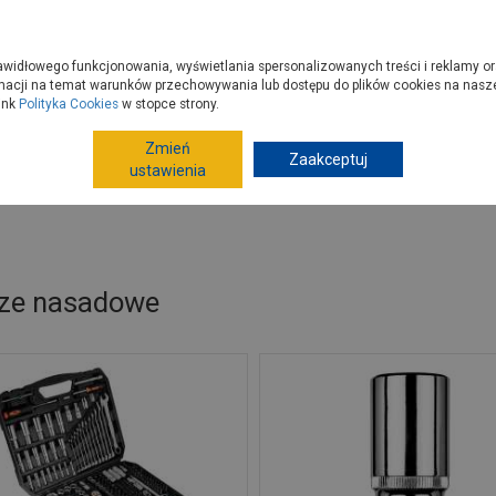
zyć do PSB?
Budowa domu - krok po kroku
Dla Fachowców
Dom N
rawidłowego funkcjonowania, wyświetlania spersonalizowanych treści i reklamy or
e kupisz
Porady
macji na temat warunków przechowywania lub dostępu do plików cookies na naszej
ink
Polityka Cookies
w stopce strony.
Zmień
Zaakceptuj
Narzędzia ręczne, warsztat
Klucze, zestawy narzędziowe
ustawienia
ze nasadowe