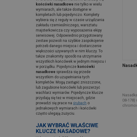
końcówki nasadkowe
nie tylko w wielu
wymiarach, ale także dostępne w
kompletach lub pojedynczo. Komplety
wybiera się z reguły w czasie urządzania
zakładu rzemieślniczego, warsztatu
majsterkowicza czy wyposażenia ekipy
serwisowej. Odpowiednio przygotowany
zestaw pozwoli na szybkie zaspokojenie
potrzeb danego miejsca i dostarczenie
większości używanych w nim kluczy. To
także znakomity sposób na utrzymanie
wszystkich końcówek w jednym miejscu i
Nasadk
w porządku. Pojedyncze
końcówki
nasadkowe
sprawdza się przede
wszystkim do uzupełniania tych
kompletów. Mogą zastąpić zniszczone,
lub zagubione końcówki lub poszerzyć
wachlarz wymiarów. Pojedyncze klucze
Nasadka
przydają się też w miejscach, gdzie
08-178) 
prowadzi się prace na
śrubach
o
chromow
jednakowych wymiarach i końcówki
często ulegają zużyciu.
JAK WYBRAĆ WŁAŚCIWE
KLUCZE NASADOWE?