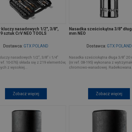
kluczy nasadowych 1/2", 3/8",
Nasadka sześciokątna 3/8" dług
219 sztuk CrV NEO TOOLS
mm NEO
Dostawca:
GTX POLAND
Dostawca:
GTX POLAND
luczy nasadowych 1/2", 3/8" i 1/4"
Nasadka sześciokątna długa 3/8" 2
ref. 10-076) składa się z 219 elementów,
(nr ref. 08-195) wykonana z wytrzymałe
ch z wysokiej...
chromowo-wanadowej. Radełkowana..
Zobacz więcej
Zobacz więcej