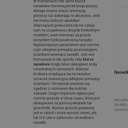
W hurtowniach PSB same klucze
nasadowe stanowią ponad tysiąc pozycji,
dlatego można stracić orientację,
pierwszy raz dobierając te akcesoria. Jeśli
nie mamy żadnych upodobań
dotyczących producenta lub nie zależy
nam na uzupełnieniu skrzynki konkretnym
modelem, warto kierować się przede
wszystkim funkcjonalnością narzędzi.
Najważniejszym parametrem jest rozmiar,
czyli odległość pomiędzy przeciwległymi
ściankami wewnątrz nasadki. Jest ona
formowana w taki sposób, żeby
klucze
nasadowe
mogły łatwo obsługiwać śruby
o konkretnych wymiarach. Wartość
Nasadk
liczbowa znajdująca się na nasadce
oznacza orientacyjną odległość pomiędzy
ściankami. Ten wymiar powinien się
zgadzać z rozmiarem łba śrub lub
nakrętek. Drugim kryterium wyboru jest
rozmiar gniazda w tylnej części, które jest
Nasadka 
obsługiwane za pomocą wkrętarki lub
08-449) 
grzechotki. Wymiar gniazda podawany
chromow
jest w calach i może wynosić ćwierć, pół,
lub 3/4 cala w zależności od wielkości
nasadki.