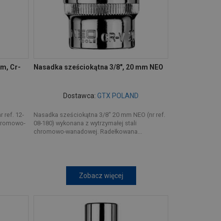
m, Cr-
Nasadka sześciokątna 3/8", 20 mm NEO
Dostawca:
GTX POLAND
 ref. 12-
Nasadka sześciokątna 3/8" 20 mm NEO (nr ref.
chromowo-
08-180) wykonana z wytrzymałej stali
chromowo-wanadowej. Radełkowana...
Zobacz więcej