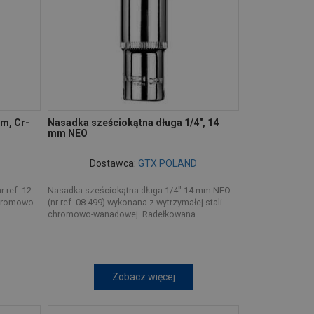
m, Cr-
Nasadka sześciokątna długa 1/4", 14
mm NEO
Dostawca:
GTX POLAND
 ref. 12-
Nasadka sześciokątna długa 1/4" 14 mm NEO
chromowo-
(nr ref. 08-499) wykonana z wytrzymałej stali
chromowo-wanadowej. Radełkowana...
Zobacz więcej