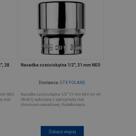
", 28
Nasadka sześciokątna 1/2", 31 mm NEO
Dostawca:
GTX POLAND
8 mm NEO
Nasadka sześciokątna 1/2" 31 mm NEO (nr ref.
j stali
08-431) wykonana z wytrzymałej stali
.
chromowo-wanadowej. Radełkowana...
Zobacz więcej