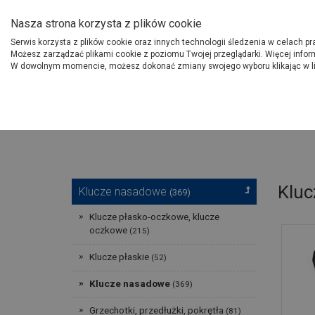
O Grupie PSB
Dostawcy
Jak dołąc
Nasza strona korzysta z plików cookie
Serwis korzysta z plików cookie oraz innych technologii śledzenia w celach p
Gdzi
Produkty
Możesz zarządzać plikami cookie z poziomu Twojej przeglądarki. Więcej infor
W dowolnym momencie, możesz dokonać zmiany swojego wyboru klikając w l
Strona główna
Narzędzia
Kluc
Klucze nasadowe
(369)
Klucze płasko-oczkowe, klucze
oczkowe
(215)
Klucze płaskie
(52)
Klucze nasadowe
(369)
Grzechotki, przedłużki, pokrętła
(81)