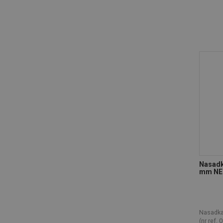
Nasadk
mm NE
Nasadka
(nr ref.