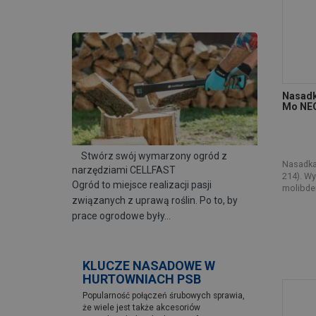
SILA
(1)
STALCO
(128)
STANLEY BLACK & DECKER
(46)
Nasadk
Mo NE
Stwórz swój wymarzony ogród z
Nasadka 
narzędziami CELLFAST
214). Wy
Ogród to miejsce realizacji pasji
molibden
związanych z uprawą roślin. Po to, by
prace ogrodowe były…
KLUCZE NASADOWE W
HURTOWNIACH PSB
Popularność połączeń śrubowych sprawia,
że wiele jest także akcesoriów