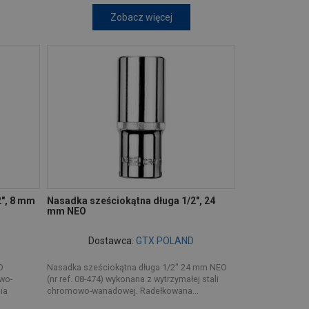
Zobacz więcej
2", 8 mm
Nasadka sześciokątna długa 1/2", 24
mm NEO
Dostawca:
GTX POLAND
O
Nasadka sześciokątna długa 1/2" 24 mm NEO
wo-
(nr ref. 08-474) wykonana z wytrzymałej stali
ia
chromowo-wanadowej. Radełkowana...