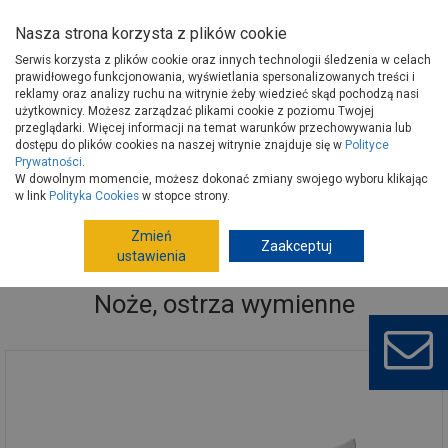
Nasza strona korzysta z plików cookie
Serwis korzysta z plików cookie oraz innych technologii śledzenia w celach
prawidłowego funkcjonowania, wyświetlania spersonalizowanych treści i
reklamy oraz analizy ruchu na witrynie żeby wiedzieć skąd pochodzą nasi
użytkownicy. Możesz zarządzać plikami cookie z poziomu Twojej
Strona główna
Narzędzia
Narzędzia ręczne, warsztat
Noże
przeglądarki. Więcej informacji na temat warunków przechowywania lub
Noże, ostrza wymienne
dostępu do plików cookies na naszej witrynie znajduje się w
Polityce
Prywatności
.
W dowolnym momencie, możesz dokonać zmiany swojego wyboru klikając
w link
Polityka Cookies
w stopce strony.
Zmień
Zaakceptuj
ustawienia
Noże, ostrza wymienne