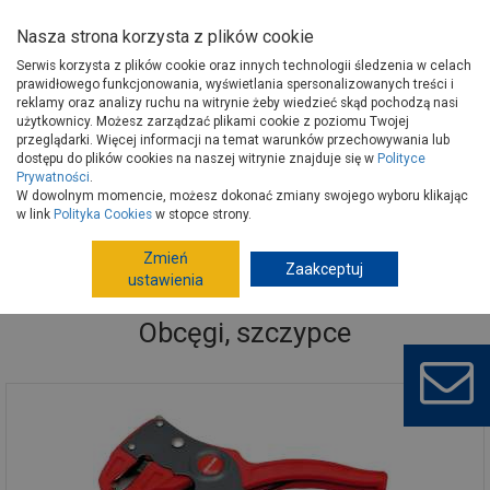
Nasza strona korzysta z plików cookie
Serwis korzysta z plików cookie oraz innych technologii śledzenia w celach
prawidłowego funkcjonowania, wyświetlania spersonalizowanych treści i
reklamy oraz analizy ruchu na witrynie żeby wiedzieć skąd pochodzą nasi
użytkownicy. Możesz zarządzać plikami cookie z poziomu Twojej
Strona główna
Narzędzia
Narzędzia ręczne, warsztat
przeglądarki. Więcej informacji na temat warunków przechowywania lub
Obcęgi, szczypce
dostępu do plików cookies na naszej witrynie znajduje się w
Polityce
Prywatności
.
W dowolnym momencie, możesz dokonać zmiany swojego wyboru klikając
w link
Polityka Cookies
w stopce strony.
Zmień
Zaakceptuj
ustawienia
Obcęgi, szczypce