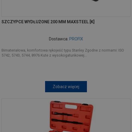
SZCZYPCE WYDŁUŻONE 200 MM MAXSTEEL [K]
Dostawca:
PROFIX
Bimateriałowa, komfortowa rękojeść typu Stanley Zgodne z normami: ISO
5742, 5743, 5744, 8976 Kute z wysokogatunkowej...
Zobacz więcej