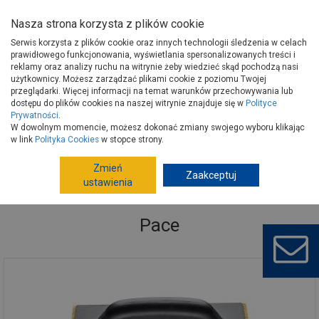
Nasza strona korzysta z plików cookie
Serwis korzysta z plików cookie oraz innych technologii śledzenia w celach
prawidłowego funkcjonowania, wyświetlania spersonalizowanych treści i
reklamy oraz analizy ruchu na witrynie żeby wiedzieć skąd pochodzą nasi
użytkownicy. Możesz zarządzać plikami cookie z poziomu Twojej
Strona główna
Narzędzia
Narzędzia ręczne, warsztat
przeglądarki. Więcej informacji na temat warunków przechowywania lub
Narzędzia murarskie
Pace
dostępu do plików cookies na naszej witrynie znajduje się w
Polityce
Prywatności
.
W dowolnym momencie, możesz dokonać zmiany swojego wyboru klikając
w link
Polityka Cookies
w stopce strony.
Zmień
Zaakceptuj
ustawienia
Pace