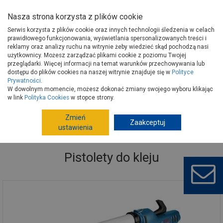
Nasza strona korzysta z plików cookie
Serwis korzysta z plików cookie oraz innych technologii śledzenia w celach
prawidłowego funkcjonowania, wyświetlania spersonalizowanych treści i
reklamy oraz analizy ruchu na witrynie żeby wiedzieć skąd pochodzą nasi
użytkownicy. Możesz zarządzać plikami cookie z poziomu Twojej
Strona główna
Narzędzia
Elektronarzędzia, osprzęt
przeglądarki. Więcej informacji na temat warunków przechowywania lub
Lutownice, pistolety do kleju, opalarki
Pistolety do kleju
dostępu do plików cookies na naszej witrynie znajduje się w
Polityce
Prywatności
.
W dowolnym momencie, możesz dokonać zmiany swojego wyboru klikając
w link
Polityka Cookies
w stopce strony.
Zmień
Zaakceptuj
ustawienia
Pistolety do kleju