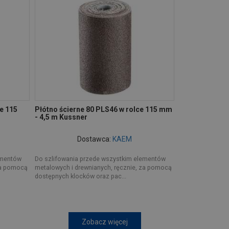
e 115
Płótno ścierne 80 PLS46 w rolce 115 mm
- 4,5 m Kussner
Dostawca:
KAEM
ementów
Do szlifowania przede wszystkim elementów
za pomocą
metalowych i drewnianych, ręcznie, za pomocą
dostępnych klocków oraz pac...
Zobacz więcej