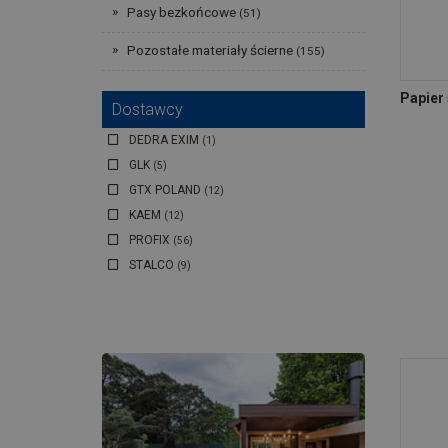
Pasy bezkońcowe
(51)
Pozostałe materiały ścierne
(155)
Papier
Dostawcy
DEDRA EXIM
(1)
GLK
(5)
GTX POLAND
(12)
KAEM
(12)
PROFIX
(56)
STALCO
(9)