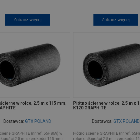
Zobacz więcej
Zobacz więcej
ścierne w rolce, 2.5 m x 115 mm,
Płótno ścierne w rolce, 2.5 m x
RAPHITE
K120 GRAPHITE
Dostawca:
GTX POLAND
Dostawca:
GTX POLAND
cierne GRAPHITE (nr ref. 55H869) w
Płótno ścierne GRAPHITE (nr ref. 55H
długości 2.5 m, szerokości 115 mm i
rolce o długości 2.5 m, szerokości 1