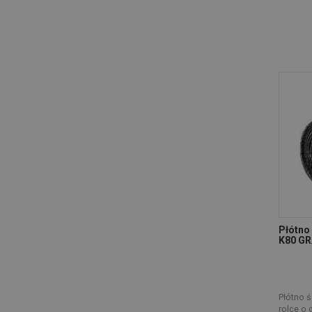
Płótno 
K80 G
Płótno ś
rolce o 