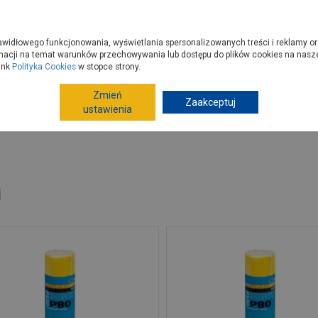
zyć do PSB?
Budowa domu - krok po kroku
Dla Fachowców
Dom N
rawidłowego funkcjonowania, wyświetlania spersonalizowanych treści i reklamy or
e kupisz
Porady
macji na temat warunków przechowywania lub dostępu do plików cookies na naszej
ink
Polityka Cookies
w stopce strony.
Zmień
Zaakceptuj
Narzędzia ręczne, warsztat
Materiały ścierne
Rolki
ustawienia
i