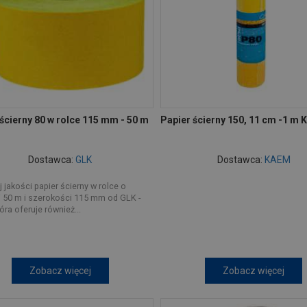
ścierny 80 w rolce 115 mm - 50 m
Papier ścierny 150, 11 cm -1 m
Dostawca:
GLK
Dostawca:
KAEM
 jakości papier ścierny w rolce o
 50 m i szerokości 115 mm od GLK -
óra oferuje również...
Zobacz więcej
Zobacz więcej