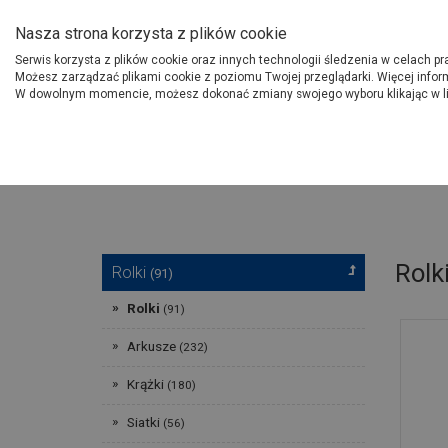
O Grupie PSB
Dostawcy
Jak dołąc
Nasza strona korzysta z plików cookie
Serwis korzysta z plików cookie oraz innych technologii śledzenia w celach p
Gdzi
Produkty
Możesz zarządzać plikami cookie z poziomu Twojej przeglądarki. Więcej infor
W dowolnym momencie, możesz dokonać zmiany swojego wyboru klikając w l
Strona główna
Narzędzia
Rolk
Rolki
(91)
Rolki
(91)
Arkusze
(232)
Krążki
(180)
Siatki
(56)