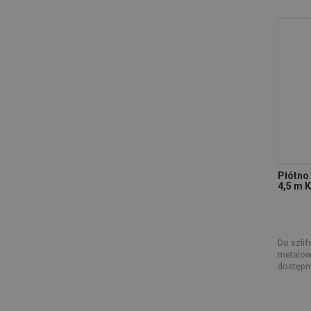
Płótno 
4,5 m 
Do szli
metalow
dostępny