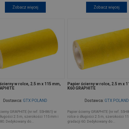
Zobacz więcej
Zobacz więcej
ścierny w rolce, 2.5 m x 115 mm,
Papier ścierny w rolce, 2.5 m x 
RAPHITE
K60 GRAPHITE
Dostawca:
GTX POLAND
Dostawca:
GTX POLAND
cierny GRAPHITE (nr ref. 55H861) w
Papier ścierny GRAPHITE (nr ref. 55H
długości 2.5 m, szerokości 115 mm i
rolce o długości 2.5 m, szerokości 1
 80. Dedykowany do...
gradacji 60. Dedykowany do...