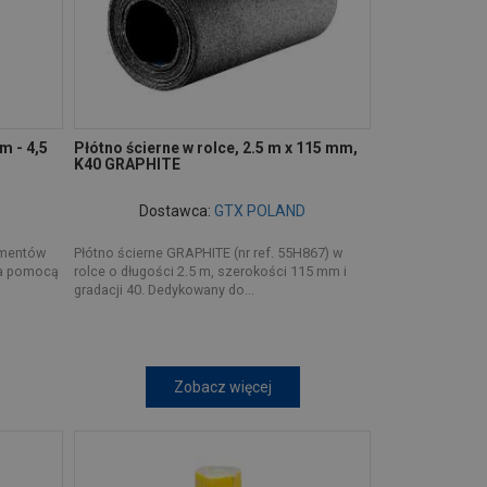
m - 4,5
Płótno ścierne w rolce, 2.5 m x 115 mm,
K40 GRAPHITE
Dostawca:
GTX POLAND
ementów
Płótno ścierne GRAPHITE (nr ref. 55H867) w
za pomocą
rolce o długości 2.5 m, szerokości 115 mm i
gradacji 40. Dedykowany do...
Zobacz więcej