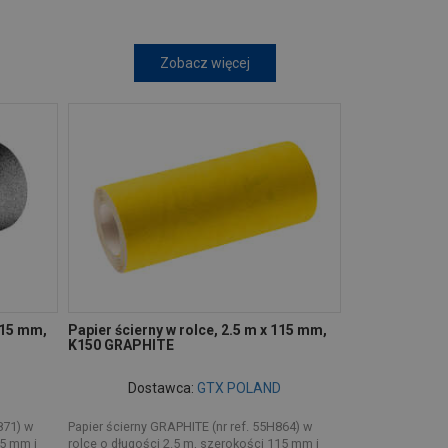
Zobacz więcej
 115 mm,
Papier ścierny w rolce, 2.5 m x 115 mm,
K150 GRAPHITE
Dostawca:
GTX POLAND
871) w
Papier ścierny GRAPHITE (nr ref. 55H864) w
15 mm i
rolce o długości 2.5 m, szerokości 115 mm i