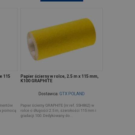
e 115
Papier ścierny w rolce, 2.5 m x 115 mm,
K100 GRAPHITE
Dostawca:
GTX POLAND
ementów
Papier ścierny GRAPHITE (nr ref. 55H862) w
za pomocą
rolce o długości 2.5 m, szerokości 115 mm i
gradacji 100. Dedykowany do...