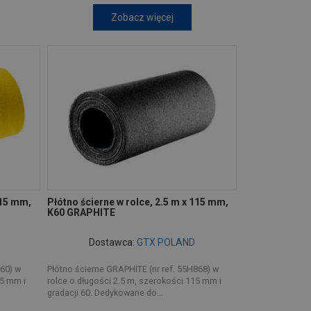
Zobacz więcej
115 mm,
Płótno ścierne w rolce, 2.5 m x 115 mm,
K60 GRAPHITE
Dostawca:
GTX POLAND
860) w
Płótno ścierne GRAPHITE (nr ref. 55H868) w
15 mm i
rolce o długości 2.5 m, szerokości 115 mm i
gradacji 60. Dedykowane do...