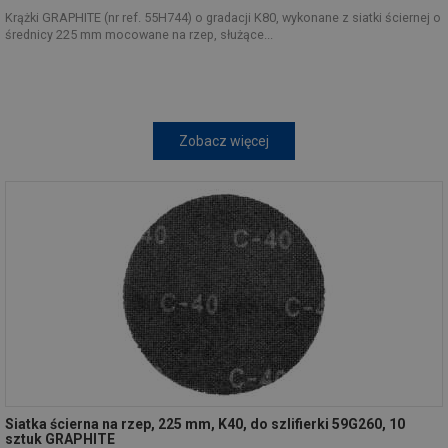
Krążki GRAPHITE (nr ref. 55H744) o gradacji K80, wykonane z siatki ściernej o
średnicy 225 mm mocowane na rzep, służące...
Zobacz więcej
Siatka ścierna na rzep, 225 mm, K40, do szlifierki 59G260, 10
sztuk GRAPHITE