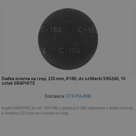
Siatka ścierna na rzep, 225 mm, K180, do szlifierki 59G260, 10
sztuk GRAPHITE
Dostawca:
GTX POLAND
Krążki GRAPHITE (nr ref. 55H746) o gradacji K180, wykonane z siatki ściernej
o średnicy 225 mm mocowane na rzep...