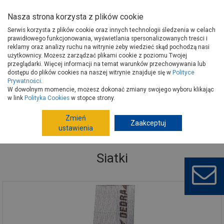
Nasza strona korzysta z plików cookie
Serwis korzysta z plików cookie oraz innych technologii śledzenia w celach
prawidłowego funkcjonowania, wyświetlania spersonalizowanych treści i
reklamy oraz analizy ruchu na witrynie żeby wiedzieć skąd pochodzą nasi
użytkownicy. Możesz zarządzać plikami cookie z poziomu Twojej
Strona główna
Narzędzia
Narzędzia ręczne, warsztat
przeglądarki. Więcej informacji na temat warunków przechowywania lub
Materiały ścierne
Siatki
dostępu do plików cookies na naszej witrynie znajduje się w
Polityce
Prywatności
.
W dowolnym momencie, możesz dokonać zmiany swojego wyboru klikając
w link
Polityka Cookies
w stopce strony.
Zmień
Zaakceptuj
ustawienia
Siatki